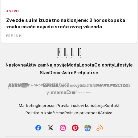
ASTRO
Zvezde su im izuzetno naklonjene: 2 horoskopska
znaka imaće najviše sreće ovog vikenda
PRE 13 H
Elle
Naslovna
Aktivizam
Najnovije
Moda
Lepota
Celebrity
Lifestyle
Stav
Decor
Astro
Pretplati se
Marketing
Impresum
Pravila i uslovi korišćenja
Kontakt
Politika o kolačićima
Politika privatnosti
Arhiva