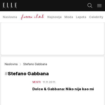
Naslovna
Najnovije
Moda
Lepota
Celebrity
Naslovna
Stefano Gabbana
#
Stefano Gabbana
VESTI
11.11.2011.
Dolce & Gabbana: Niko nije kao mi