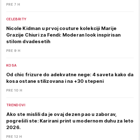
PRE 7 H
CELEBRITY
Nicole Kidman u prvoj couture kolekciji Marije
Grazije Chiuri za Fendi: Moderan look inspirisan
stilom dvadesetih
PRE 9 H
KOSA
Od chic frizure do adekvatne nege: 4 saveta kako da
kosa ostane stilizovana i na +30 stepeni
PRE 10 H
TRENDOVI
Ako ste mislili da je ovaj dezen pao u zaborav,
pogrešili ste: Karirani print u modernom duhu za leto
2026.
PRE 12 H