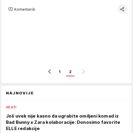
Komentariši
1
2
NAJNOVIJE
VESTI
Još uvek nije kasno da ugrabite omiljeni komad iz
Bad Bunny x Zara kolaboracije: Donosimo favorite
ELLE redakcije