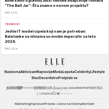
Billie Eilish u glavnoj ulozi filmske adaptacije romana
"The Bell Jar": Šta znamo o novom projektu?
PRE 21 H
TRENDOVI
Jedini IT model cipela koji vam je potreban:
Baletanke sa nitnama su modni imperativ za leto
2026.
PRE 23 H
Elle
Naslovna
Aktivizam
Najnovije
Moda
Lepota
Celebrity
Lifestyle
Stav
Decor
Astro
Pretplati se
Marketing
Impresum
Pravila i uslovi korišćenja
Kontakt