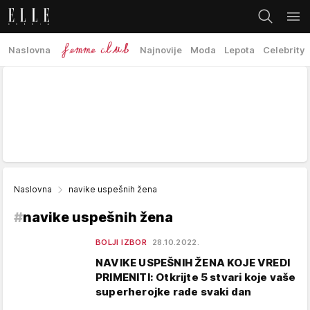
Naslovna
Najnovije
Moda
Lepota
Celebrity
Naslovna
navike uspešnih žena
#
navike uspešnih žena
BOLJI IZBOR
28.10.2022.
NAVIKE USPEŠNIH ŽENA KOJE VREDI
PRIMENITI: Otkrijte 5 stvari koje vaše
superherojke rade svaki dan