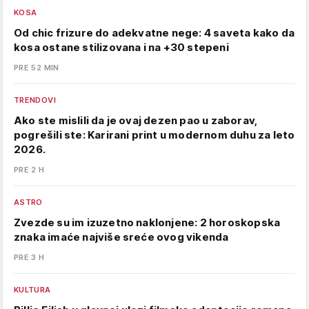
KOSA
Od chic frizure do adekvatne nege: 4 saveta kako da
kosa ostane stilizovana i na +30 stepeni
PRE 52 MIN
TRENDOVI
Ako ste mislili da je ovaj dezen pao u zaborav,
pogrešili ste: Karirani print u modernom duhu za leto
2026.
PRE 2 H
ASTRO
Zvezde su im izuzetno naklonjene: 2 horoskopska
znaka imaće najviše sreće ovog vikenda
PRE 3 H
KULTURA