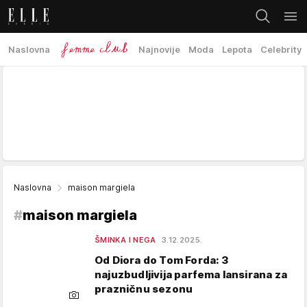
Naslovna
Najnovije
Moda
Lepota
Celebrity
Naslovna
maison margiela
#
maison margiela
ŠMINKA I NEGA
3.12.2025.
Od Diora do Tom Forda: 3
najuzbudljivija parfema lansirana za
prazničnu sezonu