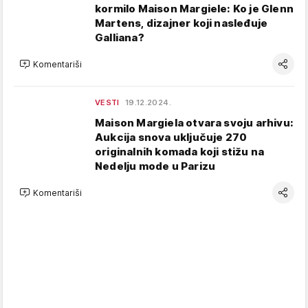
kormilo Maison Margiele: Ko je Glenn
Martens, dizajner koji nasleđuje
Galliana?
Komentariši
VESTI
19.12.2024.
Maison Margiela otvara svoju arhivu:
Aukcija snova uključuje 270
originalnih komada koji stižu na
Nedelju mode u Parizu
Komentariši