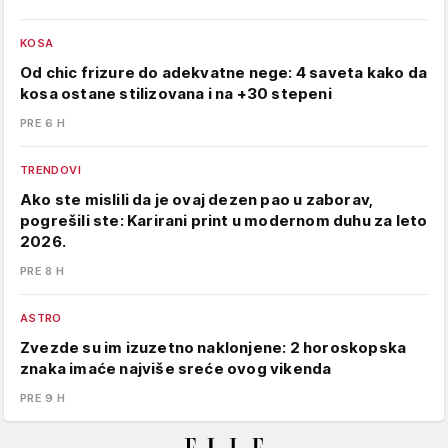
KOSA
Od chic frizure do adekvatne nege: 4 saveta kako da
kosa ostane stilizovana i na +30 stepeni
PRE 6 H
TRENDOVI
Ako ste mislili da je ovaj dezen pao u zaborav,
pogrešili ste: Karirani print u modernom duhu za leto
2026.
PRE 8 H
ASTRO
Zvezde su im izuzetno naklonjene: 2 horoskopska
znaka imaće najviše sreće ovog vikenda
PRE 9 H