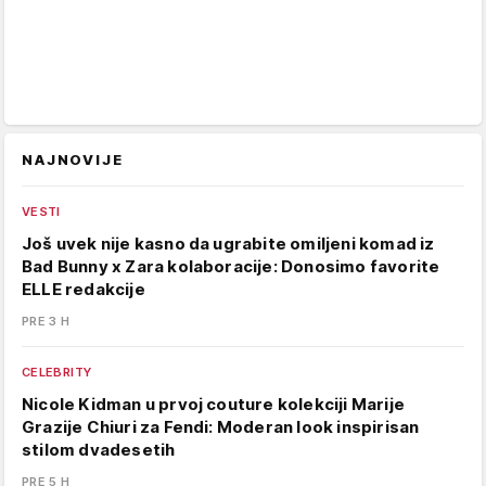
NAJNOVIJE
VESTI
Još uvek nije kasno da ugrabite omiljeni komad iz
Bad Bunny x Zara kolaboracije: Donosimo favorite
ELLE redakcije
PRE 3 H
CELEBRITY
Nicole Kidman u prvoj couture kolekciji Marije
Grazije Chiuri za Fendi: Moderan look inspirisan
stilom dvadesetih
PRE 5 H