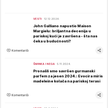
VESTI
12.12.2024.
John Galliano napustio Maison
Margielu: briljantna decenija u
pariskoj kući je završena - šta nas
čeka u budućnosti?
Komentariši
ŠMINKA I NEGA
5.11.2024.
Pronašli smo savršen gurmanski
parfem za jesen 2024.: Evocira miris
madeleine kolača na pariskoj terasi
Komentariši