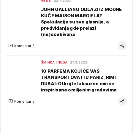
VESTI
23.7.2024.
JOHN GALLIANO ODLAZI IZ MODNE
KUĆE MAISON MARGIELA?
Spekulacije su sve glasnije, a
predviđanja gde prelazi
(ne)očekivana
Komentariši
ŠMINKA I NEGA
27.3.2023.
10 PARFEMA KOJI ĆE VAS
TRANSPORTOVATI U PARIZ, RIM I
DUBAI: Otkrijte luksuzne mirise
inspirisane omiljenim gradovima
Komentariši