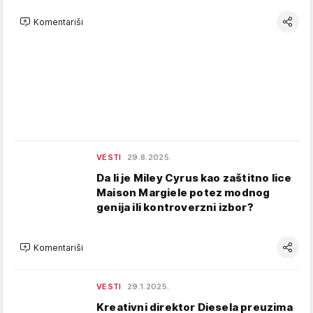
Komentariši
VESTI
29.8.2025.
Da li je Miley Cyrus kao zaštitno lice
Maison Margiele potez modnog
genija ili kontroverzni izbor?
Komentariši
VESTI
29.1.2025.
Kreativni direktor Diesela preuzima