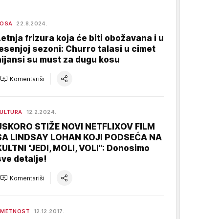
KOSA
22.8.2024.
Letnja frizura koja će biti obožavana i u
jesenjoj sezoni: Churro talasi u cimet
nijansi su must za dugu kosu
Komentariši
ULTURA
12.2.2024.
USKORO STIŽE NOVI NETFLIXOV FILM
SA LINDSAY LOHAN KOJI PODSEĆA NA
KULTNI "JEDI, MOLI, VOLI": Donosimo
sve detalje!
Komentariši
UMETNOST
12.12.2017.