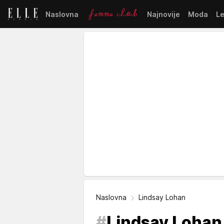
Naslovna
Najnovije
Moda
L
Naslovna
Lindsay Lohan
#
Lindsay Lohan