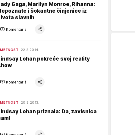
Lady Gaga, Marilyn Monroe, Rihanna:
Nepoznate i šokantne činjenice iz
života slavnih
Komentariši
UMETNOST
22.2.2014.
Lindsay Lohan pokreće svoj reality
show
Komentariši
UMETNOST
20.8.2013.
Lindsay Lohan priznala: Da, zavisnica
sam!
Komentariši