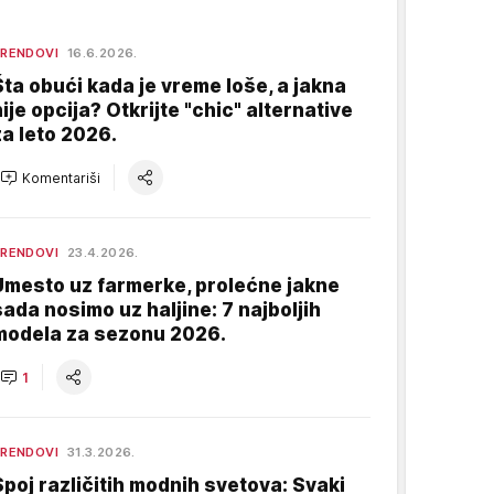
RENDOVI
16.6.2026.
Šta obući kada je vreme loše, a jakna
nije opcija? Otkrijte "chic" alternative
za leto 2026.
Komentariši
RENDOVI
23.4.2026.
Umesto uz farmerke, prolećne jakne
sada nosimo uz haljine: 7 najboljih
modela za sezonu 2026.
1
RENDOVI
31.3.2026.
Spoj različitih modnih svetova: Svaki