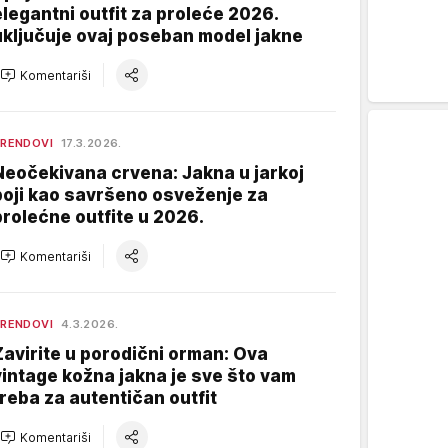
elegantni outfit za proleće 2026.
uključuje ovaj poseban model jakne
Komentariši
RENDOVI
17.3.2026.
Neočekivana crvena: Jakna u jarkoj
boji kao savršeno osveženje za
prolećne outfite u 2026.
Komentariši
RENDOVI
4.3.2026.
Zavirite u porodični orman: Ova
vintage kožna jakna je sve što vam
treba za autentičan outfit
Komentariši