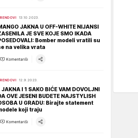
RENDOVI
13.10.2023.
MANGO JAKNA U OFF-WHITE NIJANSI
ZASENILA JE SVE KOJE SMO IKADA
POSEDOVALI: Bomber modeli vratili su
se na velika vrata
Komentariši
RENDOVI
12.9.2023.
1 JAKNA I 1 SAKO BIĆE VAM DOVOLJNI
DA OVE JESENI BUDETE NAJSTYLISH
OSOBA U GRADU: Birajte statement
modele koji traju
Komentariši