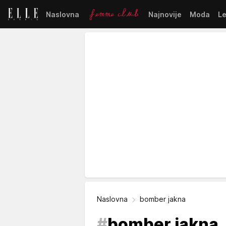
Naslovna
Najnovije
Moda
L
Naslovna
bomber jakna
#
bomber jakna