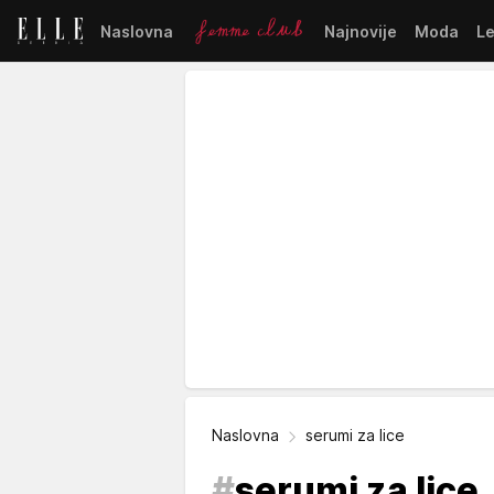
Naslovna
Najnovije
Moda
L
Naslovna
serumi za lice
#
serumi za lice