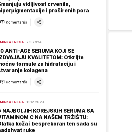
Smanjuju vidljivost crvenila,
hiperpigmentacije i proširenih pora
Komentariši
MINKA I NEGA
7.3.2024.
10 ANTI-AGE SERUMA KOJI SE
IZDVAJAJU KVALITETOM: Otkrijte
moćne formule za hidrataciju i
stvaranje kolagena
Komentariši
MINKA I NEGA
11.12.2023.
5 NAJBOLJIH KOREJSKIH SERUMA SA
VITAMINOM C NA NAŠEM TRŽIŠTU:
Glatka koža i besprekoran ten sada su
nadohvat ruke