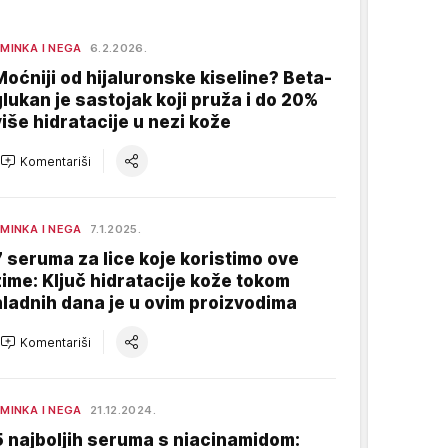
MINKA I NEGA
6.2.2026.
Moćniji od hijaluronske kiseline? Beta-
glukan je sastojak koji pruža i do 20%
više hidratacije u nezi kože
Komentariši
MINKA I NEGA
7.1.2025.
7 seruma za lice koje koristimo ove
zime: Ključ hidratacije kože tokom
hladnih dana je u ovim proizvodima
Komentariši
MINKA I NEGA
21.12.2024.
5 najboljih seruma s niacinamidom: