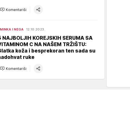
Komentariši
MINKA I NEGA
12.10.2023.
5 NAJBOLJIH KOREJSKIH SERUMA SA
VITAMINOM C NA NAŠEM TRŽIŠTU:
Glatka koža i besprekoran ten sada su
nadohvat ruke
Komentariši