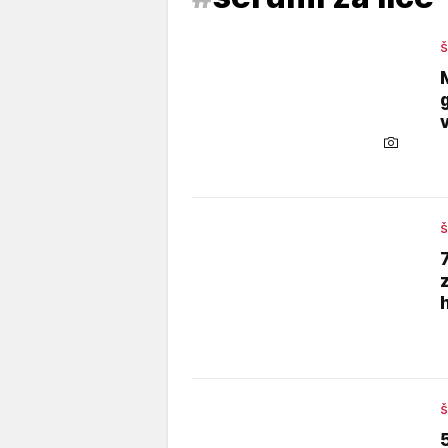
Š
Š
Š