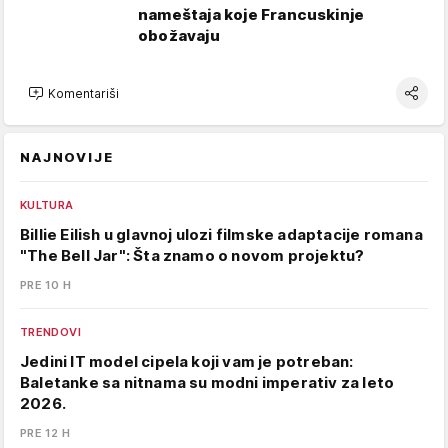
nameštaja koje Francuskinje
obožavaju
Komentariši
NAJNOVIJE
KULTURA
Billie Eilish u glavnoj ulozi filmske adaptacije romana
"The Bell Jar": Šta znamo o novom projektu?
PRE 10 H
TRENDOVI
Jedini IT model cipela koji vam je potreban:
Baletanke sa nitnama su modni imperativ za leto
2026.
PRE 12 H