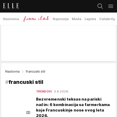
Naslovna
Najnovije
Moda
Lepota
Celebrity
Naslovna
francuski stil
#
francuski stil
TRENDOVI
3.6.2026.
Bezvremenski teksas na pariski
način: 6 kombinacija sa farmerkama
koje Francuskinje nose ovog leta
2026.