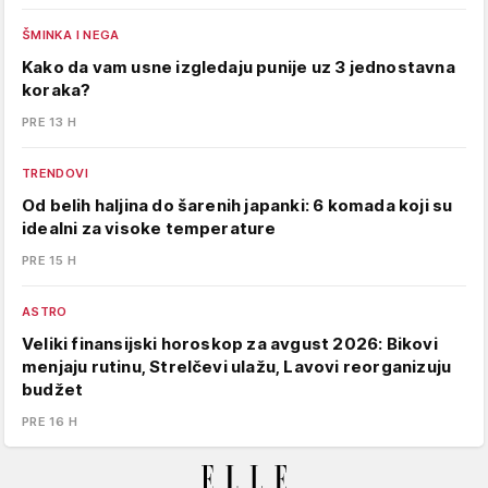
ŠMINKA I NEGA
Kako da vam usne izgledaju punije uz 3 jednostavna
koraka?
PRE 13 H
TRENDOVI
Od belih haljina do šarenih japanki: 6 komada koji su
idealni za visoke temperature
PRE 15 H
ASTRO
Veliki finansijski horoskop za avgust 2026: Bikovi
menjaju rutinu, Strelčevi ulažu, Lavovi reorganizuju
budžet
PRE 16 H