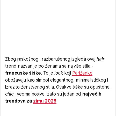
Zbog raskošnog i razbarušenog izgleda ovaj
hair
trend nazvan je po ženama sa najviše stila -
francuske šiške
. To je
look
koji
Parižanke
obožavaju kao simbol elegantnog, minimalističkog i
izrazito ženstvenog stila. Ovakve šiške su opuštene,
chic
i veoma nosive, zato su jedan od
najvećih
trendova za
zimu 2025
.