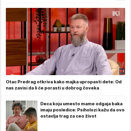
Otac Predrag otkriva kako majka upropasti dete: Od
nas zavisi da li će porasti u dobrog čoveka
Deca koju umesto mame odgaja baka
imaju posledice: Psiholozi kažu da ovo
ostavlja trag za ceo život