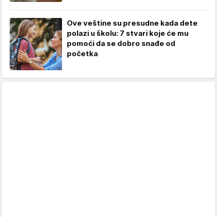
Ove veštine su presudne kada dete
polazi u školu: 7 stvari koje će mu
pomoći da se dobro snađe od
početka