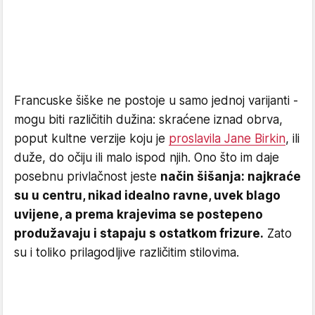
Francuske šiške ne postoje u samo jednoj varijanti -
mogu biti različitih dužina: skraćene iznad obrva,
poput kultne verzije koju je
proslavila Jane Birkin
, ili
duže, do očiju ili malo ispod njih. Ono što im daje
posebnu privlačnost jeste
način šišanja: najkraće
su u centru, nikad idealno ravne, uvek blago
uvijene, a prema krajevima se postepeno
produžavaju i stapaju s ostatkom frizure.
Zato
su i toliko prilagodljive različitim stilovima.