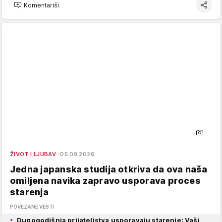
Komentariši
ŽIVOT I LJUBAV
05.08.2026.
Jedna japanska studija otkriva da ova naša
omiljena navika zapravo usporava proces
starenja
POVEZANE VESTI
Dugogodišnja prijateljstva usporavaju starenje: Vaši