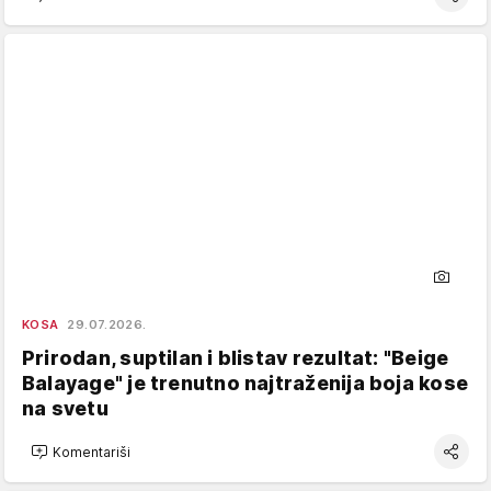
KOSA
29.07.2026.
Prirodan, suptilan i blistav rezultat: "Beige
Balayage" je trenutno najtraženija boja kose
na svetu
Komentariši