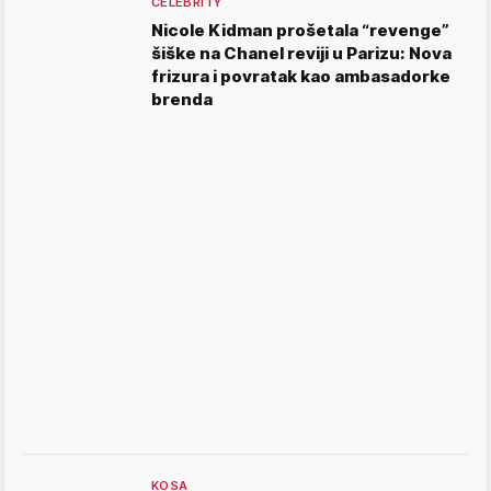
CELEBRITY
Nicole Kidman prošetala “revenge”
šiške na Chanel reviji u Parizu: Nova
frizura i povratak kao ambasadorke
brenda
KOSA