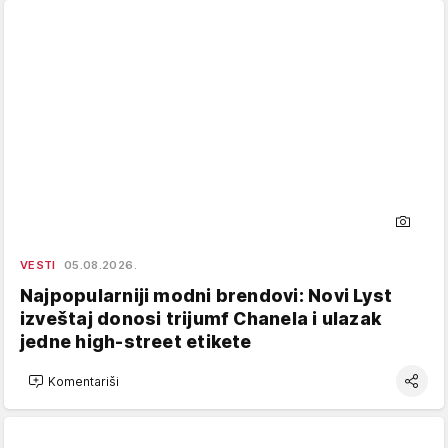
VESTI
05.08.2026.
Najpopularniji modni brendovi: Novi Lyst
izveštaj donosi trijumf Chanela i ulazak
jedne high-street etikete
Komentariši