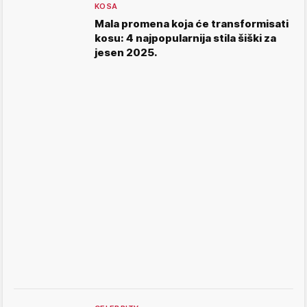
KOSA
Mala promena koja će transformisati
kosu: 4 najpopularnija stila šiški za
jesen 2025.