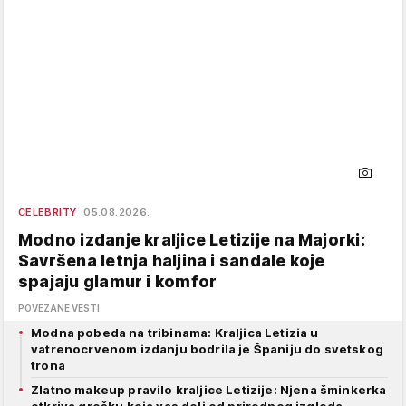
CELEBRITY
05.08.2026.
Modno izdanje kraljice Letizije na Majorki:
Savršena letnja haljina i sandale koje
spajaju glamur i komfor
POVEZANE VESTI
Modna pobeda na tribinama: Kraljica Letizia u
vatrenocrvenom izdanju bodrila je Španiju do svetskog
trona
Zlatno makeup pravilo kraljice Letizije: Njena šminkerka