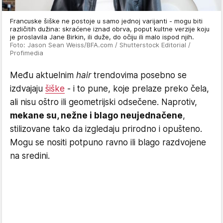
Francuske šiške ne postoje u samo jednoj varijanti - mogu biti
različitih dužina: skraćene iznad obrva, poput kultne verzije koju
je proslavila Jane Birkin, ili duže, do očiju ili malo ispod njih.
Foto: Jason Sean Weiss/BFA.com / Shutterstock Editorial /
Profimedia
Među aktuelnim
hair
trendovima posebno se
izdvajaju
šiške
- i to pune, koje prelaze preko čela,
ali nisu oštro ili geometrijski odsečene. Naprotiv,
mekane su, nežne i blago neujednačene
,
stilizovane tako da izgledaju prirodno i opušteno.
Mogu se nositi potpuno ravno ili blago razdvojene
na sredini.