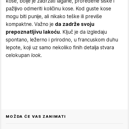
kose, bolje je zadržati lagane, proređene šiške i
pažljivo odmeriti količinu kose. Kod guste kose
mogu biti punije, ali nikako teške ili previše
kompaktne. Važno je
da zadrže svoju
prepoznatljivu lakoću
. Ključ je da izgledaju
spontano, ležerno i prirodno, u francuskom duhu
lepote, koji uz samo nekoliko finih detalja stvara
celokupan
look
.
MOŽDA ĆE VAS ZANIMATI