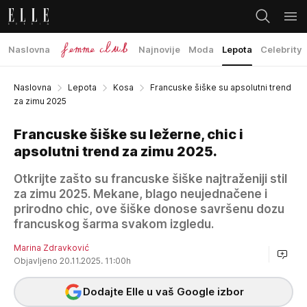
Naslovna
Najnovije
Moda
Lepota
Celebrity
Naslovna
Lepota
Kosa
Francuske šiške su apsolutni trend
za zimu 2025
Francuske šiške su ležerne, chic i
apsolutni trend za zimu 2025.
Otkrijte zašto su francuske šiške najtraženiji stil
za zimu 2025. Mekane, blago neujednačene i
prirodno chic, ove šiške donose savršenu dozu
francuskog šarma svakom izgledu.
Marina Zdravković
Objavljeno 20.11.2025. 11:00h
Dodajte Elle u vaš Google izbor