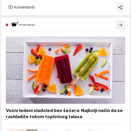
Komentariši
Voćni ledeni sladoled bez šećera: Najbolji način da se
rashladite tokom toplotnog talasa