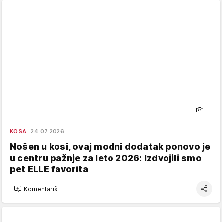
KOSA
24.07.2026.
Nošen u kosi, ovaj modni dodatak ponovo je
u centru pažnje za leto 2026: Izdvojili smo
pet ELLE favorita
Komentariši