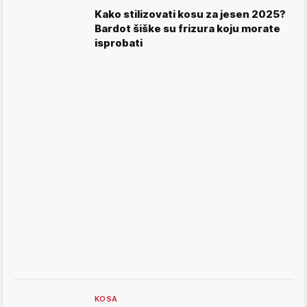
Kako stilizovati kosu za jesen 2025?
Bardot šiške su frizura koju morate
isprobati
KOSA