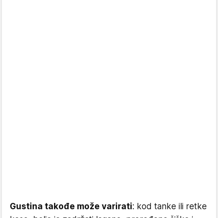
Gustina takođe može varirati
: kod tanke ili retke