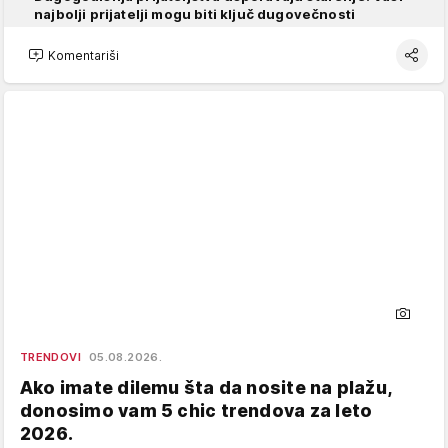
najbolji prijatelji mogu biti ključ dugovečnosti
Komentariši
TRENDOVI
05.08.2026.
Ako imate dilemu šta da nosite na plažu,
donosimo vam 5 chic trendova za leto
2026.