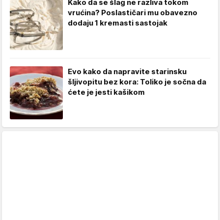
Kako da se šlag ne razliva tokom
vrućina? Poslastičari mu obavezno
dodaju 1 kremasti sastojak
Evo kako da napravite starinsku
šljivopitu bez kora: Toliko je sočna da
ćete je jesti kašikom