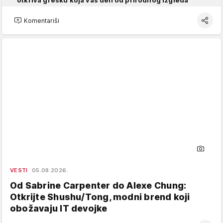
otkriva grešku koja vas deli od prirodnog izgleda
Komentariši
VESTI
05.08.2026.
Od Sabrine Carpenter do Alexe Chung:
Otkrijte Shushu/Tong, modni brend koji
obožavaju IT devojke