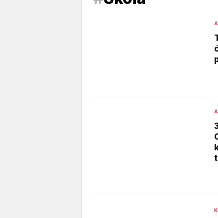
A
A
K