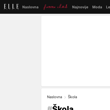
Naslovna
Najnovije
Moda
L
Naslovna
Škola
#
Škola