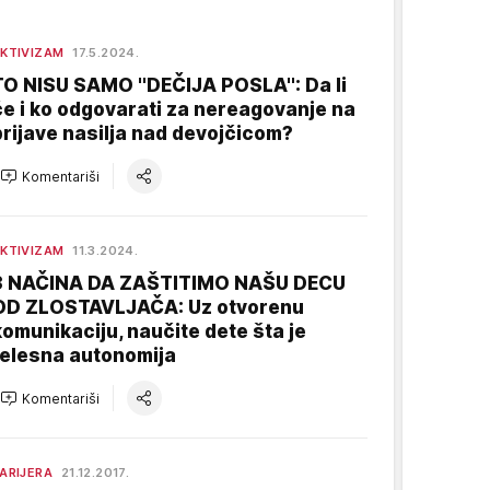
KTIVIZAM
17.5.2024.
TO NISU SAMO ''DEČIJA POSLA'': Da li
će i ko odgovarati za nereagovanje na
prijave nasilja nad devojčicom?
Komentariši
KTIVIZAM
11.3.2024.
3 NAČINA DA ZAŠTITIMO NAŠU DECU
OD ZLOSTAVLJAČA: Uz otvorenu
komunikaciju, naučite dete šta je
telesna autonomija
Komentariši
ARIJERA
21.12.2017.