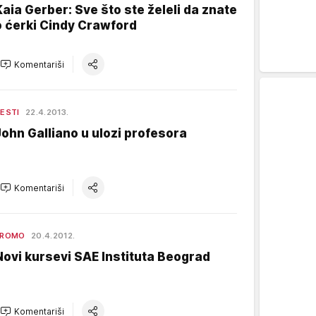
Kaia Gerber: Sve što ste želeli da znate
o ćerki Cindy Crawford
Komentariši
ESTI
22.4.2013.
John Galliano u ulozi profesora
Komentariši
PROMO
20.4.2012.
Novi kursevi SAE Instituta Beograd
Komentariši