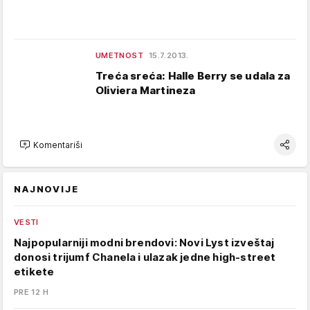
UMETNOST
15.7.2013.
Treća sreća: Halle Berry se udala za
Oliviera Martineza
Komentariši
NAJNOVIJE
VESTI
Najpopularniji modni brendovi: Novi Lyst izveštaj
donosi trijumf Chanela i ulazak jedne high-street
etikete
PRE 12 H