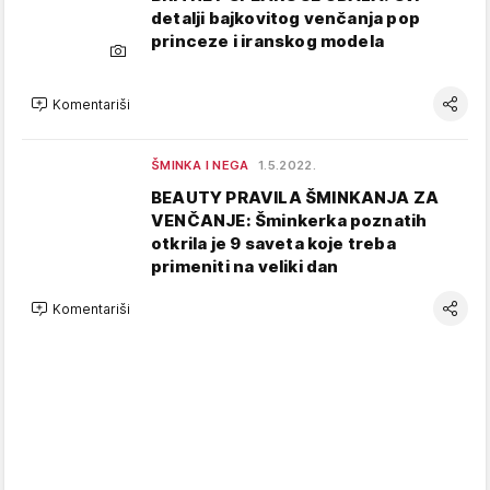
detalji bajkovitog venčanja pop
princeze i iranskog modela
Komentariši
ŠMINKA I NEGA
1.5.2022.
BEAUTY PRAVILA ŠMINKANJA ZA
VENČANJE: Šminkerka poznatih
otkrila je 9 saveta koje treba
primeniti na veliki dan
Komentariši