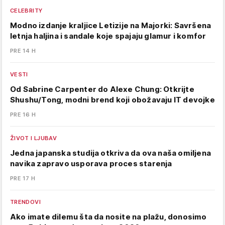
CELEBRITY
Modno izdanje kraljice Letizije na Majorki: Savršena
letnja haljina i sandale koje spajaju glamur i komfor
PRE 14 H
VESTI
Od Sabrine Carpenter do Alexe Chung: Otkrijte
Shushu/Tong, modni brend koji obožavaju IT devojke
PRE 16 H
ŽIVOT I LJUBAV
Jedna japanska studija otkriva da ova naša omiljena
navika zapravo usporava proces starenja
PRE 17 H
TRENDOVI
Ako imate dilemu šta da nosite na plažu, donosimo