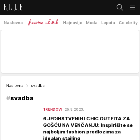
Naslovna
Najnovije
Moda
Lepota
Celebrity
Naslovna
svadba
#
svadba
TRENDOVI
25.8.2023.
6 JEDINSTVENIH I CHIC OUTFITA ZA
GOŠĆU NA VENČANJU: Inspirišite se
najboljim fashion predlozima za
idealan stajling