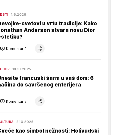
ESTI
1.6.2026.
Devojke-cvetovi u vrtu tradicije: Kako
Jonathan Anderson stvara novu Dior
estetiku?
Komentariši
DECOR
18.10.2025.
Unesite francuski šarm u vaš dom: 6
načina do savršenog enterijera
Komentariši
ULTURA
2.10.2025.
Cveće kao simbol nežnosti: Holivudski