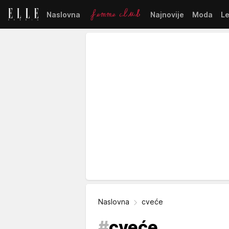
Naslovna
Najnovije
Moda
L
Naslovna
cveće
#
cveće