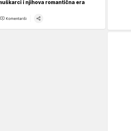
muškarci i njihova romantična era
Komentariši