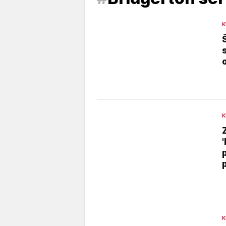
K
K
K