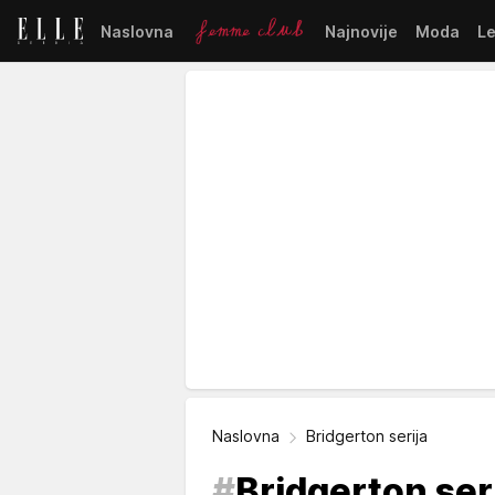
Naslovna
Najnovije
Moda
L
Naslovna
Bridgerton serija
#
Bridgerton ser