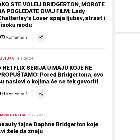
AKO STE VOLELI BRIDGERTON, MORATE
DA POGLEDATE OVAJ FILM: Lady
Chatterley’s Lover spaja ljubav, strast i
visoku modu
Komentariši
ULTURA
4.5.2024.
5 NETFLIX SERIJA U MAJU KOJE NE
PROPUŠTAMO: Pored Bridgertona, ovo
su naslovi o kojima će se tek govoriti
Komentariši
MINKA I NEGA
26.1.2021.
Beauty tajne Daphne Bridgerton koje
svi žele da znaju