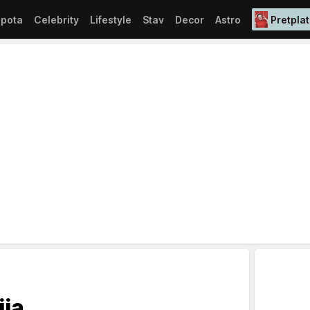
epota
Celebrity
Lifestyle
Stav
Decor
Astro
Pretplat
ija