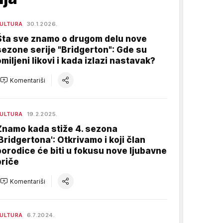
ULTURA
30.1.2026.
Šta sve znamo o drugom delu nove
sezone serije "Bridgerton": Gde su
omiljeni likovi i kada izlazi nastavak?
Komentariši
ULTURA
19.2.2025.
Znamo kada stiže 4. sezona
'Bridgertona': Otkrivamo i koji član
porodice će biti u fokusu nove ljubavne
priče
Komentariši
ULTURA
6.7.2024.