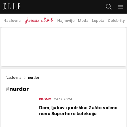
Naslovna
Najnovije
Moda
Lepota
Celebrity
Naslovna
nurdor
#
nurdor
PROMO
24.12.2024.
Dom, ljubav i podrška: Zašto volimo
novu Superhero kolekciju