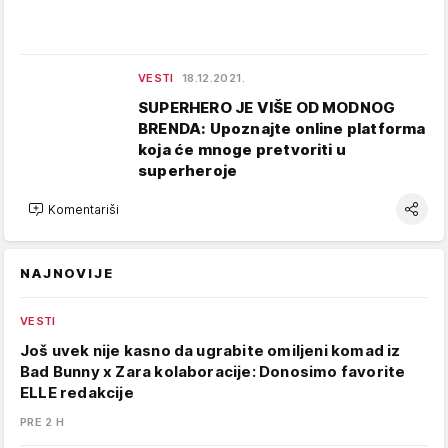
VESTI
18.12.2021.
SUPERHERO JE VIŠE OD MODNOG
BRENDA: Upoznajte online platforma
koja će mnoge pretvoriti u
superheroje
Komentariši
NAJNOVIJE
VESTI
Još uvek nije kasno da ugrabite omiljeni komad iz
Bad Bunny x Zara kolaboracije: Donosimo favorite
ELLE redakcije
PRE 2 H