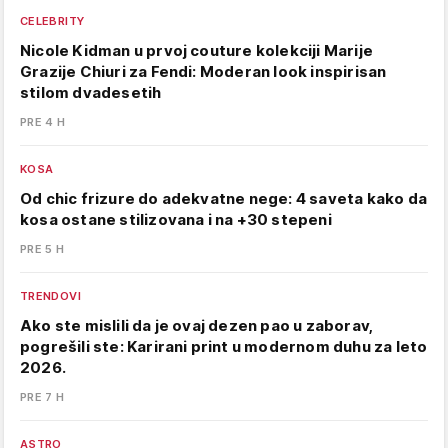
CELEBRITY
Nicole Kidman u prvoj couture kolekciji Marije
Grazije Chiuri za Fendi: Moderan look inspirisan
stilom dvadesetih
PRE 4 H
KOSA
Od chic frizure do adekvatne nege: 4 saveta kako da
kosa ostane stilizovana i na +30 stepeni
PRE 5 H
TRENDOVI
Ako ste mislili da je ovaj dezen pao u zaborav,
pogrešili ste: Karirani print u modernom duhu za leto
2026.
PRE 7 H
ASTRO