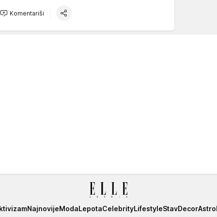
Komentariši
ktivizam
Najnovije
Moda
Lepota
Celebrity
Lifestyle
Stav
Decor
Astro