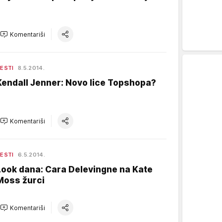
Komentariši
ESTI
8.5.2014.
Kendall Jenner: Novo lice Topshopa?
Komentariši
ESTI
6.5.2014.
Look dana: Cara Delevingne na Kate
Moss žurci
Komentariši