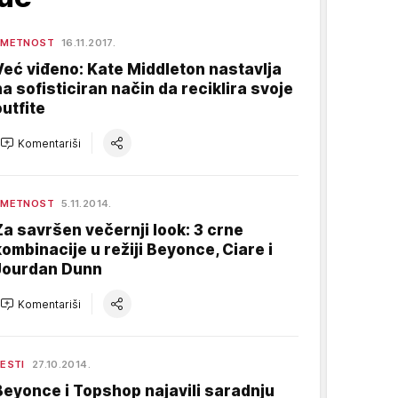
UMETNOST
16.11.2017.
Već viđeno: Kate Middleton nastavlja
na sofisticiran način da reciklira svoje
outfite
Komentariši
UMETNOST
5.11.2014.
Za savršen večernji look: 3 crne
kombinacije u režiji Beyonce, Ciare i
Jourdan Dunn
Komentariši
ESTI
27.10.2014.
Beyonce i Topshop najavili saradnju