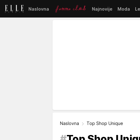
Naslovna
Najnovije
Moda
L
Naslovna
Top Shop Unique
#
Top Shop Uniq