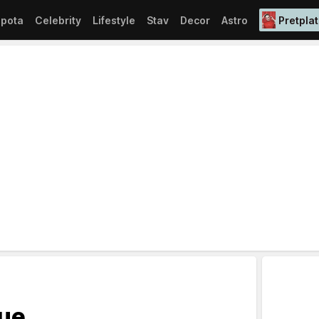
epota
Celebrity
Lifestyle
Stav
Decor
Astro
Pretplat
ue