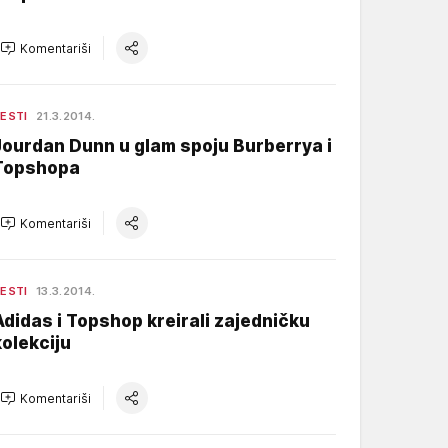
Komentariši
ESTI
21.3.2014.
Jourdan Dunn u glam spoju Burberrya i
Topshopa
Komentariši
ESTI
13.3.2014.
Adidas i Topshop kreirali zajedničku
kolekciju
Komentariši