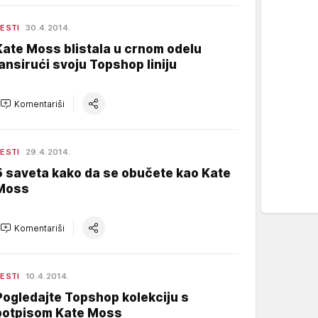
ESTI
30.4.2014.
Kate Moss blistala u crnom odelu
lansirući svoju Topshop liniju
Komentariši
ESTI
29.4.2014.
5 saveta kako da se obučete kao Kate
Moss
Komentariši
ESTI
10.4.2014.
Pogledajte Topshop kolekciju s
potpisom Kate Moss