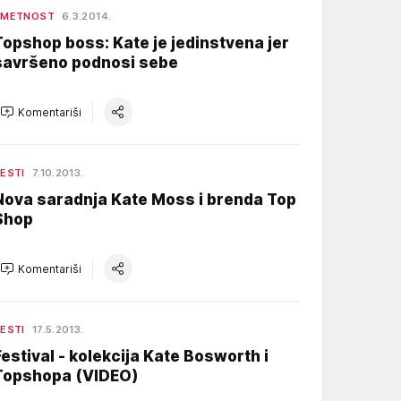
UMETNOST
6.3.2014.
Topshop boss: Kate je jedinstvena jer
savršeno podnosi sebe
Komentariši
ESTI
7.10.2013.
Nova saradnja Kate Moss i brenda Top
Shop
Komentariši
ESTI
17.5.2013.
Festival - kolekcija Kate Bosworth i
Topshopa (VIDEO)