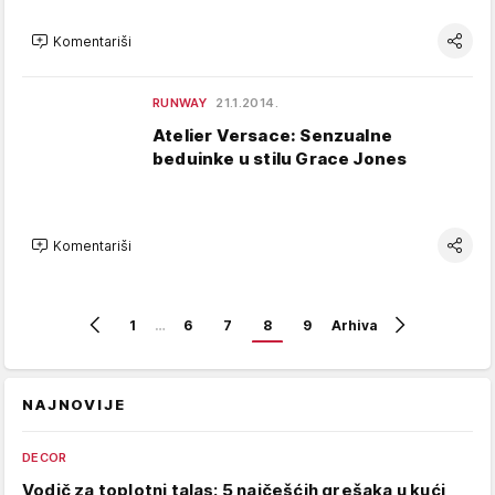
Komentariši
RUNWAY
21.1.2014.
Atelier Versace: Senzualne
beduinke u stilu Grace Jones
Komentariši
1
…
6
7
8
9
Arhiva
NAJNOVIJE
DECOR
Vodič za toplotni talas: 5 najčešćih grešaka u kući