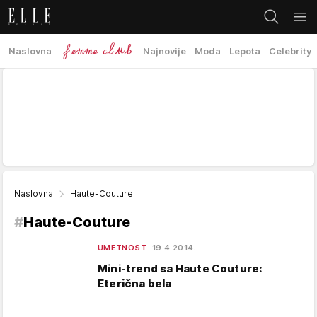
Naslovna
Najnovije
Moda
Lepota
Celebrity
Naslovna
Haute-Couture
#
Haute-Couture
UMETNOST
19.4.2014.
Mini-trend sa Haute Couture:
Eterična bela