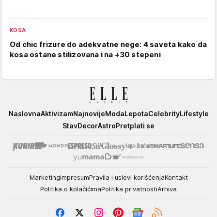
KOSA
Od chic frizure do adekvatne nege: 4 saveta kako da
kosa ostane stilizovana i na +30 stepeni
Elle
Naslovna
Aktivizam
Najnovije
Moda
Lepota
Celebrity
Lifestyle
Stav
Decor
Astro
Pretplati se
Marketing
Impresum
Pravila i uslovi korišćenja
Kontakt
Politika o kolačićima
Politika privatnosti
Arhiva