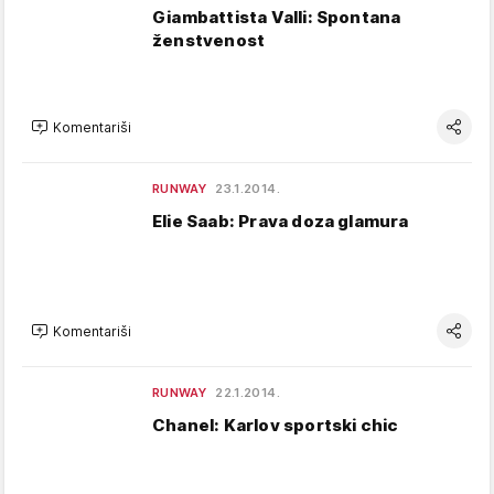
Giambattista Valli: Spontana
ženstvenost
Komentariši
RUNWAY
23.1.2014.
Elie Saab: Prava doza glamura
Komentariši
RUNWAY
22.1.2014.
Chanel: Karlov sportski chic