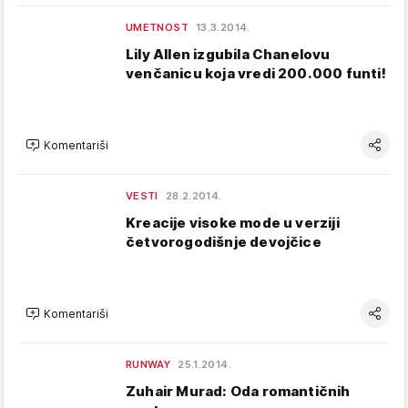
UMETNOST
13.3.2014.
Lily Allen izgubila Chanelovu
venčanicu koja vredi 200.000 funti!
Komentariši
VESTI
28.2.2014.
Kreacije visoke mode u verziji
četvorogodišnje devojčice
Komentariši
RUNWAY
25.1.2014.
Zuhair Murad: Oda romantičnih