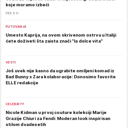
koje moramo izbeći
PRE 8 H
PUTOVANJA
Umesto Kaprija, na ovom skrivenom ostrvu u Italiji
ćete doživeti šta zaista znači "la dolce vita"
VESTI
Još uvek nije kasno da ugrabite omiljeni komad iz
Bad Bunny x Zara kolaboracije: Donosimo favorite
ELLE redakcije
CELEBRITY
Nicole Kidman u prvoj couture kolekciji Marije
Grazije Chiuri za Fendi: Moderan look inspirisan
stilom dvadesetih