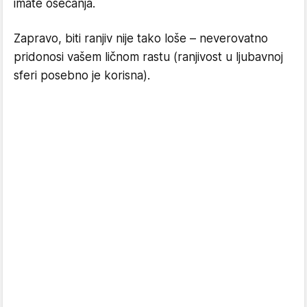
imate osećanja.
Zapravo, biti ranjiv nije tako loše – neverovatno
pridonosi vašem ličnom rastu (ranjivost u ljubavnoj
sferi posebno je korisna).