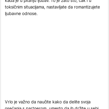
kada je u pitanju ljubav. To je zato što, čak i u
toksičnim situacijama, nastavljate da romantizujete
ljubavne odnose.
Vrlo je važno da naučite kako da delite svoja
osećanja s partnerom, umesto da ih držite u sebi.