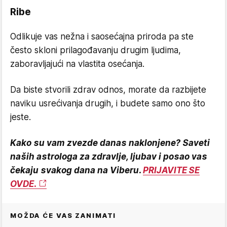
Ribe
Odlikuje vas nežna i saosećajna priroda pa ste
često skloni prilagođavanju drugim ljudima,
zaboravljajući na vlastita osećanja.
Da biste stvorili zdrav odnos, morate da razbijete
naviku usrećivanja drugih, i budete samo ono što
jeste.
Kako su vam zvezde danas naklonjene? Saveti
naših astrologa za zdravlje, ljubav i posao vas
čekaju svakog dana na Viberu.
PRIJAVITE SE
OVDE.
MOŽDA ĆE VAS ZANIMATI