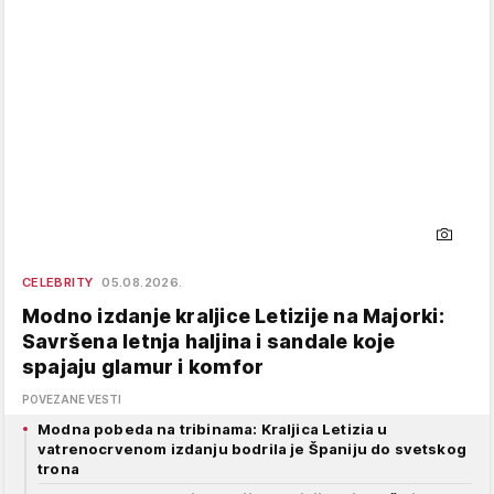
CELEBRITY
05.08.2026.
Modno izdanje kraljice Letizije na Majorki:
Savršena letnja haljina i sandale koje
spajaju glamur i komfor
POVEZANE VESTI
Modna pobeda na tribinama: Kraljica Letizia u
vatrenocrvenom izdanju bodrila je Španiju do svetskog
trona