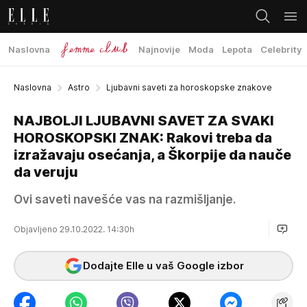
Naslovna
Najnovije
Moda
Lepota
Celebrity
Naslovna
Astro
Ljubavni saveti za horoskopske znakove
NAJBOLJI LJUBAVNI SAVET ZA SVAKI
HOROSKOPSKI ZNAK: Rakovi treba da
izražavaju osećanja, a Škorpije da nauče
da veruju
Ovi saveti navešće vas na razmišljanje.
Objavljeno 29.10.2022. 14:30h
Dodajte Elle u vaš Google izbor