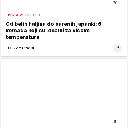
TRENDOVI
PRE 19 H
Od belih haljina do šarenih japanki: 6
komada koji su idealni za visoke
temperature
Komentariši