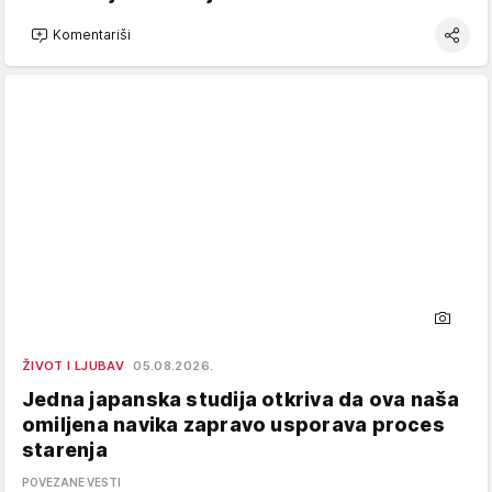
Komentariši
ŽIVOT I LJUBAV
05.08.2026.
Jedna japanska studija otkriva da ova naša
omiljena navika zapravo usporava proces
starenja
POVEZANE VESTI