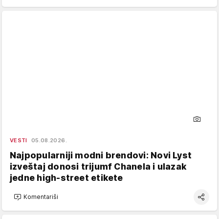
VESTI
05.08.2026.
Najpopularniji modni brendovi: Novi Lyst
izveštaj donosi trijumf Chanela i ulazak
jedne high-street etikete
Komentariši