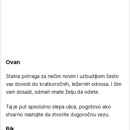
Ovan
Stalna potraga za nečim novim i uzbudljivim često
vas dovodi do kratkoročnih, ležernih odnosa. I čim
vam dosadi, odmah imate želju da odete.
Taj je put apsolutno slepa ulica, pogotovo ako
stvarno nastojite da stvorite dugoročnu vezu.
Bik