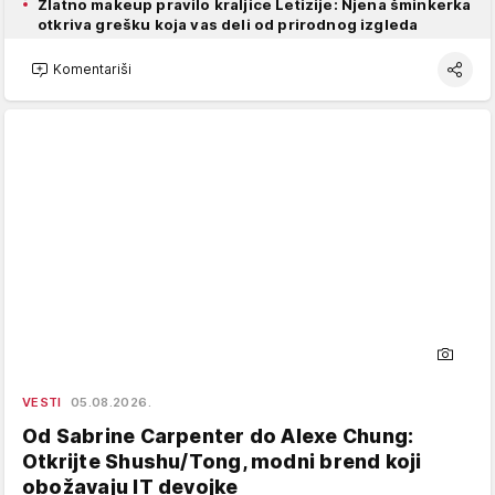
Zlatno makeup pravilo kraljice Letizije: Njena šminkerka
otkriva grešku koja vas deli od prirodnog izgleda
Komentariši
VESTI
05.08.2026.
Od Sabrine Carpenter do Alexe Chung:
Otkrijte Shushu/Tong, modni brend koji
obožavaju IT devojke