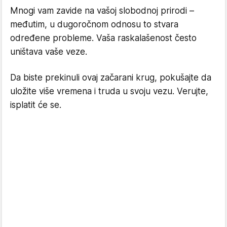
Mnogi vam zavide na vašoj slobodnoj prirodi –
međutim, u dugoročnom odnosu to stvara
određene probleme. Vaša raskalašenost često
uništava vaše veze.
Da biste prekinuli ovaj začarani krug, pokušajte da
uložite više vremena i truda u svoju vezu. Verujte,
isplatit će se.