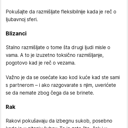
Pokušajte da razmišljate fleksibilnije kada je reč o
ljubavnoj sferi.
Blizanci
Stalno razmišljate o tome šta drugi ljudi misle o
vama. A to je izuzetno toksično razmišljanje,
pogotovo kad je reč o vezama.
Važno je da se osećate kao kod kuće kad ste sami
s partnerom – i ako razgovarate s njim, uverićete
se da nemate zbog čega da se brinete.
Rak
Rakovi pokušavaju da izbegnu sukob, posebno