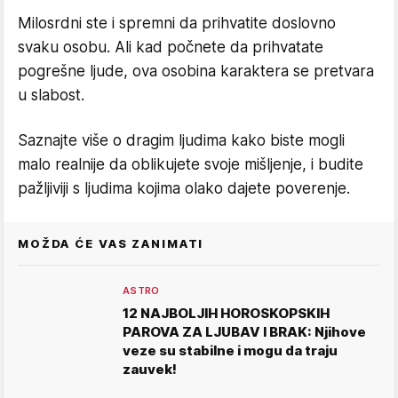
Milosrdni ste i spremni da prihvatite doslovno
svaku osobu. Ali kad počnete da prihvatate
pogrešne ljude, ova osobina karaktera se pretvara
u slabost.
Saznajte više o dragim ljudima kako biste mogli
malo realnije da oblikujete svoje mišljenje, i budite
pažljiviji s ljudima kojima olako dajete poverenje.
MOŽDA ĆE VAS ZANIMATI
ASTRO
12 NAJBOLJIH HOROSKOPSKIH
PAROVA ZA LJUBAV I BRAK: Njihove
veze su stabilne i mogu da traju
zauvek!