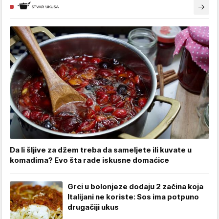
Da li šljive za džem treba da sameljete ili kuvate u
komadima? Evo šta rade iskusne domaćice
Grci u bolonjeze dodaju 2 začina koja
Italijani ne koriste: Sos ima potpuno
drugačiji ukus