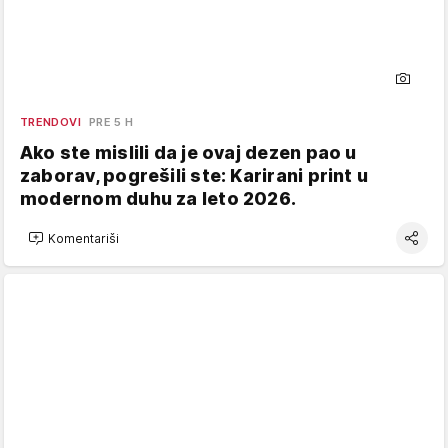
TRENDOVI
PRE 5 H
Ako ste mislili da je ovaj dezen pao u
zaborav, pogrešili ste: Karirani print u
modernom duhu za leto 2026.
Komentariši