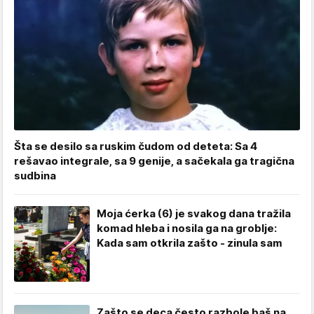
Šta se desilo sa ruskim čudom od deteta: Sa 4
rešavao integrale, sa 9 genije, a sačekala ga tragična
sudbina
Moja ćerka (6) je svakog dana tražila
komad hleba i nosila ga na groblje:
Kada sam otkrila zašto - zinula sam
Zašto se deca često razbole baš na