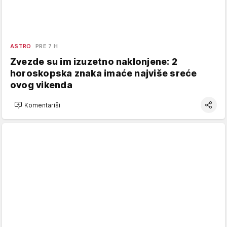
ASTRO
PRE 7 H
Zvezde su im izuzetno naklonjene: 2
horoskopska znaka imaće najviše sreće
ovog vikenda
Komentariši