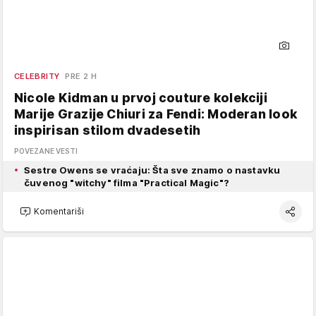
CELEBRITY
PRE 2 H
Nicole Kidman u prvoj couture kolekciji
Marije Grazije Chiuri za Fendi: Moderan look
inspirisan stilom dvadesetih
POVEZANE VESTI
Sestre Owens se vraćaju: Šta sve znamo o nastavku
čuvenog "witchy" filma "Practical Magic"?
Komentariši