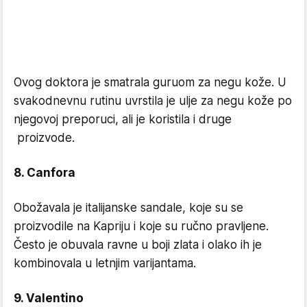
Ovog doktora je smatrala guruom za negu kože. U
svakodnevnu rutinu uvrstila je ulje za negu kože po
njegovoj preporuci, ali je koristila i druge
proizvode.
8. Canfora
Obožavala je italijanske sandale, koje su se
proizvodile na Kapriju i koje su ručno pravljene.
Često je obuvala ravne u boji zlata i olako ih je
kombinovala u letnjim varijantama.
9. Valentino