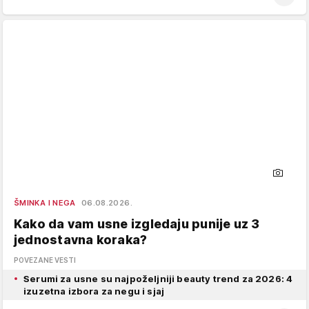
ŠMINKA I NEGA
06.08.2026.
Kako da vam usne izgledaju punije uz 3
jednostavna koraka?
POVEZANE VESTI
Serumi za usne su najpoželjniji beauty trend za 2026: 4
izuzetna izbora za negu i sjaj