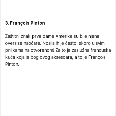
3. François Pinton
Zaštitni znak prve dame Amerike su bile njene
oversize naočare. Nosila ih je često, skoro u svim
prilikama na otvorenom! Za to je zaslužna francuska
kuća koja je bog ovog aksesoara, a to je François
Pinton.