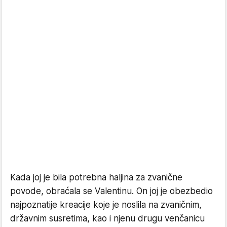
Kada joj je bila potrebna haljina za zvanične
povode, obraćala se Valentinu. On joj je obezbedio
najpoznatije kreacije koje je noslila na zvaničnim,
državnim susretima, kao i njenu drugu venčanicu