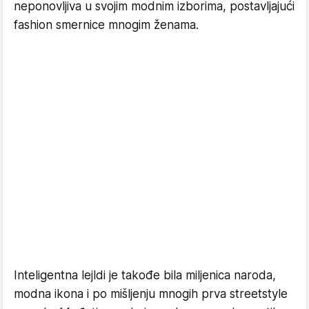
neponovljiva u svojim modnim izborima, postavljajući
fashion smernice mnogim ženama.
Inteligentna lejldi je takođe bila miljenica naroda,
modna ikona i po mišljenju mnogih prva streetstyle