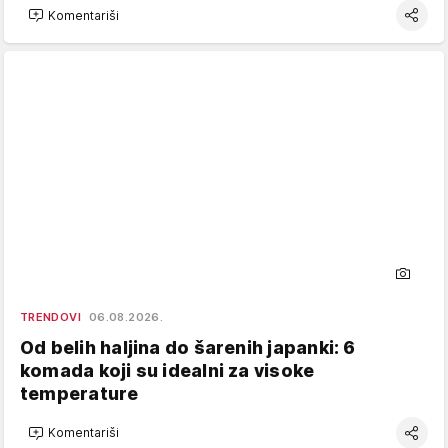
Komentariši
TRENDOVI
06.08.2026.
Od belih haljina do šarenih japanki: 6
komada koji su idealni za visoke
temperature
Komentariši