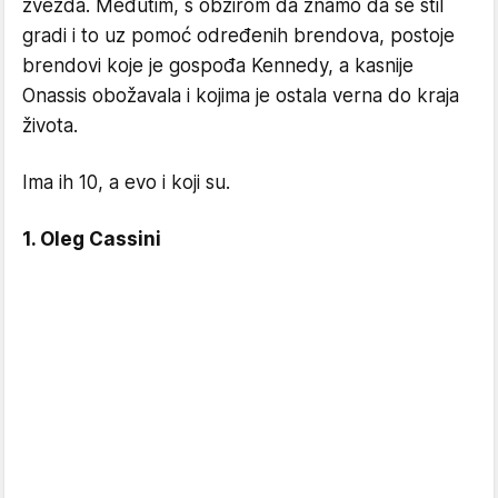
zvezda. Međutim, s obzirom da znamo da se stil
gradi i to uz pomoć određenih brendova, postoje
brendovi koje je gospođa Kennedy, a kasnije
Onassis obožavala i kojima je ostala verna do kraja
života.
Ima ih 10, a evo i koji su.
1. Oleg Cassini