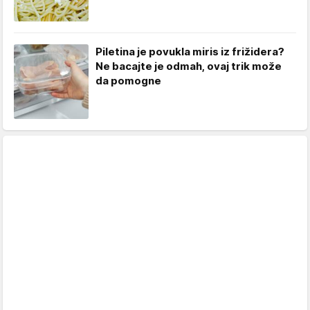
Piletina je povukla miris iz frižidera?
Ne bacajte je odmah, ovaj trik može
da pomogne