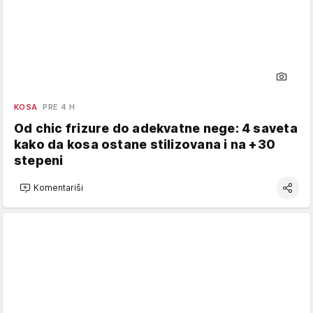
KOSA
PRE 4 H
Od chic frizure do adekvatne nege: 4 saveta
kako da kosa ostane stilizovana i na +30
stepeni
Komentariši