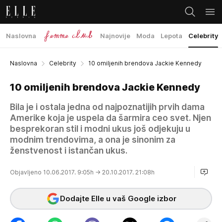
Naslovna
Najnovije
Moda
Lepota
Celebrity
Naslovna
Celebrity
10 omiljenih brendova Jackie Kennedy
10 omiljenih brendova Jackie Kennedy
Bila je i ostala jedna od najpoznatijih prvih dama
Amerike koja je uspela da šarmira ceo svet. Njen
besprekoran stil i modni ukus još odjekuju u
modnim trendovima, a ona je sinonim za
ženstvenost i istančan ukus.
Objavljeno 10.06.2017. 9:05h
→ 20.10.2017. 21:08h
Dodajte Elle u vaš Google izbor