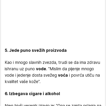
5. Jede puno svežih proizvoda
Kao i mnogo slavnih zvezda, trudi se da ima zdravu
ishranu uz puno
vode
. ''Mislim da pijenje mnogo
vode i jedenje dosta svežeg
voća
i povrća utiču na
kvalitet vaše kože''.
6. Izbegava cigare i alkohol
Njen bivši verenik izjavio je: ''Ona se zaista oslanja na