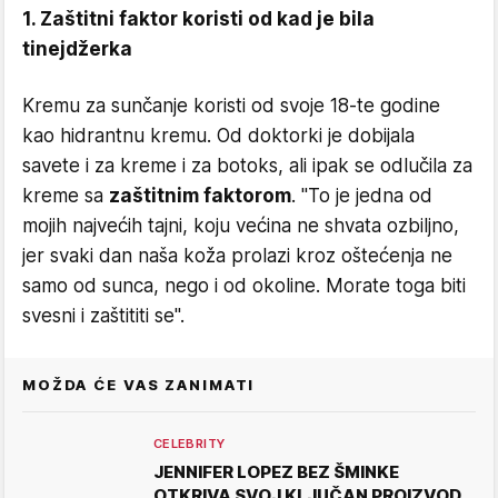
1. Zaštitni faktor koristi od kad je bila
tinejdžerka
Kremu za sunčanje koristi od svoje 18-te godine
kao hidrantnu kremu. Od doktorki je dobijala
savete i za kreme i za botoks, ali ipak se odlučila za
kreme sa
zaštitnim faktorom
. ''To je jedna od
mojih najvećih tajni, koju većina ne shvata ozbiljno,
jer svaki dan naša koža prolazi kroz oštećenja ne
samo od sunca, nego i od okoline. Morate toga biti
svesni i zaštititi se''.
MOŽDA ĆE VAS ZANIMATI
CELEBRITY
JENNIFER LOPEZ BEZ ŠMINKE
OTKRIVA SVOJ KLJUČAN PROIZVOD