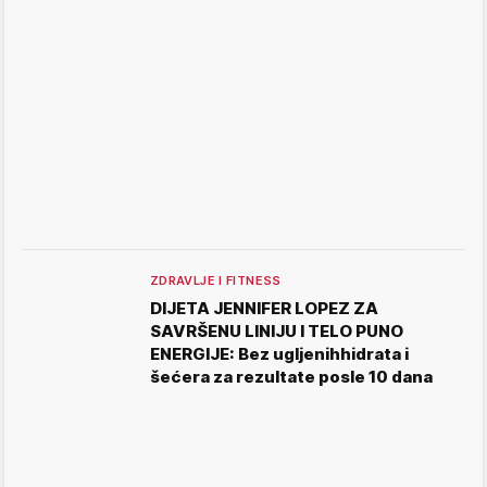
ZDRAVLJE I FITNESS
DIJETA JENNIFER LOPEZ ZA
SAVRŠENU LINIJU I TELO PUNO
ENERGIJE: Bez ugljenihhidrata i
šećera za rezultate posle 10 dana