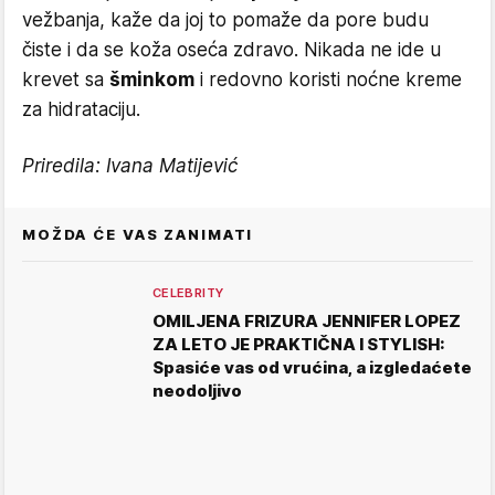
vežbanja, kaže da joj to pomaže da pore budu
čiste i da se koža oseća zdravo. Nikada ne ide u
krevet sa
šminkom
i redovno koristi noćne kreme
za hidrataciju.
Priredila: Ivana Matijević
MOŽDA ĆE VAS ZANIMATI
CELEBRITY
OMILJENA FRIZURA JENNIFER LOPEZ
ZA LETO JE PRAKTIČNA I STYLISH:
Spasiće vas od vrućina, a izgledaćete
neodoljivo