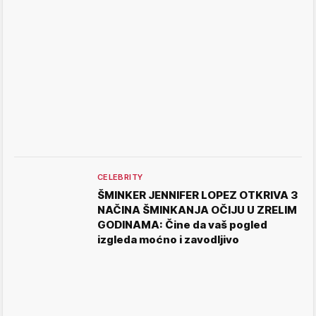
CELEBRITY
ŠMINKER JENNIFER LOPEZ OTKRIVA 3
NAČINA ŠMINKANJA OČIJU U ZRELIM
GODINAMA: Čine da vaš pogled
izgleda moćno i zavodljivo