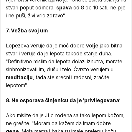
stvari poput odmora,
spava
od 8 do 10 sati, ne pije
i ne puši, živi vrlo zdravo''.
7. Vežba svoj um
Lopezova veruje da je moć dobre
volje
jako bitna
stvar i veruje da je lepota takođe stanje duha.
''Definitivno mislim da lepota dolazi iznutra, morate
sinhronizovati im, dušu i telo. Čvrsto verujem u
meditaciju
, tada ste srećni i radosni, zračite
lepotom''.
8. Ne osporava činjenicu da je ’privilegovana’
Ako mislite da je JLo rođena sa tako lepom kožom,
ne grešite. ''Moram da kažem da imam dobre
gene
. Moja mama i baka su imale prelepu kožu,