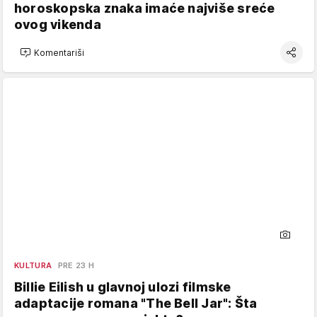
horoskopska znaka imaće najviše sreće
ovog vikenda
Komentariši
KULTURA
PRE 23 H
Billie Eilish u glavnoj ulozi filmske
adaptacije romana "The Bell Jar": Šta