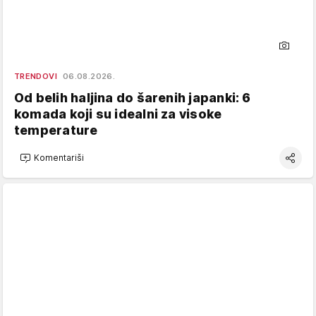
TRENDOVI
06.08.2026.
Od belih haljina do šarenih japanki: 6
komada koji su idealni za visoke
temperature
Komentariši