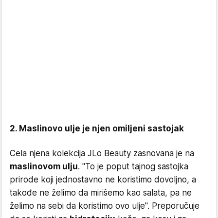
2. Maslinovo ulje je njen omiljeni sastojak
Cela njena kolekcija JLo Beauty zasnovana je na
maslinovom ulju
. ''To je poput tajnog sastojka
prirode koji jednostavno ne koristimo dovoljno, a
takođe ne želimo da mirišemo kao salata, pa ne
želimo na sebi da koristimo ovo ulje''. Preporučuje