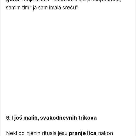
samim tim i ja sam imala sreću''.
9. I još malih, svakodnevnih trikova
Neki od njenih rituala jesu
pranje lica
nakon