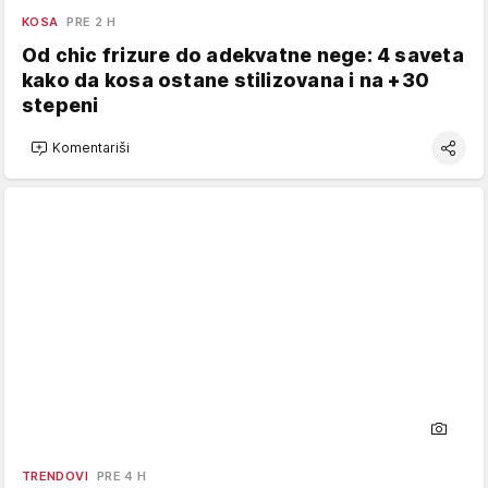
KOSA
PRE 2 H
Od chic frizure do adekvatne nege: 4 saveta
kako da kosa ostane stilizovana i na +30
stepeni
Komentariši
TRENDOVI
PRE 4 H