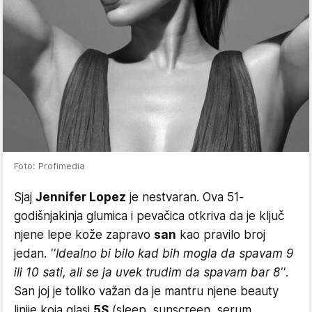
Foto: Profimedia
Sjaj
Jennifer Lopez
je nestvaran. Ova 51-
godišnjakinja glumica i pevačica otkriva da je ključ
njene lepe kože zapravo
san
kao pravilo broj
jedan.
''Idealno bi bilo kad bih mogla da spavam 9
ili 10 sati, ali se ja uvek trudim da spavam bar 8''
.
San joj je toliko važan da je mantru njene beauty
linije koja glasi
5S
(sleep, sunscreen, serum,