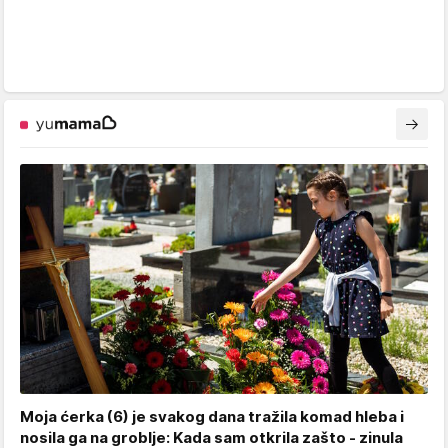
Moja ćerka (6) je svakog dana tražila komad hleba i
nosila ga na groblje: Kada sam otkrila zašto - zinula