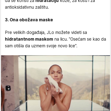
da se koristi za
hidrataciju
kože, za kosu i za
antioksidativnu zaštitu.
3. Ona obožava maske
Pre velikih događaja, JLo možete videti sa
hidratantnom maskom
na licu. ''Osećam se kao da
sam otišla da uzmem svoje novo lice''.