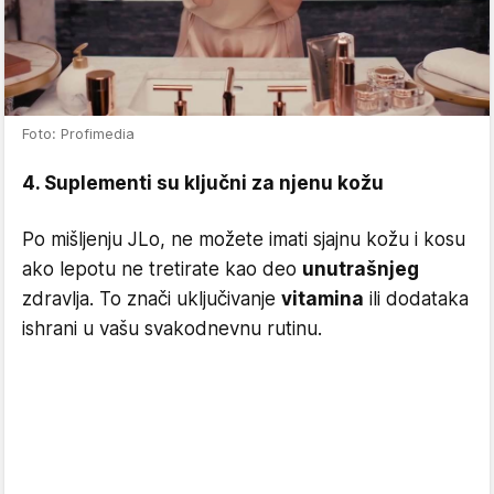
Foto: Profimedia
4. Suplementi su ključni za njenu kožu
Po mišljenju JLo, ne možete imati sjajnu kožu i kosu
ako lepotu ne tretirate kao deo
unutrašnjeg
zdravlja. To znači uključivanje
vitamina
ili dodataka
ishrani u vašu svakodnevnu rutinu.