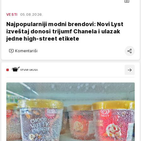
VESTI
05.08.2026.
Najpopularniji modni brendovi: Novi Lyst
izveštaj donosi trijumf Chanela i ulazak
jedne high-street etikete
Komentariši