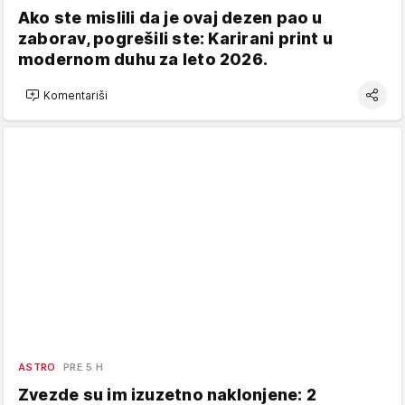
Ako ste mislili da je ovaj dezen pao u
zaborav, pogrešili ste: Karirani print u
modernom duhu za leto 2026.
Komentariši
ASTRO
PRE 5 H
Zvezde su im izuzetno naklonjene: 2