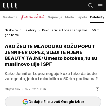
Naslovna
Najnovije
Moda
Lepota
Celebrity
Naslovna
Celebrity
Kako Jennifer Lopez neguje kožu u 50im
godinama
AKO ŽELITE MLADOLIKU KOŽU POPUT
JENNIFER LOPEZ, SLEDITE NJENE
BEAUTY TAJNE: Umesto botoksa, tu su
maslinovo ulje i SPF
Kako Jennifer Lopez neguje kožu tako da bude
zategnuta, jedra i mladolika u 50-im godinama?
Objavljeno 05.07.2022. 15:57h
Dodajte Elle u vaš Google izbor