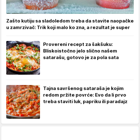
Zašto kutiju sa sladoledom treba da stavite naopačke
u zamrzivač: Trik koji malo ko zna, a rezultat je super
Provereni recept za šakšuku:
Bliskoistočno jelo slično našem
satarašu, gotovo je za pola sata
Tajna savršenog sataraša je kojim
redom pržite povrće: Evo da li prvo
treba staviti luk, papriku ili paradajz