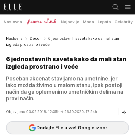
Naslovna
Najnovije
Moda
Lepota
Celebrity
Naslovna
Decor
6 jednostavnih saveta kako da mali stan
izgleda prostrano i veće
6 jednostavnih saveta kako da mali stan
izgleda prostrano i veće
Poseban akcenat stavljamo na umetnine, jer
iako možda živimo u malom stanu, ipak postoji
način da ga oplemenimo umetničkim delima na
pravi način.
Objavljeno 03.02.2018. 12:05h
→ 26.10.2020. 17:24h
Dodajte Elle u vaš Google izbor