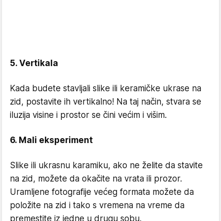
5. Vertikala
Kada budete stavljali slike ili keramičke ukrase na
zid, postavite ih vertikalno! Na taj način, stvara se
iluzija visine i prostor se čini većim i višim.
6. Mali eksperiment
Slike ili ukrasnu karamiku, ako ne želite da stavite
na zid, možete da okačite na vrata ili prozor.
Uramljene fotografije većeg formata možete da
položite na zid i tako s vremena na vreme da
premestite iz jedne u drugu sobu.