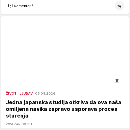
Komentariši
ŽIVOT I LJUBAV
05.08.2026.
Jedna japanska studija otkriva da ova naša
omiljena navika zapravo usporava proces
starenja
POVEZANE VESTI