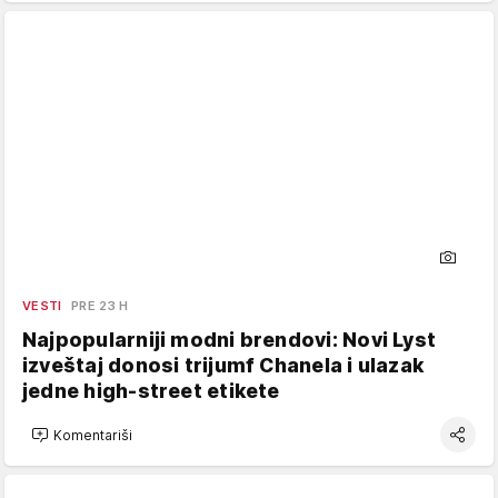
VESTI
PRE 23 H
Najpopularniji modni brendovi: Novi Lyst
izveštaj donosi trijumf Chanela i ulazak
jedne high-street etikete
Komentariši