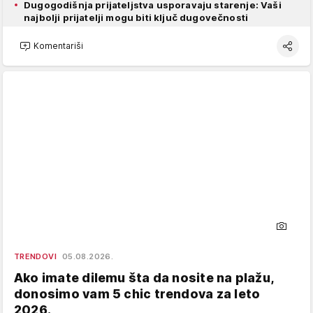
Dugogodišnja prijateljstva usporavaju starenje: Vaši
najbolji prijatelji mogu biti ključ dugovečnosti
Komentariši
TRENDOVI
05.08.2026.
Ako imate dilemu šta da nosite na plažu,
donosimo vam 5 chic trendova za leto
2026.