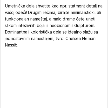
Umetnička dela shvatite kao npr. statment detalj na
vašoj odeći! Drugim rečima, birajte minimalistički, ali
funkcionalan nameštaj, a malo drame ćete uneti
slikom intezivnih boja ili neobičnom sklulpturom.
Dominantna i koloristička dela se idealno slažu sa
jednostavnim nameštajem, tvrdi Chelsea Neman
Nassib.