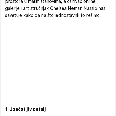
prostora u malim stanovima, a osnivač online
galerije i art stručnjak Chelsea Neman Nassib nas
savetuje kako da na što jednostavniji to rešimo.
1. Upečatljiv detalj