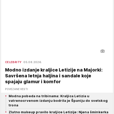
CELEBRITY
05.08.2026.
Modno izdanje kraljice Letizije na Majorki:
Savršena letnja haljina i sandale koje
spajaju glamur i komfor
POVEZANE VESTI
Modna pobeda na tribinama: Kraljica Letizia u
vatrenocrvenom izdanju bodrila je Španiju do svetskog
trona
Zlatno makeup pravilo kraljice Letizije: Njena šminkerka