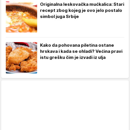
Originalna leskovačka mućkalica: Stari
recept zbog kojeg je ovo jelo postalo
simbol juga Srbije
Kako da pohovana piletina ostane
hrskava i kada se ohladi? Većina pravi
istu grešku čim je izvadi iz ulja