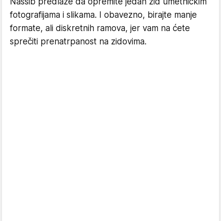
Nassib predlaže da opremite jedan zid umetničkim
fotografijama i slikama. I obavezno, birajte manje
formate, ali diskretnih ramova, jer vam na ćete
sprečiti prenatrpanost na zidovima.