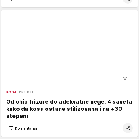
KOSA
PRE 8 H
Od chic frizure do adekvatne nege: 4 saveta
kako da kosa ostane stilizovana i na +30
stepeni
Komentariši