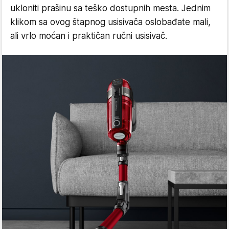
ukloniti prašinu sa teško dostupnih mesta. Jednim
klikom sa ovog štapnog usisivača oslobađate mali,
ali vrlo moćan i praktičan ručni usisivač.