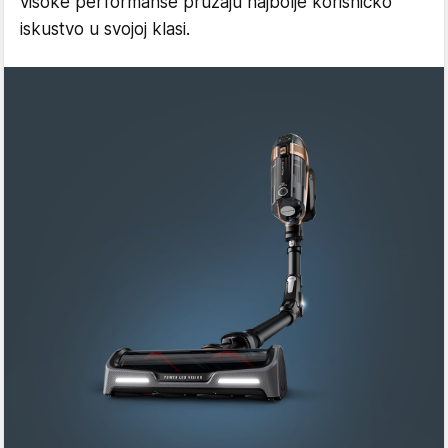
visoke performanse pružaju najbolje korisničko
iskustvo u svojoj klasi.