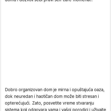
Dobro organizovan dom je mirna i opuštajuća oaza,
dok neuredan i haotičan dom može biti stresan i
opterećujući. Zato, posvetite vreme stvaranju
sistema koji odgovara vama i vašoj porodici i uživajte