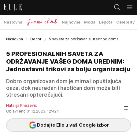
Naslovna
Najnovije
Moda
Lepota
Celebrity
Naslovna
Decor
5 saveta za održavanje urednog doma
5 PROFESIONALNIH SAVETA ZA
ODRŽAVANJE VAŠEG DOMA UREDNIM:
Jednostavni trikovi za bolju organizaciju
Dobro organizovan dom je mirna i opuštajuća
oaza, dok neuredan i haotičan dom može biti
stresan i opterećujući.
Natalija Knežević
Objavljeno 01.12.2023. 12:42h
Dodajte Elle u vaš Google izbor