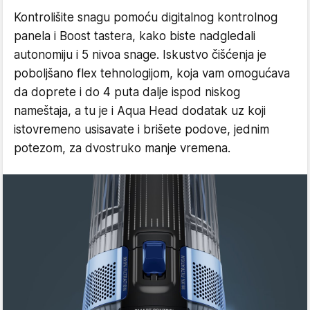
Kontrolišite snagu pomoću digitalnog kontrolnog
panela i Boost tastera, kako biste nadgledali
autonomiju i 5 nivoa snage. Iskustvo čišćenja je
poboljšano flex tehnologijom, koja vam omogućava
da doprete i do 4 puta dalje ispod niskog
nameštaja, a tu je i Aqua Head dodatak uz koji
istovremeno usisavate i brišete podove, jednim
potezom, za dvostruko manje vremena.