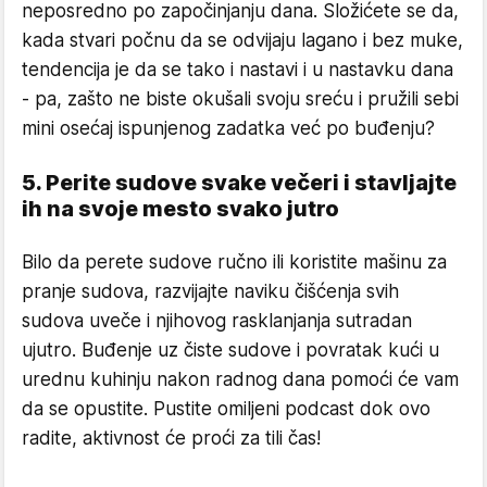
neposredno po započinjanju dana. Složićete se da,
kada stvari počnu da se odvijaju lagano i bez muke,
tendencija je da se tako i nastavi i u nastavku dana
- pa, zašto ne biste okušali svoju sreću i pružili sebi
mini osećaj ispunjenog zadatka već po buđenju?
5. Perite sudove svake večeri i stavljajte
ih na svoje mesto svako jutro
Bilo da perete sudove ručno ili koristite mašinu za
pranje sudova, razvijajte naviku čišćenja svih
sudova uveče i njihovog rasklanjanja sutradan
ujutro. Buđenje uz čiste sudove i povratak kući u
urednu kuhinju nakon radnog dana pomoći će vam
da se opustite. Pustite omiljeni podcast dok ovo
radite, aktivnost će proći za tili čas!