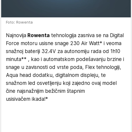
Foto: Rowenta
Najnovija
Rowenta
tehnologija zasniva se na Digital
Force motoru usisne snage 230 Air Watt* i veoma
snažnoj bateriji 32.4V za autonomiju rada od 1h10
minuta** , kao i automatskom podešavanju brzine i
snage u zavisnosti od vrste poda, Flex tehnologiji,
Aqua head dodatku, digitalnom displeju, te
snažnom led osvetljenju koji zajedno ovaj model
čine najsnažnijim bežičnim štapnim
usisivačem ikada!*