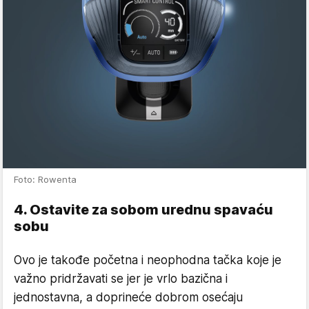
Foto: Rowenta
4. Ostavite za sobom urednu spavaću
sobu
Ovo je takođe početna i neophodna tačka koje je
važno pridržavati se jer je vrlo bazična i
jednostavna, a doprineće dobrom osećaju