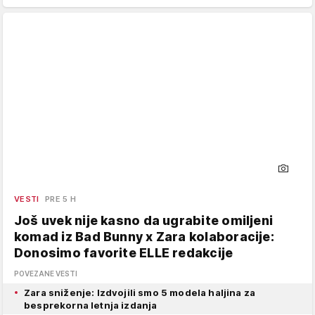
VESTI
PRE 5 H
Još uvek nije kasno da ugrabite omiljeni
komad iz Bad Bunny x Zara kolaboracije:
Donosimo favorite ELLE redakcije
POVEZANE VESTI
Zara sniženje: Izdvojili smo 5 modela haljina za
besprekorna letnja izdanja