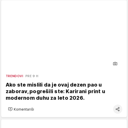
TRENDOVI
PRE 9 H
Ako ste mislili da je ovaj dezen pao u
zaborav, pogrešili ste: Karirani print u
modernom duhu za leto 2026.
Komentariši