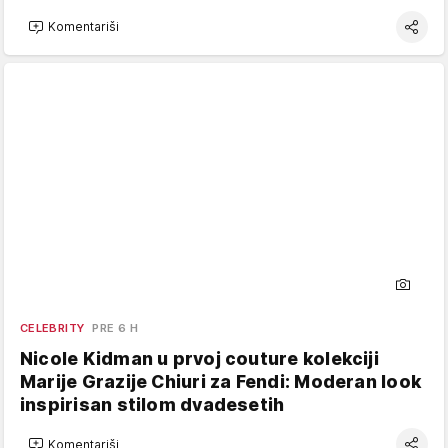
Komentariši
CELEBRITY
PRE 6 H
Nicole Kidman u prvoj couture kolekciji
Marije Grazije Chiuri za Fendi: Moderan look
inspirisan stilom dvadesetih
Komentariši