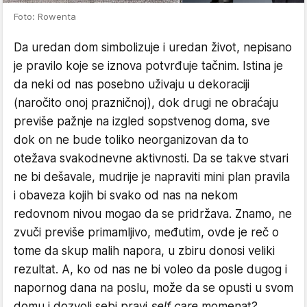
Foto: Rowenta
Da uredan dom simbolizuje i uredan život, nepisano
je pravilo koje se iznova potvrđuje tačnim. Istina je
da neki od nas posebno uživaju u dekoraciji
(naročito onoj prazničnoj), dok drugi ne obraćaju
previše pažnje na izgled sopstvenog doma, sve
dok on ne bude toliko neorganizovan da to
otežava svakodnevne aktivnosti. Da se takve stvari
ne bi dešavale, mudrije je napraviti mini plan pravila
i obaveza kojih bi svako od nas na nekom
redovnom nivou mogao da se pridržava. Znamo, ne
zvuči previše primamljivo, međutim, ovde je reč o
tome da skup malih napora, u zbiru donosi veliki
rezultat. A, ko od nas ne bi voleo da posle dugog i
napornog dana na poslu, može da se opusti u svom
domu i dozvoli sebi pravi
self care
momenat?