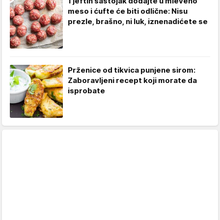
1 jeftin sastojak dodajte u mleveno
meso i ćufte će biti odlične: Nisu
prezle, brašno, ni luk, iznenadićete se
Prženice od tikvica punjene sirom:
Zaboravljeni recept koji morate da
isprobate