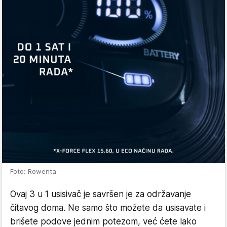
Foto: Rowenta
Ovaj 3 u 1 usisivač je savršen je za održavanje
čitavog doma. Ne samo što možete da usisavate i
brišete podove jednim potezom, već ćete lako