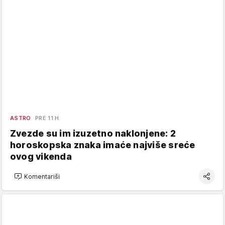
ASTRO
PRE 11 H
Zvezde su im izuzetno naklonjene: 2
horoskopska znaka imaće najviše sreće
ovog vikenda
Komentariši