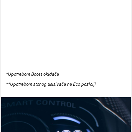
*Upotrebom Boost okidača
**Upotrebom stonog usisivača na Eco poziciji