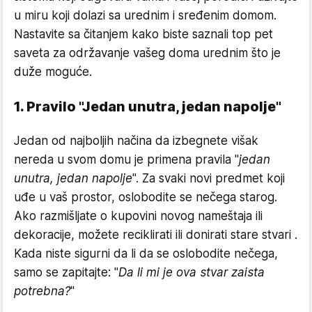
u miru koji dolazi sa urednim i sređenim domom.
Nastavite sa čitanjem kako biste saznali top pet
saveta za održavanje vašeg doma urednim što je
duže moguće.
1. Pravilo "Jedan unutra, jedan napolje"
Jedan od najboljih načina da izbegnete višak
nereda u svom domu je primena pravila "
jedan
unutra, jedan napolje
". Za svaki novi predmet koji
uđe u vaš prostor, oslobodite se nečega starog.
Ako razmišljate o kupovini novog nameštaja ili
dekoracije, možete reciklirati ili donirati stare stvari .
Kada niste sigurni da li da se oslobodite nečega,
samo se zapitajte: "
Da li mi je ova stvar zaista
potrebna?
"