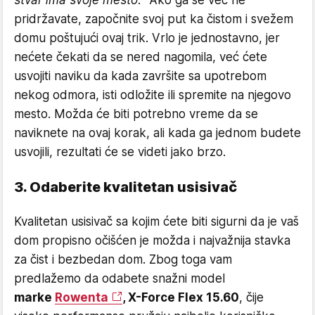
stvar ima svoje mesto.
" Ako ga se već ne
pridržavate, započnite svoj put ka čistom i svežem
domu poštujući ovaj trik. Vrlo je jednostavno, jer
nećete čekati da se nered nagomila, već ćete
usvojiti naviku da kada završite sa upotrebom
nekog odmora, isti odložite ili spremite na njegovo
mesto. Možda će biti potrebno vreme da se
naviknete na ovaj korak, ali kada ga jednom budete
usvojili, rezultati će se videti jako brzo.
3. Odaberite kvalitetan usisivač
Kvalitetan usisivač sa kojim ćete biti sigurni da je vaš
dom propisno očišćen je možda i najvažnija stavka
za čist i bezbedan dom. Zbog toga vam
predlažemo da odabete snažni model
marke
Rowenta
, X-Force Flex 15.60
, čije