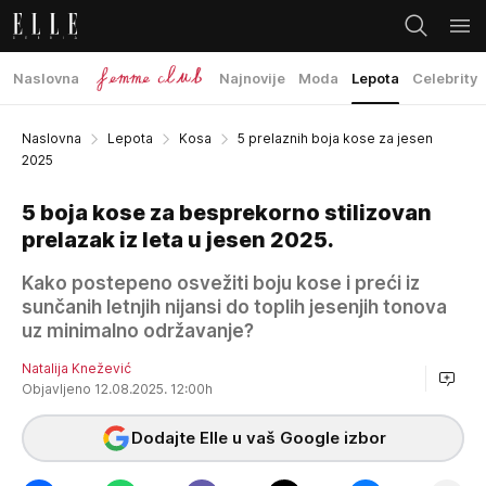
Naslovna
Najnovije
Moda
Lepota
Celebrity
Naslovna
Lepota
Kosa
5 prelaznih boja kose za jesen
2025
5 boja kose za besprekorno stilizovan
prelazak iz leta u jesen 2025.
Kako postepeno osvežiti boju kose i preći iz
sunčanih letnjih nijansi do toplih jesenjih tonova
uz minimalno održavanje?
Natalija Knežević
Objavljeno 12.08.2025. 12:00h
Dodajte Elle u vaš Google izbor