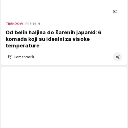
TRENDOVI
PRE 16 H
Od belih haljina do šarenih japanki: 6
komada koji su idealni za visoke
temperature
Komentariši