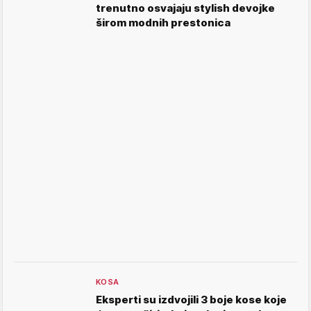
trenutno osvajaju stylish devojke
širom modnih prestonica
KOSA
Eksperti su izdvojili 3 boje kose koje