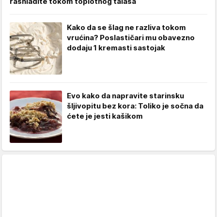
rashladite tokom toplotnog talasa
Kako da se šlag ne razliva tokom
vrućina? Poslastičari mu obavezno
dodaju 1 kremasti sastojak
Evo kako da napravite starinsku
šljivopitu bez kora: Toliko je sočna da
ćete je jesti kašikom