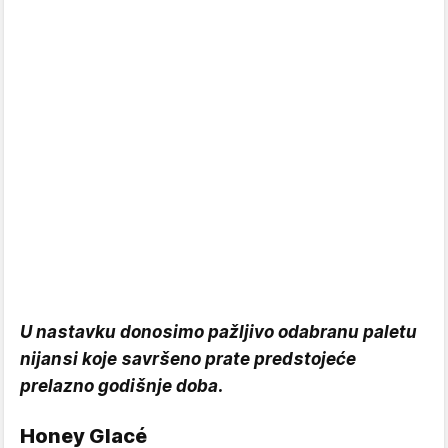
U nastavku donosimo pažljivo odabranu paletu
nijansi koje savršeno prate predstojeće
prelazno godišnje doba.
Honey Glacé