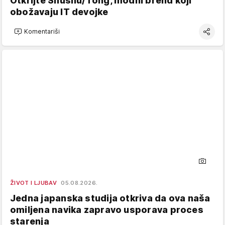
Otkrijte Shushu/Tong, modni brend koji
obožavaju IT devojke
Komentariši
ŽIVOT I LJUBAV
05.08.2026.
Jedna japanska studija otkriva da ova naša
omiljena navika zapravo usporava proces
starenja