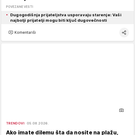
POVEZANE VESTI
Dugogodišnja prijateljstva usporavaju starenje: Vaši
najbolji prijatelji mogu biti ključ dugovečnosti
Komentariši
TRENDOVI
05.08.2026.
Ako imate dilemu šta da nosite na plažu,