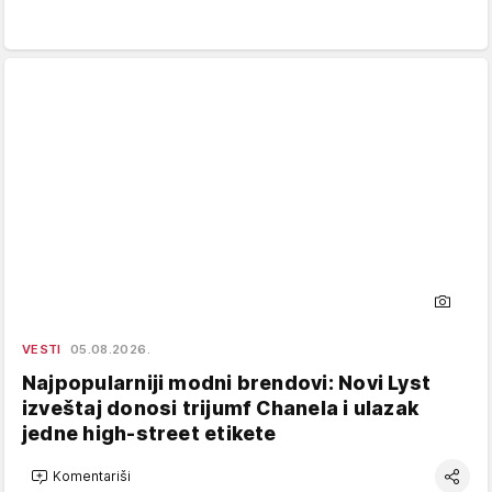
VESTI
05.08.2026.
Najpopularniji modni brendovi: Novi Lyst
izveštaj donosi trijumf Chanela i ulazak
jedne high-street etikete
Komentariši