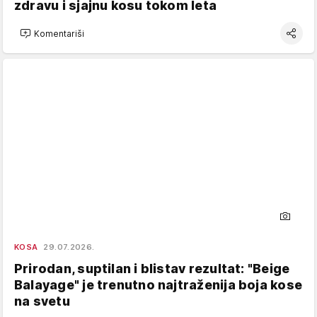
zdravu i sjajnu kosu tokom leta
Komentariši
KOSA
29.07.2026.
Prirodan, suptilan i blistav rezultat: "Beige
Balayage" je trenutno najtraženija boja kose
na svetu