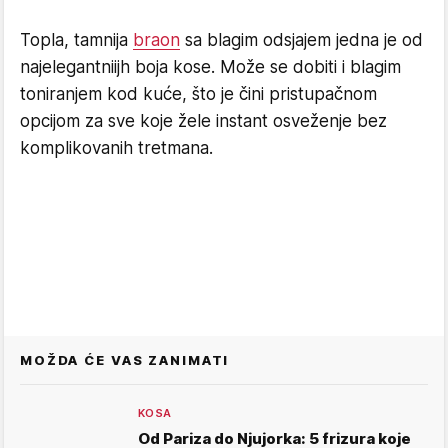
Topla, tamnija
braon
sa blagim odsjajem jedna je od
najelegantniijh boja kose. Može se dobiti i blagim
toniranjem kod kuće, što je čini pristupačnom
opcijom za sve koje žele instant osveženje bez
komplikovanih tretmana.
MOŽDA ĆE VAS ZANIMATI
KOSA
Od Pariza do Njujorka: 5 frizura koje