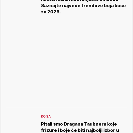
Saznajte najveće trendove boja kose
za 2025.
KOSA
Pitali smo Dragana Taubnera koje
frizure i boje će biti najbolji izbor u