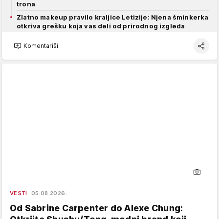
trona
Zlatno makeup pravilo kraljice Letizije: Njena šminkerka
otkriva grešku koja vas deli od prirodnog izgleda
Komentariši
VESTI
05.08.2026.
Od Sabrine Carpenter do Alexe Chung: