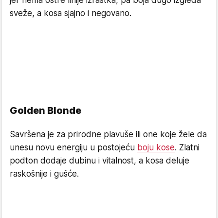
jer nema oštre linije izrastka, pa boja dugo izgleda
sveže, a kosa sjajno i negovano.
Golden Blonde
Savršena je za prirodne plavuše ili one koje žele da
unesu novu energiju u postojeću
boju kose
. Zlatni
podton dodaje dubinu i vitalnost, a kosa deluje
raskošnije i gušće.