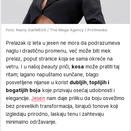
Foto: Nasty Gal/MEGA / The Mega Agency / Profimedia
Prelazak iz leta u jesen ne mora da podrazumeva
naglu i drastičnu promenu, već može biti mek
prelaz, poput stranice koja se sama okreće na
vetru. I u našoj
beauty
priči,
kosa
može pratiti taj
ritam; lagano napuštamo sunčane, blago
posvetljene nijanse u korist
dubljih, toplijih i
bogatijih boja
koje prizivaju osećaj udobnosti i
elegancije.
Jesen
nam daje priliku da boju osvežimo
bez prevelikih transformacija, birajući tonove koji
izgledaju prirodno, laskaju tenu i zahtevaju
minimalno održavanje.