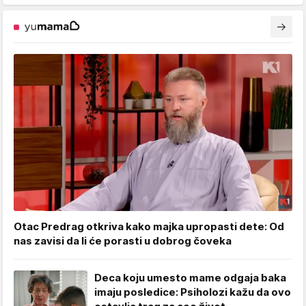
Otac Predrag otkriva kako majka upropasti dete: Od
nas zavisi da li će porasti u dobrog čoveka
Deca koju umesto mame odgaja baka
imaju posledice: Psiholozi kažu da ovo