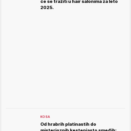
će se tražiti u hair salonima za leto
2025.
KOSA
Od hrabrih platinastih do
misterioznih kestenjasto smeđih: