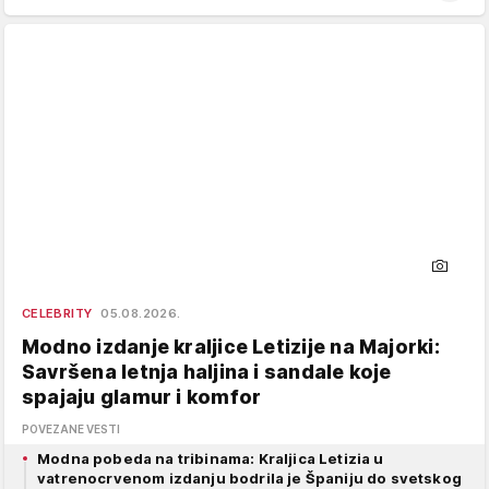
CELEBRITY
05.08.2026.
Modno izdanje kraljice Letizije na Majorki:
Savršena letnja haljina i sandale koje
spajaju glamur i komfor
POVEZANE VESTI
Modna pobeda na tribinama: Kraljica Letizia u
vatrenocrvenom izdanju bodrila je Španiju do svetskog