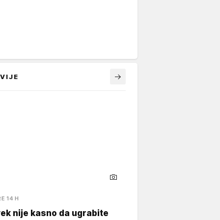
VIJE
RE 14 H
ek nije kasno da ugrabite