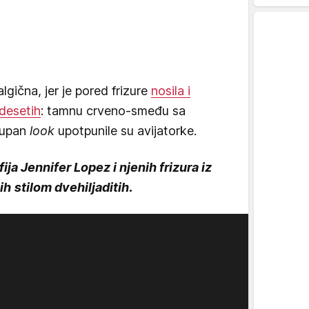
algična, jer je pored frizure
nosila i
edesetih
: tamnu crveno-smeđu sa
kupan
look
upotpunile su avijatorke.
ija Jennifer Lopez i njenih frizura iz
ih stilom dvehiljaditih.