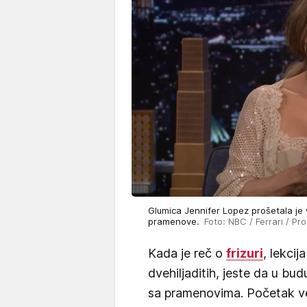
Glumica Jennifer Lopez prošetala je
pramenove.
Foto: NBC / Ferrari / Pr
Kada je reč o
frizuri
, lekci
dvehiljaditih, jeste da u bu
sa pramenovima. Početak ve