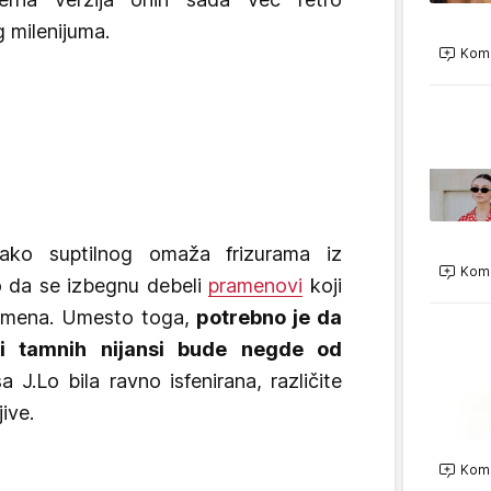
 milenijuma.
Kome
vako suptilnog omaža frizurama iz
Kome
to da se izbegnu debeli
pramenovi
koji
 temena. Umesto toga,
potrebno je da
h i tamnih nijansi bude negde od
J.Lo bila ravno isfenirana, različite
ive.
Kome