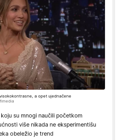
 visokokontrasne, a opet ujednačene
ofimedia
ja koju su mnogi naučili početkom
dućnosti više nikada ne eksperimentišu
ka obeležio je trend