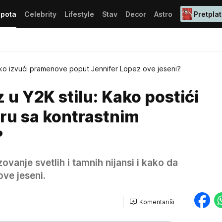
epota
Celebrity
Lifestyle
Stav
Decor
Astro
Pretplat
ko izvući pramenove poput Jennifer Lopez ove jeseni?
 u Y2K stilu: Kako postići
ru sa kontrastnim
?
zovanje svetlih i tamnih nijansi i kako da
ove jeseni.
Komentariši