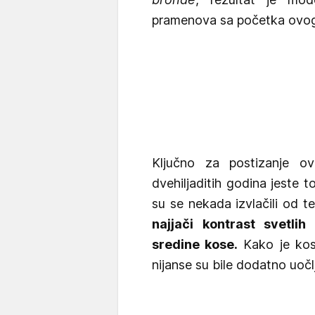
pramenova sa početka ovog
Ključno za postizanje o
dvehiljaditih godina jeste 
su se nekada izvlačili od
najjači kontrast svetli
sredine kose.
Kako je kosa 
nijanse su bile dodatno uočlj