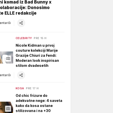
ni komad iz Bad Bunny x
kolaboracije: Donosimo
te ELLE redakcije
ntariši
CELEBRITY
PRE 15 H
Nicole Kidman u prvoj
couture kolekciji Marije
Grazije Chiuri za Fendi:
Moderan look inspirisan
stilom dvadesetih
ntariši
KOSA
PRE 17 H
Od chic frizure do
adekvatne nege: 4 saveta
kako da kosa ostane
stilizovana i na +30