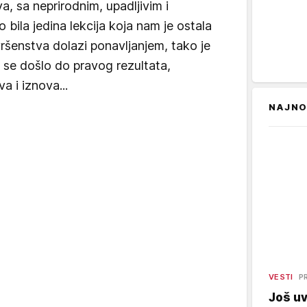
, sa neprirodnim, upadljivim i
 to bila jedina lekcija koja nam je ostala
ršenstva dolazi ponavljanjem, tako je
i se došlo do pravog rezultata,
 i iznova...
NAJNO
VESTI
P
Još uv