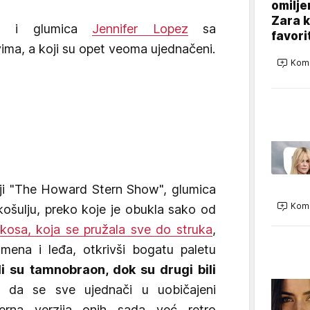
omilje
Zara 
la i glumica
Jennifer Lopez
sa
favori
ma, a koji su opet veoma ujednačeni.
Kome
iji "The Howard Stern Show", glumica
Kome
 košulju, preko koje je obukla sako od
kosa, koja se pružala sve do struka
,
mena i leđa, otkrivši bogatu paletu
i su tamnobraon, dok su drugi bili
da se sve ujednači u uobičajeni
erna verzija onih sada već retro