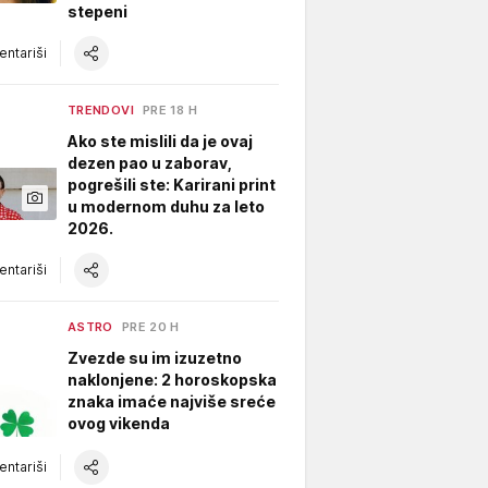
stepeni
ntariši
TRENDOVI
PRE 18 H
Ako ste mislili da je ovaj
dezen pao u zaborav,
pogrešili ste: Karirani print
u modernom duhu za leto
2026.
ntariši
ASTRO
PRE 20 H
Zvezde su im izuzetno
naklonjene: 2 horoskopska
znaka imaće najviše sreće
ovog vikenda
ntariši