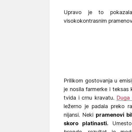
Upravo je to pokaza
visokokontrasnim pramenovi
Prilikom gostovanja u emis
je nosila farmerke i teksas
tvida i crnu kravatu.
Duga 
ležerno je padala preko ra
nijansi. Neki
pramenovi bil
skoro platinasti.
Umesto 
bronde
, rezultat je mod