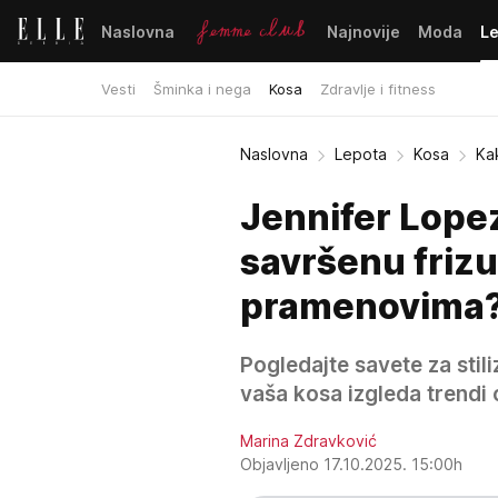
Naslovna
Najnovije
Moda
L
Vesti
Šminka i nega
Kosa
Zdravlje i fitness
Naslovna
Lepota
Kosa
Ka
Jennifer Lopez
savršenu frizu
pramenovima
Pogledajte savete za stili
vaša kosa izgleda trendi 
Marina Zdravković
Objavljeno 17.10.2025. 15:00h