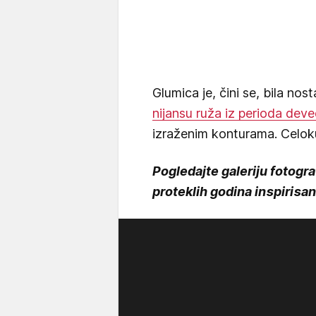
Glumica je, čini se, bila nost
nijansu ruža iz perioda dev
izraženim konturama. Celo
Pogledajte galeriju fotograf
proteklih godina inspirisan