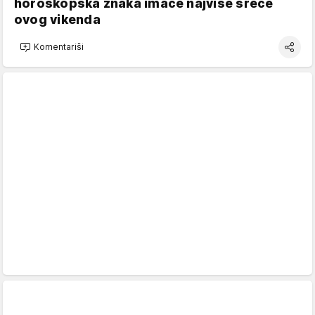
horoskopska znaka imaće najviše sreće
ovog vikenda
Komentariši