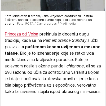
Kate Middleton u crnom, usko krojenom coatdressu i oštrim
šeširom, sakrila je složenu punđu koja je bila stilizovana sa
strane.
Foto: ROTA / Camerapress / Profimedia
Princeza od Velsa
prekinula je deceniju dugu
tradiciju, kada se na
Remembrance Sunday
službi
pojavila s
a puštenom kosom uvijenom u mekane
talase
. Bilo je to iznenađenje koje se retko viđa
među članovima kraljevske porodice. Kate je
uglavnom nosila složene punđe i
chignone
, ali se za
ovu sezonu odlučila za sofisticiranu varijantu kojom
je i dalje ispoštovala kraljevska pravila - jer je kosa
bila blago pričvršćena uz slepoočnice, verovatno
kako bi savršeno stajala ispod ukrasnog mini-šešira.