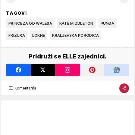
TAGOVI
PRINCEZA OD WALESA
KATE MIDDLETON
PUNĐA
FRIZURA
LOKNE
KRALJEVSKA PORODICA
Pridruži se ELLE zajednici.
Komentariši