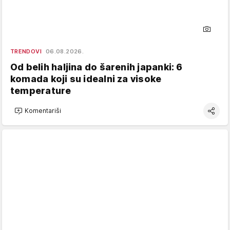
TRENDOVI
06.08.2026.
Od belih haljina do šarenih japanki: 6
komada koji su idealni za visoke
temperature
Komentariši