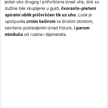
jedan oko drugog i pričvršćena iznad uha, dok su
dužine bile skupljene u gusti,
čvorasto-pleteni
spiralni oblik pričvršćen tik uz uho
.
Look
je
upotpunila
crnim šeširom
sa širokim obodom,
savršeno postavljenim iznad frizure,
i parom
minđuša
od rubina i dijamanata.