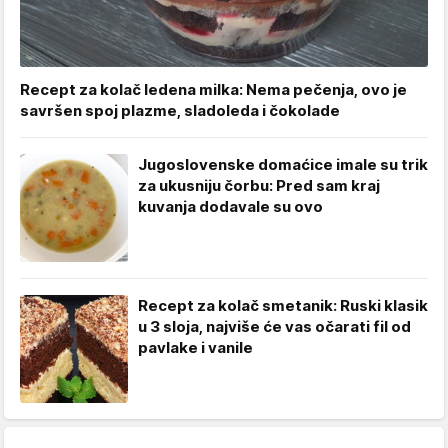
Recept za kolač ledena milka: Nema pečenja, ovo je
savršen spoj plazme, sladoleda i čokolade
Jugoslovenske domaćice imale su trik
za ukusniju čorbu: Pred sam kraj
kuvanja dodavale su ovo
Recept za kolač smetanik: Ruski klasik
u 3 sloja, najviše će vas očarati fil od
pavlake i vanile