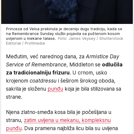
Princeza od Velsa prekinula je deceniju dugu tradiciju, kada se
na Remembrance Sunday službi pojavila sa puštenom kosom
uvijenom u mekane talase.
Foto: James Veysey / Shutterstock
Editorial / Profimedia
Međutim, već narednog dana, za
Armistice Day
Service of Remembrance
, Middleton se
odlučila
za tradicionalniju frizuru
. U crnom, usko
krojenom
coatdressu
i šeširom širokog oboda,
sakrila je složenu
punđu
koja je bila stilizovana sa
strane.
Njena zlatno-smeđa kosa bila je počešljana u
stranu,
zatim uvijena u mekanu, kompleksnu
punđu
. Dva pramena najbliža licu bila su uvijena