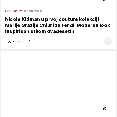
CELEBRITY
07.08.2026.
Nicole Kidman u prvoj couture kolekciji
Marije Grazije Chiuri za Fendi: Moderan look
inspirisan stilom dvadesetih
Komentariši