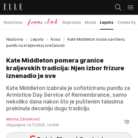
Naslovna
Najnovije
Moda
Lepota
Celebrity
Naslovna
Lepota
Kosa
Kate Middleton nosila savršenu
punđu na kraljevskoj svečanosti
Kate Middleton pomera granice
kraljevskih tradicija: Njen izbor frizure
iznenadio je sve
Kate Middleton izabrala je sofisticiranu punđu za
Armistice Day Service of Remembrance, samo
nekoliko dana nakon što je puštenim talasima
prekinula deceniju dugu tradiciju.
Marina Zdravković
Objavljeno 14.11.2025. 14:00h