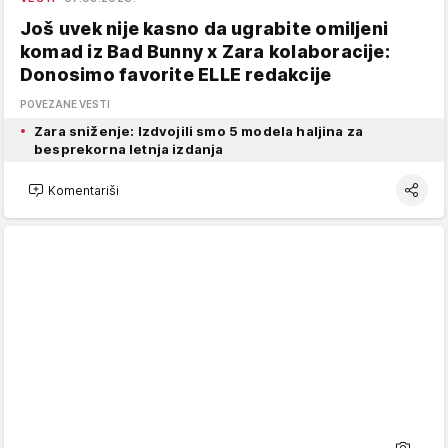
Još uvek nije kasno da ugrabite omiljeni
komad iz Bad Bunny x Zara kolaboracije:
Donosimo favorite ELLE redakcije
POVEZANE VESTI
Zara sniženje: Izdvojili smo 5 modela haljina za
besprekorna letnja izdanja
Komentariši