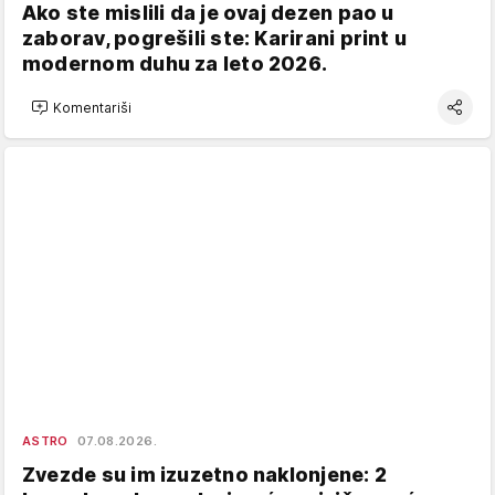
Ako ste mislili da je ovaj dezen pao u
zaborav, pogrešili ste: Karirani print u
modernom duhu za leto 2026.
Komentariši
ASTRO
07.08.2026.
Zvezde su im izuzetno naklonjene: 2