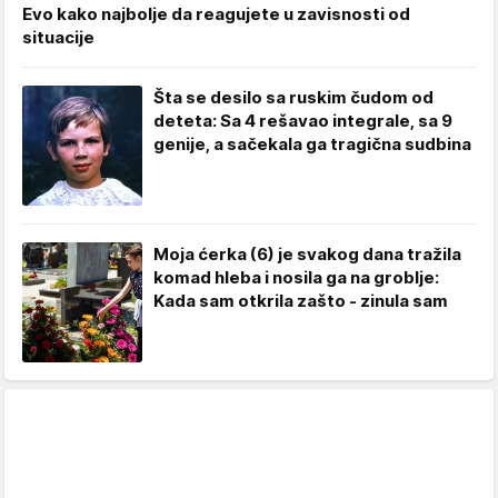
Evo kako najbolje da reagujete u zavisnosti od
situacije
Šta se desilo sa ruskim čudom od
deteta: Sa 4 rešavao integrale, sa 9
genije, a sačekala ga tragična sudbina
Moja ćerka (6) je svakog dana tražila
komad hleba i nosila ga na groblje:
Kada sam otkrila zašto - zinula sam