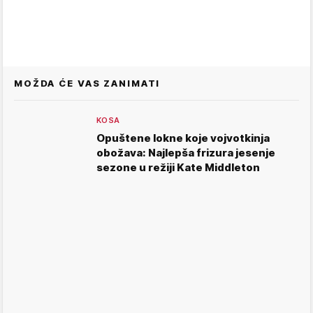
MOŽDA ĆE VAS ZANIMATI
KOSA
Opuštene lokne koje vojvotkinja
obožava: Najlepša frizura jesenje
sezone u režiji Kate Middleton