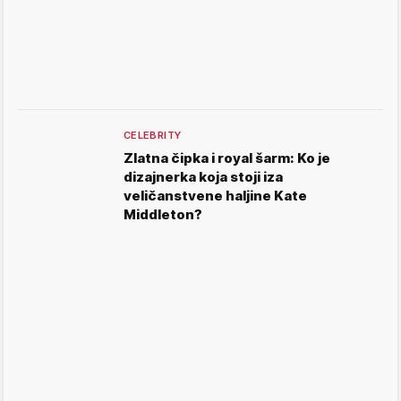
CELEBRITY
Zlatna čipka i royal šarm: Ko je
dizajnerka koja stoji iza
veličanstvene haljine Kate
Middleton?