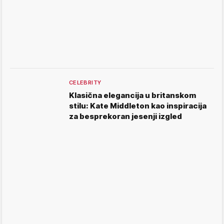
CELEBRITY
Klasična elegancija u britanskom
stilu: Kate Middleton kao inspiracija
za besprekoran jesenji izgled