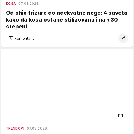
KOSA
07.08.2026.
Od chic frizure do adekvatne nege: 4 saveta
kako da kosa ostane stilizovana i na +30
stepeni
Komentariši
TRENDOVI
07.08.2026.