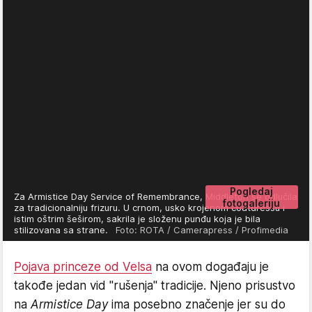
Pogledaj
Za Armistice Day Service of Remembrance, Middleton se odlučila
fotogaleriju
za tradicionalniju frizuru. U crnom, usko krojenom coatdressu i
istim oštrim šeširom, sakrila je složenu punđu koja je bila
stilizovana sa strane.
Foto: ROTA / Camerapress / Profimedia
Pojava princeze od Velsa
na ovom događaju je
takođe jedan vid "rušenja" tradicije. Njeno prisustvo
na
Armistice Day
ima posebno značenje jer su do