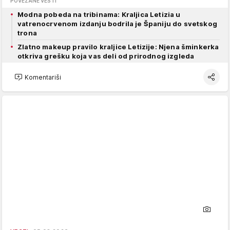
POVEZANE VESTI
Modna pobeda na tribinama: Kraljica Letizia u
vatrenocrvenom izdanju bodrila je Španiju do svetskog
trona
Zlatno makeup pravilo kraljice Letizije: Njena šminkerka
otkriva grešku koja vas deli od prirodnog izgleda
Komentariši