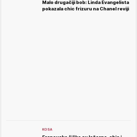
Malo drugačiji bob: Linda Evangelista
pokazala chic frizuru na Chanel reviji
KOSA