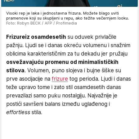
Visoki rep je laka i jednostavna frizura. Možete blago uviti
pramenove koji su skupljeni u repu, ako težite večernjem looku.
Foto: Robyn BECK / AFP / Profimedia
Frizure
iz osamdesetih
su oduvek privlačile
pažnju. Ljudi se i danas okreću volumenu i snažnim
oblicima karakterističnim za tu dekadu jer pružaju
osvežavajuću promenu od minimalističkih
stilova
. Volumen, puno slojeva i bujne šiške su
prve asocijacije na
frizure
tog perioda. Ljudi i danas
teže upravo tome i zato stil osamdesetih danas
prevazilazi samo puku nostalgiju. Najvažnije je
postići savršeni balans između uglađenog i
effortless
stila.