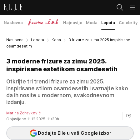
Naslovna
Najnovije
Moda
Lepota
Celebrity
Naslovna
Lepota
Kosa
3 frizure za zimu 2025 inspirisane
osamdesetim
3 moderne frizure za zimu 2025.
inspirisane estetikom osamdesetih
Otkrijte tri trendi frizure za zimu 2025.
inspirisane stilom osamdesetih i saznajte kako
da ih nosite u modernom, svakodnevnom
izdanju.
Marina Zdravković
Objavljeno 11.12.2025. 11:30h
Dodajte Elle u vaš Google izbor