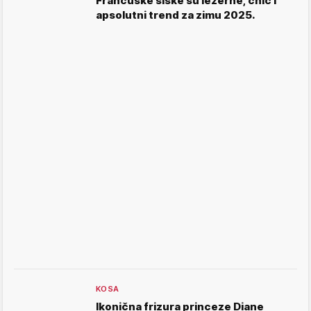
Francuske šiške su ležerne, chic i
apsolutni trend za zimu 2025.
KOSA
Ikonična frizura princeze Diane