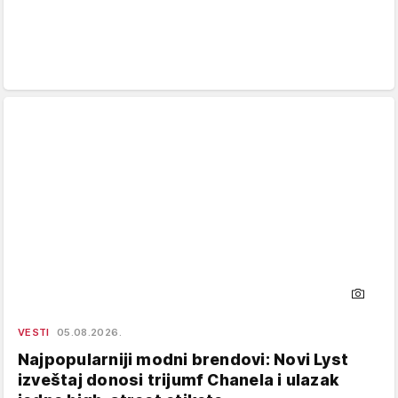
VESTI
05.08.2026.
Najpopularniji modni brendovi: Novi Lyst
izveštaj donosi trijumf Chanela i ulazak