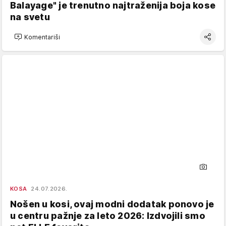
Balayage" je trenutno najtraženija boja kose
na svetu
Komentariši
KOSA
24.07.2026.
Nošen u kosi, ovaj modni dodatak ponovo je
u centru pažnje za leto 2026: Izdvojili smo