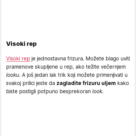
Visoki rep
Visoki rep
je jednostavna frizura. Možete blago uviti
pramenove skupljene u rep, ako težite večernjem
looku
. A još jedan lak trik koji možete primenjivati u
svakoj prilici jeste da
zagladite frizuru uljem
kako
biste postigli potpuno besprekoran
look
.