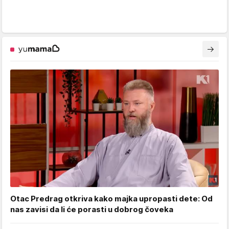
Otac Predrag otkriva kako majka upropasti dete: Od
nas zavisi da li će porasti u dobrog čoveka