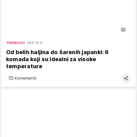
TRENDOVI
PRE 15 H
Od belih haljina do šarenih japanki: 6
komada koji su idealni za visoke
temperature
Komentariši