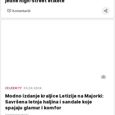
jedne high-street etikete
Komentariši
CELEBRITY
05.08.2026.
Modno izdanje kraljice Letizije na Majorki:
Savršena letnja haljina i sandale koje
spajaju glamur i komfor