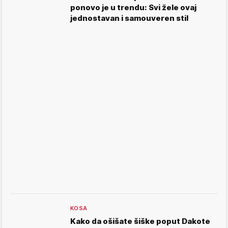
ponovo je u trendu: Svi žele ovaj
jednostavan i samouveren stil
KOSA
Kako da ošišate šiške poput Dakote