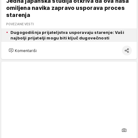
Jedna japanska studija otkriva da ova naša
omiljena navika zapravo usporava proces
starenja
POVEZANE VESTI
Dugogodišnja prijateljstva usporavaju starenje: Vaši
najbolji prijatelji mogu biti ključ dugovečnosti
Komentariši