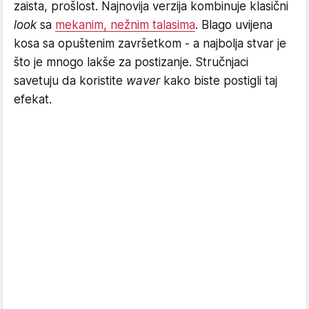
zaista, prošlost. Najnovija verzija kombinuje klasični
look
sa
mekanim, nežnim talasima
. Blago uvijena
kosa sa opuštenim završetkom - a najbolja stvar je
što je mnogo lakše za postizanje. Stručnjaci
savetuju da koristite
waver
kako biste postigli taj
efekat.