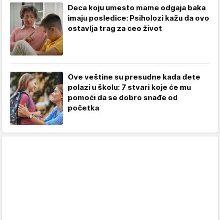
Deca koju umesto mame odgaja baka
imaju posledice: Psiholozi kažu da ovo
ostavlja trag za ceo život
Ove veštine su presudne kada dete
polazi u školu: 7 stvari koje će mu
pomoći da se dobro snađe od
početka