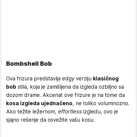
Bombshell Bob
Ova frizura predstavlja
edgy
verziju
klasičnog
bob
stila, koja je zamišljena da izgleda ozbiljno sa
dozom drame. Akcenat ove frizure je na tome da
kosa izgleda ujednačeno
, ne toliko voluminozno.
Ako težite ležernom,
effortless
izgledu, ovo je
sjajno rešenje da osvežite vašu kosu.