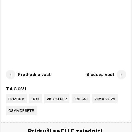
Prethodna vest
Sledeća vest
TAGOVI
FRIZURA
BOB
VISOKI REP
TALASI
ZIMA 2025
OSAMDESETE
Pridruži se ELLE zajednici.