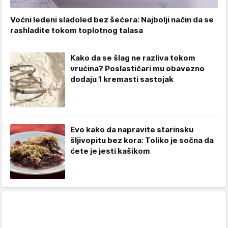
Voćni ledeni sladoled bez šećera: Najbolji način da se
rashladite tokom toplotnog talasa
Kako da se šlag ne razliva tokom
vrućina? Poslastičari mu obavezno
dodaju 1 kremasti sastojak
Evo kako da napravite starinsku
šljivopitu bez kora: Toliko je sočna da
ćete je jesti kašikom