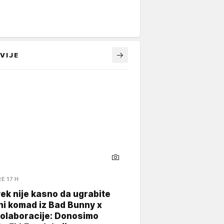
VIJE
RE 17 H
ek nije kasno da ugrabite
ni komad iz Bad Bunny x
kolaboracije: Donosimo