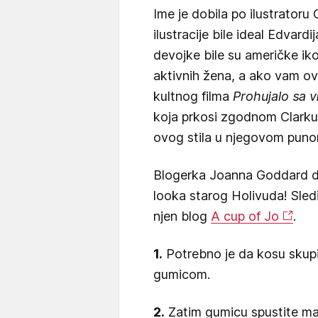
Ime je dobila po ilustratoru
ilustracije bile ideal Edva
devojke bile su američke iko
aktivnih žena, a ako vam ov
kultnog filma
Prohujalo sa 
koja prkosi zgodnom Clarku
ovog stila u njegovom punom
Blogerka Joanna Goddard d
looka starog Holivuda! Sledi
njen blog
A cup of Jo
.
1.
Potrebno je da kosu skupit
gumicom.
2.
Zatim gumicu spustite mal