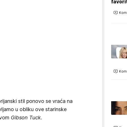
favori
Kome
Kome
ijanski stil ponovo se vraća na
ljamo u obliku ove starinske
zivom
Gibson Tuck
.