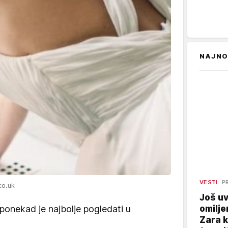
NAJNO
VESTI
P
co.uk
Još uv
omilje
ponekad je najbolje pogledati u
Zara 