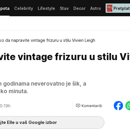
epota
Celebrity
Lifestyle
Stav
Decor
Astro
Pretplat
o da napravite vintage frizuru u stilu Vivien Leigh
ite vintage frizuru u stilu V
im godinama neverovatno je šik, a
iko minuta.
0:19h
Komentariši
te Elle u vaš Google izbor