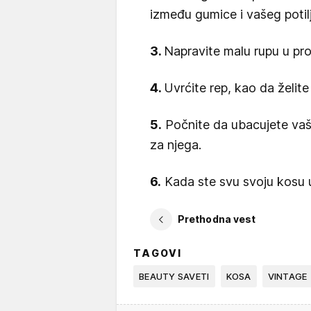
između gumice i vašeg potil
3.
Napravite malu rupu u pros
4.
Uvrćite rep, kao da želite
5.
Počnite da ubacujete vaš u
za njega.
6.
Kada ste svu svoju kosu uš
Prethodna vest
TAGOVI
BEAUTY SAVETI
KOSA
VINTAGE