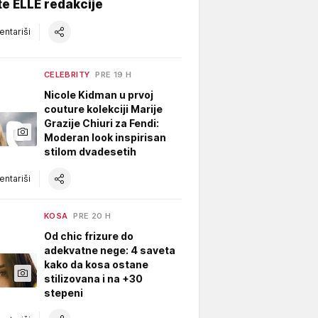
te ELLE redakcije
ntariši
CELEBRITY
PRE 19 H
Nicole Kidman u prvoj
couture kolekciji Marije
Grazije Chiuri za Fendi:
Moderan look inspirisan
stilom dvadesetih
ntariši
KOSA
PRE 20 H
Od chic frizure do
adekvatne nege: 4 saveta
kako da kosa ostane
stilizovana i na +30
stepeni