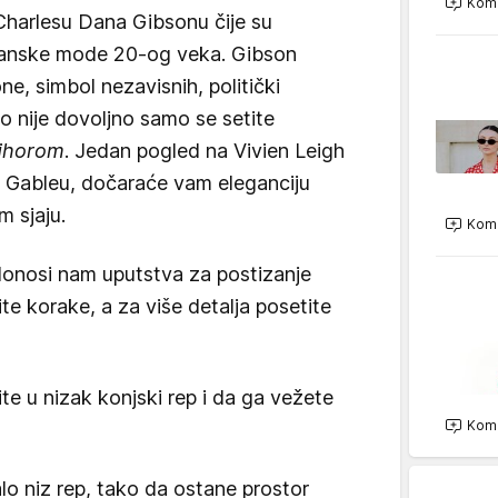
Kome
 Charlesu Dana Gibsonu čije su
rdijanske mode 20-og veka. Gibson
ne, simbol nezavisnih, politički
o nije dovoljno samo se setite
vihorom
. Jedan pogled na Vivien Leigh
 Gableu, dočaraće vam eleganciju
 sjaju.
Kome
onosi nam uputstva za postizanje
te korake, a za više detalja posetite
e u nizak konjski rep i da ga vežete
Kome
o niz rep, tako da ostane prostor