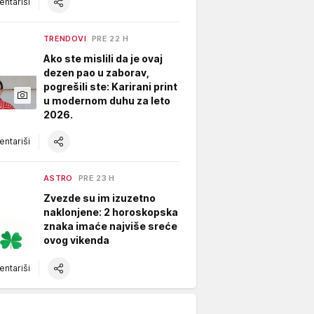
ntariši
TRENDOVI
PRE 22 H
Ako ste mislili da je ovaj
dezen pao u zaborav,
pogrešili ste: Karirani print
u modernom duhu za leto
2026.
ntariši
ASTRO
PRE 23 H
Zvezde su im izuzetno
naklonjene: 2 horoskopska
znaka imaće najviše sreće
ovog vikenda
ntariši