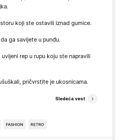
jka.
toru koji ste ostavili iznad gumice.
 da ga savijete u punđu.
vijeni rep u rupu koju ste napravili
uškali, pričvrstite je ukosnicama.
Sledeća vest
FASHION
RETRO