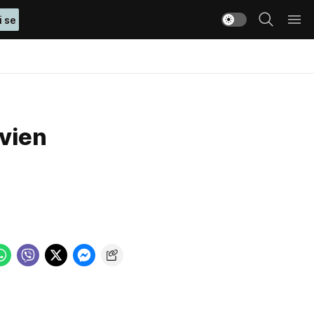
i se
ivien