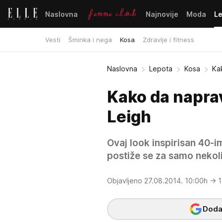
Naslovna
Najnovije
Moda
L
Vesti
Šminka i nega
Kosa
Zdravlje i fitness
Naslovna
Lepota
Kosa
Kak
Kako da naprav
Leigh
Ovaj look inspirisan 40-
postiže se za samo nekol
Objavljeno 27.08.2014. 10:00h
→ 1
Dodaj