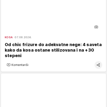
KOSA
07.08.2026.
Od chic frizure do adekvatne nege: 4 saveta
kako da kosa ostane stilizovana i na +30
stepeni
Komentariši