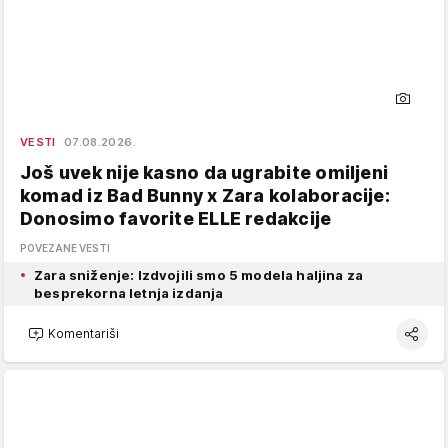
VESTI
07.08.2026.
Još uvek nije kasno da ugrabite omiljeni
komad iz Bad Bunny x Zara kolaboracije:
Donosimo favorite ELLE redakcije
POVEZANE VESTI
Zara sniženje: Izdvojili smo 5 modela haljina za
besprekorna letnja izdanja
Komentariši