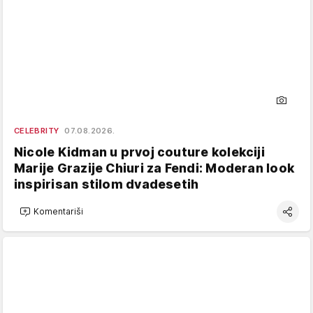
CELEBRITY
07.08.2026.
Nicole Kidman u prvoj couture kolekciji
Marije Grazije Chiuri za Fendi: Moderan look
inspirisan stilom dvadesetih
Komentariši