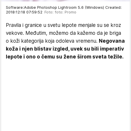
Software:Adobe Photoshop Lightroom 5.6 (Windows) Created:
2018:12:18 07:59:52
Foto: foto: Promo
Pravila i granice u svetu lepote menjale su se kroz
vekove. Međutim, možemo da kažemo da je briga
o koži kategorija koja odoleva vremenu.
Negovana
koža i njen blistav izgled, uvek su bili imperativ
lepote i ono o čemu su žene širom sveta težile.