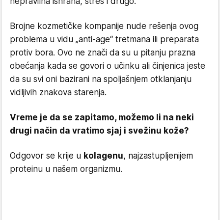
nepravilna ishrana, stres i drugo.
Brojne kozmetičke kompanije nude rešenja ovog
problema u vidu „anti-age“ tretmana ili preparata
protiv bora. Ovo ne znači da su u pitanju prazna
obećanja kada se govori o učinku ali činjenica jeste
da su svi oni bazirani na spoljašnjem otklanjanju
vidljivih znakova starenja.
Vreme je da se zapitamo, možemo li na neki
drugi način da vratimo sjaj i svežinu kože?
Odgovor se krije u
kolagenu
, najzastupljenijem
proteinu u našem organizmu.