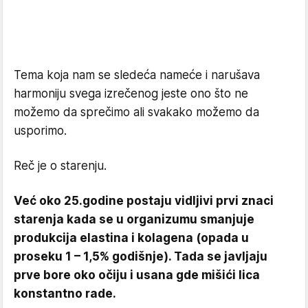
Tema koja nam se sledeća nameće i narušava
harmoniju svega izrečenog jeste ono što ne
možemo da sprečimo ali svakako možemo da
usporimo.
Reč je o starenju.
Već oko 25.godine postaju vidljivi prvi znaci
starenja kada se u organizumu smanjuje
produkcija elastina i kolagena (opada u
proseku 1 – 1,5% godišnje). Tada se javljaju
prve bore oko očiju i usana gde mišići lica
konstantno rade.