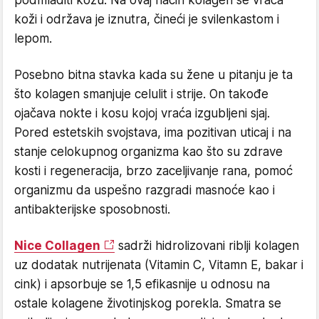
koži i održava je iznutra, čineći je svilenkastom i
lepom.
Posebno bitna stavka kada su žene u pitanju je ta
što kolagen smanjuje celulit i strije. On takođe
ojačava nokte i kosu kojoj vraća izgubljeni sjaj.
Pored estetskih svojstava, ima pozitivan uticaj i na
stanje celokupnog organizma kao što su zdrave
kosti i regeneracija, brzo zaceljivanje rana, pomoć
organizmu da uspešno razgradi masnoće kao i
antibakterijske sposobnosti.
Nice Collagen
sadrži hidrolizovani riblji kolagen
uz dodatak nutrijenata (Vitamin C, Vitamn E, bakar i
cink) i apsorbuje se 1,5 efikasnije u odnosu na
ostale kolagene životinjskog porekla. Smatra se