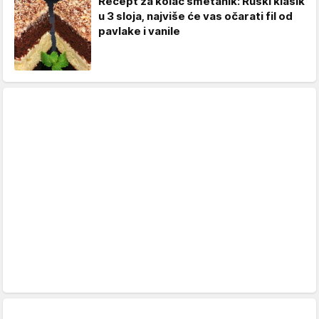
Recept za kolač smetanik: Ruski klasik
u 3 sloja, najviše će vas očarati fil od
pavlake i vanile