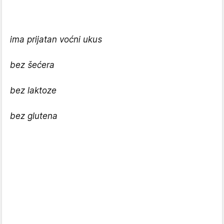
ima prijatan voćni ukus
bez šećera
bez laktoze
bez glutena