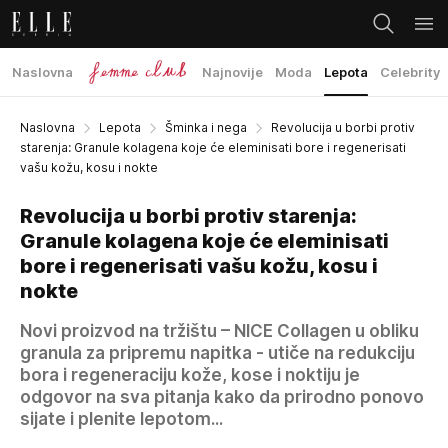
Naslovna
Najnovije
Moda
Lepota
Celebrity
Naslovna
Lepota
Šminka i nega
Revolucija u borbi protiv
starenja: Granule kolagena koje će eleminisati bore i regenerisati
vašu kožu, kosu i nokte
Revolucija u borbi protiv starenja:
Granule kolagena koje će eleminisati
bore i regenerisati vašu kožu, kosu i
nokte
Novi proizvod na tržištu – NICE Collagen u obliku
granula za pripremu napitka - utiče na redukciju
bora i regeneraciju kože, kose i noktiju je
odgovor na sva pitanja kako da prirodno ponovo
sijate i plenite lepotom...