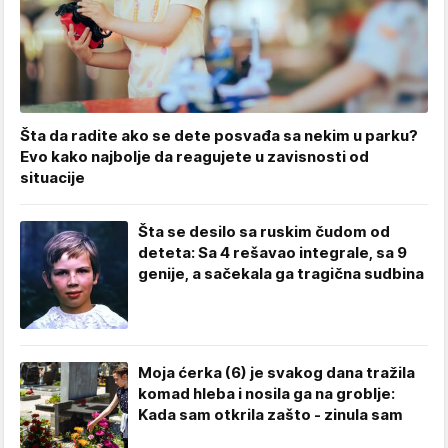
Šta da radite ako se dete posvađa sa nekim u parku?
Evo kako najbolje da reagujete u zavisnosti od
situacije
Šta se desilo sa ruskim čudom od
deteta: Sa 4 rešavao integrale, sa 9
genije, a sačekala ga tragična sudbina
Moja ćerka (6) je svakog dana tražila
komad hleba i nosila ga na groblje:
Kada sam otkrila zašto - zinula sam