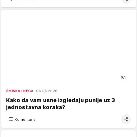
ŠMINKA I NEGA
06.08.2026.
Kako da vam usne izgledaju punije uz 3
jednostavna koraka?
Komentariši