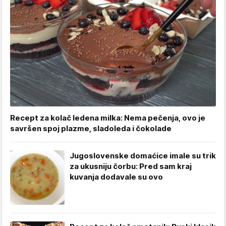
Recept za kolač ledena milka: Nema pečenja, ovo je
savršen spoj plazme, sladoleda i čokolade
Jugoslovenske domaćice imale su trik
za ukusniju čorbu: Pred sam kraj
kuvanja dodavale su ovo