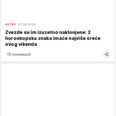
ASTRO
07.08.2026.
Zvezde su im izuzetno naklonjene: 2
horoskopska znaka imaće najviše sreće
ovog vikenda
Komentariši