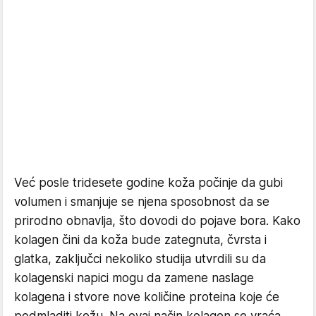
Već posle tridesete godine koža počinje da gubi
volumen i smanjuje se njena sposobnost da se
prirodno obnavlja, što dovodi do pojave bora. Kako
kolagen čini da koža bude zategnuta, čvrsta i
glatka, zaključci nekoliko studija utvrdili su da
kolagenski napici mogu da zamene naslage
kolagena i stvore nove količine proteina koje će
podmladiti kožu. Na ovaj način kolagen se vraća