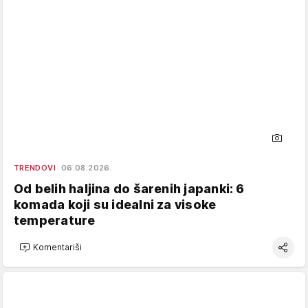
TRENDOVI
06.08.2026.
Od belih haljina do šarenih japanki: 6
komada koji su idealni za visoke
temperature
Komentariši