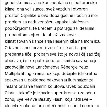
genetske mešavine kontinentalne i mediteranske
klime, ona voli sunce, svež vazduh i otvoren
prostor. Otprilike u ovo doba godine i počinju moji
problemi sa naduvenošću kapaka i otečenim
podočnjacima, te krećem u potragu za idealnim
preparatom koji će da ublaži znakove
klimatizovanih kancelarija i jesenjih kiša na mom licu.
Odavno sam u crvenoj zoni što se anti-aging
preparata tiče, probam sve što je novo i čiji sadržaj
obećava, i moje potrebe u tom smislu savršeno je
zadovoljila nova Lancômeova Rénergie Yeux
Multiple lifting krema, uz koju dobijate (diskretno
spakovan u poklopac pakovanja) iluminajzer za
instant brisanje tamnih kolutova. Uvek pouzdani
Clarins takođe je izbacio super kremicu za očnu
zonu, Eye Revive Beauty Flash, koja radi sve –
uklanja znake umora i otečenost, usput i neguje, a