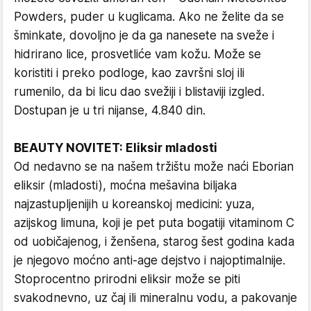
Powders, puder u kuglicama. Ako ne želite da se
šminkate, dovoljno je da ga nanesete na sveže i
hidrirano lice, prosvetliće vam kožu. Može se
koristiti i preko podloge, kao završni sloj ili
rumenilo, da bi licu dao svežiji i blistaviji izgled.
Dostupan je u tri nijanse, 4.840 din.
BEAUTY NOVITET: Eliksir mladosti
Od nedavno se na našem tržištu može naći Eborian
eliksir (mladosti), moćna mešavina biljaka
najzastupljenijih u koreanskoj medicini: yuza,
azijskog limuna, koji je pet puta bogatiji vitaminom C
od uobičajenog, i ženšena, starog šest godina kada
je njegovo moćno anti-age dejstvo i najoptimalnije.
Stoprocentno prirodni eliksir može se piti
svakodnevno, uz čaj ili mineralnu vodu, a pakovanje