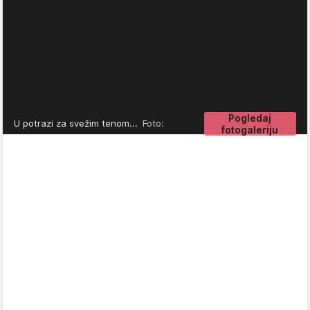
Pogledaj
U potrazi za svežim tenom...
Foto:
fotogaleriju