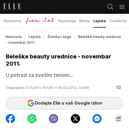
Naslovna
Najnovije
Moda
Lepota
Celebrity
Naslovna
Lepota
Šminka i nega
Beleške beauty urednice
- novembar 2011.
Beleške beauty urednice - novembar
2011.
U potrazi za svežim tenom...
Objavljeno 21.11.2011. 15:13h
→ 05.03.2012. 14:18h
Dodajte Elle u vaš Google izbor