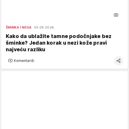
ŠMINKA I NEGA
03.08.2026.
Kako da ublažite tamne podočnjake bez
šminke? Jedan korak u nezi kože pravi
najveću razliku
Komentariši