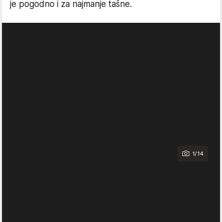
je pogodno i za najmanje tašne.
1/14