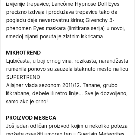
izvijenije trepavice; Lancôme Hypnose Doll Eyes
precizno izdvaja i produžava trepavice tako da
pogledu daje neverovatnu širinu; Givenchy 3-
phenomen Eyes maskara (limitirana serija) u novoj,
smeđoj nijansi posuta je zlatnim iskricama
MIKROTREND
Ljubičasta, u boji crnog vina, rozikasta, narandžasta
rumenila ponovo su zauzela istaknuto mesto na licu
SUPERTREND
Ajlajner vlada sezonom 2011/12. Tanane, grubo
iškrabane, debele ili retro linije… Sve je dozvoljeno,
samo ako je crno!
PROIZVOD MESECA
Još jedan odličan proizvod kojim u nekoliko poteza
možete osvežiti umoran ten – Guerlain Meteorites