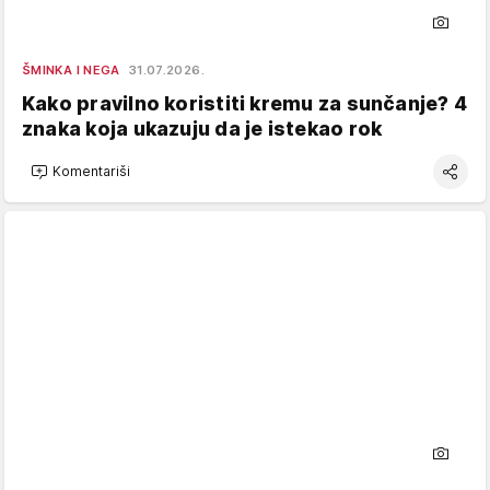
ŠMINKA I NEGA
31.07.2026.
Kako pravilno koristiti kremu za sunčanje? 4
znaka koja ukazuju da je istekao rok
Komentariši