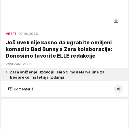
VESTI
07.08.2026.
Još uvek nije kasno da ugrabite omiljeni
komad iz Bad Bunny x Zara kolaboracije:
Donosimo favorite ELLE redakcije
POVEZANE VESTI
Zara sniženje: Izdvojili smo 5 modela haljina za
besprekorna letnja izdanja
Komentariši