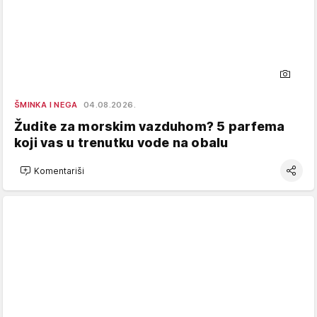
ŠMINKA I NEGA
04.08.2026.
Žudite za morskim vazduhom? 5 parfema
koji vas u trenutku vode na obalu
Komentariši