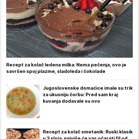
Recept za kolač ledena milka: Nema pečenja, ovo je
savršen spoj plazme, sladoleda i čokolade
Jugoslovenske domaćice imale su trik
za ukusniju čorbu: Pred sam kraj
kuvanja dodavale su ovo
Recept za kolač smetanik: Ruski klasik
u 3 sloja, najviše će vas očarati fil od