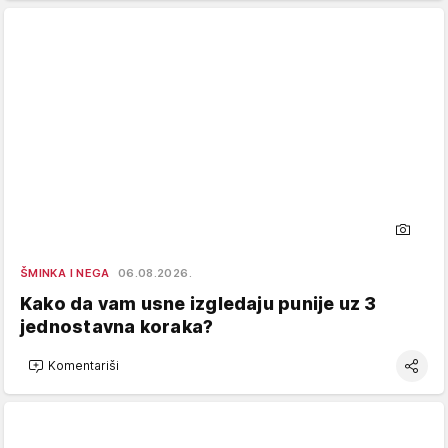
ŠMINKA I NEGA
06.08.2026.
Kako da vam usne izgledaju punije uz 3
jednostavna koraka?
Komentariši