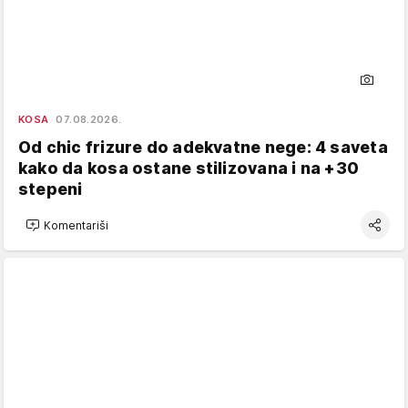
KOSA
07.08.2026.
Od chic frizure do adekvatne nege: 4 saveta
kako da kosa ostane stilizovana i na +30
stepeni
Komentariši