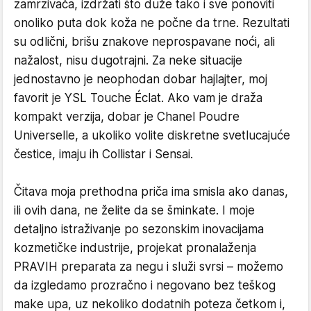
zamrzivača, izdržati što duže tako i sve ponoviti
onoliko puta dok koža ne počne da trne. Rezultati
su odlični, brišu znakove neprospavane noći, ali
nažalost, nisu dugotrajni. Za neke situacije
jednostavno je neophodan dobar hajlajter, moj
favorit je YSL Touche Éclat. Ako vam je draža
kompakt verzija, dobar je Chanel Poudre
Universelle, a ukoliko volite diskretne svetlucajuće
čestice, imaju ih Collistar i Sensai.
Čitava moja prethodna priča ima smisla ako danas,
ili ovih dana, ne želite da se šminkate. I moje
detaljno istraživanje po sezonskim inovacijama
kozmetičke industrije, projekat pronalaženja
PRAVIH preparata za negu i služi svrsi – možemo
da izgledamo prozračno i negovano bez teškog
make upa, uz nekoliko dodatnih poteza četkom i,