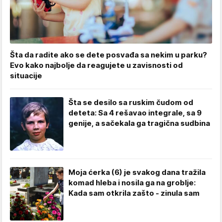
Šta da radite ako se dete posvađa sa nekim u parku?
Evo kako najbolje da reagujete u zavisnosti od
situacije
Šta se desilo sa ruskim čudom od
deteta: Sa 4 rešavao integrale, sa 9
genije, a sačekala ga tragična sudbina
Moja ćerka (6) je svakog dana tražila
komad hleba i nosila ga na groblje:
Kada sam otkrila zašto - zinula sam