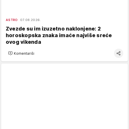
ASTRO
07.08.2026.
Zvezde su im izuzetno naklonjene: 2
horoskopska znaka imaće najviše sreće
ovog vikenda
Komentariši