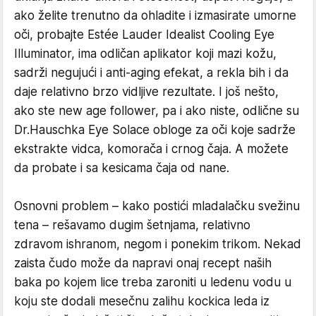
ako želite trenutno da ohladite i izmasirate umorne
oči, probajte Estée Lauder Idealist Cooling Eye
Illuminator, ima odličan aplikator koji mazi kožu,
sadrži negujući i anti-aging efekat, a rekla bih i da
daje relativno brzo vidljive rezultate. I još nešto,
ako ste new age follower, pa i ako niste, odlične su
Dr.Hauschka Eye Solace obloge za oči koje sadrže
ekstrakte vidca, komorača i crnog čaja. A možete
da probate i sa kesicama čaja od nane.
Osnovni problem – kako postići mladalačku svežinu
tena – rešavamo dugim šetnjama, relativno
zdravom ishranom, negom i ponekim trikom. Nekad
zaista čudo može da napravi onaj recept naših
baka po kojem lice treba zaroniti u ledenu vodu u
koju ste dodali mesečnu zalihu kockica leda iz