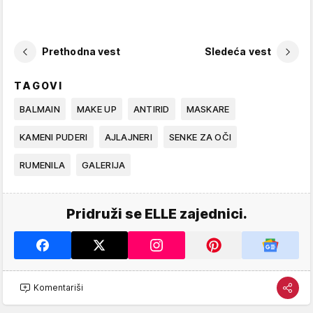
Prethodna vest
Sledeća vest
TAGOVI
BALMAIN
MAKE UP
ANTIRID
MASKARE
KAMENI PUDERI
AJLAJNERI
SENKE ZA OČI
RUMENILA
GALERIJA
Pridruži se ELLE zajednici.
Komentariši