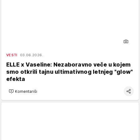
VESTI
03.06.2026.
ELLE x Vaseline: Nezaboravno veče u kojem
smo otkrili tajnu ultimativnog letnjeg "glow"
efekta
Komentariši