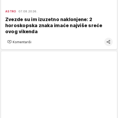
ASTRO
07.08.2026.
Zvezde su im izuzetno naklonjene: 2
horoskopska znaka imaće najviše sreće
ovog vikenda
Komentariši