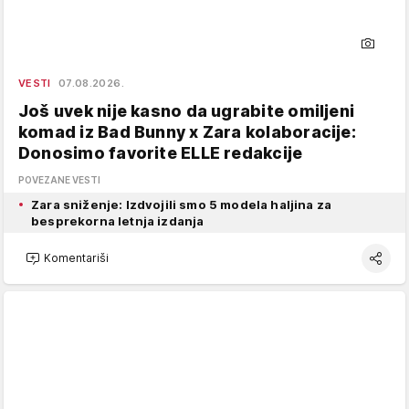
VESTI
07.08.2026.
Još uvek nije kasno da ugrabite omiljeni
komad iz Bad Bunny x Zara kolaboracije:
Donosimo favorite ELLE redakcije
POVEZANE VESTI
Zara sniženje: Izdvojili smo 5 modela haljina za
besprekorna letnja izdanja
Komentariši