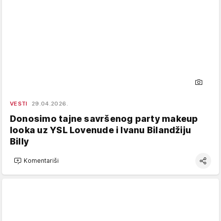
VESTI
29.04.2026.
Donosimo tajne savršenog party makeup
looka uz YSL Lovenude i Ivanu Bilandžiju
Billy
Komentariši