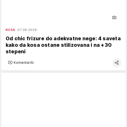
KOSA
07.08.2026.
Od chic frizure do adekvatne nege: 4 saveta
kako da kosa ostane stilizovana i na +30
stepeni
Komentariši