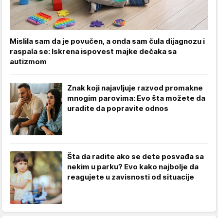
Mislila sam da je povučen, a onda sam čula dijagnozu i
raspala se: Iskrena ispovest majke dečaka sa
autizmom
Znak koji najavljuje razvod promakne
mnogim parovima: Evo šta možete da
uradite da popravite odnos
Šta da radite ako se dete posvađa sa
nekim u parku? Evo kako najbolje da
reagujete u zavisnosti od situacije