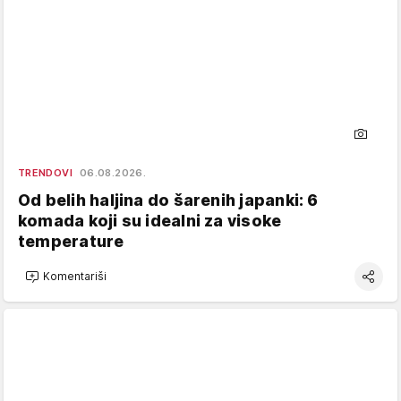
TRENDOVI
06.08.2026.
Od belih haljina do šarenih japanki: 6
komada koji su idealni za visoke
temperature
Komentariši