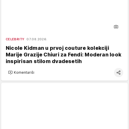
CELEBRITY
07.08.2026.
Nicole Kidman u prvoj couture kolekciji
Marije Grazije Chiuri za Fendi: Moderan look
inspirisan stilom dvadesetih
Komentariši