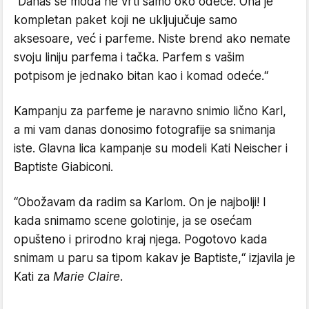
“Danas se moda ne vrti samo oko odeće. Ona je
kompletan paket koji ne ukljujučuje samo
aksesoare, već i parfeme. Niste brend ako nemate
svoju liniju parfema i tačka. Parfem s vašim
potpisom je jednako bitan kao i komad odeće.“
Kampanju za parfeme je naravno snimio lično Karl,
a mi vam danas donosimo fotografije sa snimanja
iste. Glavna lica kampanje su modeli Kati Neischer i
Baptiste Giabiconi.
“Obožavam da radim sa Karlom. On je najbolji! I
kada snimamo scene golotinje, ja se osećam
opušteno i prirodno kraj njega. Pogotovo kada
snimam u paru sa tipom kakav je Baptiste,“ izjavila je
Kati za
Marie Claire.