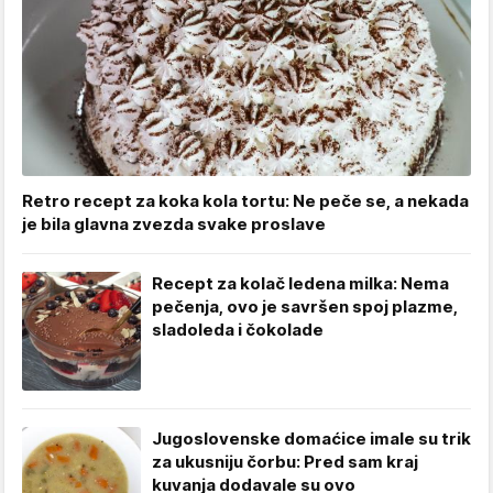
Retro recept za koka kola tortu: Ne peče se, a nekada
je bila glavna zvezda svake proslave
Recept za kolač ledena milka: Nema
pečenja, ovo je savršen spoj plazme,
sladoleda i čokolade
Jugoslovenske domaćice imale su trik
za ukusniju čorbu: Pred sam kraj
kuvanja dodavale su ovo