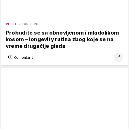
VESTI
20.05.2026.
Probudite se sa obnovljenom i mladolikom
kosom – longevity rutina zbog koje se na
vreme drugačije gleda
Komentariši