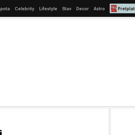
epota
Celebrity
Lifestyle
Stav
Decor
Astro
Pretplat
i