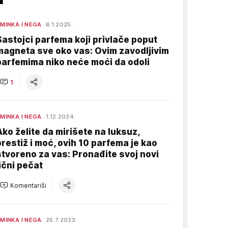
MINKA I NEGA
6.1.2025.
Sastojci parfema koji privlače poput
magneta sve oko vas: Ovim zavodljivim
parfemima niko neće moći da odoli
1
MINKA I NEGA
1.12.2024.
Ako želite da mirišete na luksuz,
prestiž i moć, ovih 10 parfema je kao
stvoreno za vas: Pronađite svoj novi
lični pečat
Komentariši
MINKA I NEGA
25.7.2023.