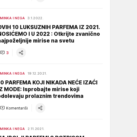
MINKA I NEGA
3.1.2022.
OVIH 10 LUKSUZNIH PARFEMA IZ 2021.
NOSIĆEMO I U 2022 : Otkrijte zvanično
najpoželjnije mirise na svetu
3
MINKA I NEGA
19.12.2021.
10 PARFEMA KOJI NIKADA NEĆE IZAĆI
IZ MODE: Isprobajte mirise koji
odolevaju prolaznim trendovima
Komentariši
MINKA I NEGA
2.11.2021.