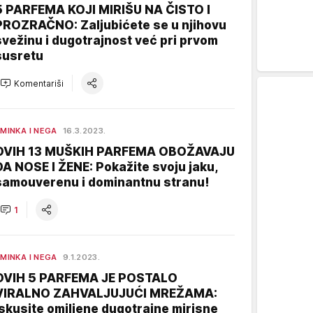
5 PARFEMA KOJI MIRIŠU NA ČISTO I
PROZRAČNO: Zaljubićete se u njihovu
svežinu i dugotrajnost već pri prvom
susretu
Komentariši
MINKA I NEGA
16.3.2023.
OVIH 13 MUŠKIH PARFEMA OBOŽAVAJU
DA NOSE I ŽENE: Pokažite svoju jaku,
samouverenu i dominantnu stranu!
1
MINKA I NEGA
9.1.2023.
OVIH 5 PARFEMA JE POSTALO
VIRALNO ZAHVALJUJUĆI MREŽAMA:
Iskusite omiljene dugotrajne mirisne