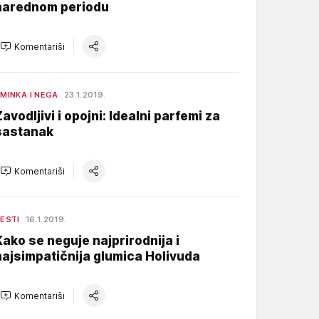
narednom periodu
Komentariši
MINKA I NEGA
23.1.2019.
Zavodljivi i opojni: Idealni parfemi za
sastanak
Komentariši
ESTI
16.1.2019.
Kako se neguje najprirodnija i
najsimpatičnija glumica Holivuda
Komentariši