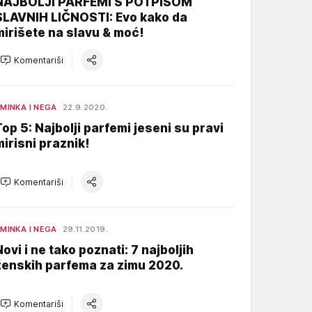
NAJBOLJI PARFEMI S POTPISOM
SLAVNIH LIČNOSTI: Evo kako da
mirišete na slavu & moć!
Komentariši
MINKA I NEGA
22.9.2020.
Top 5: Najbolji parfemi jeseni su pravi
mirisni praznik!
Komentariši
MINKA I NEGA
29.11.2019.
Novi i ne tako poznati: 7 najboljih
ženskih parfema za zimu 2020.
Komentariši