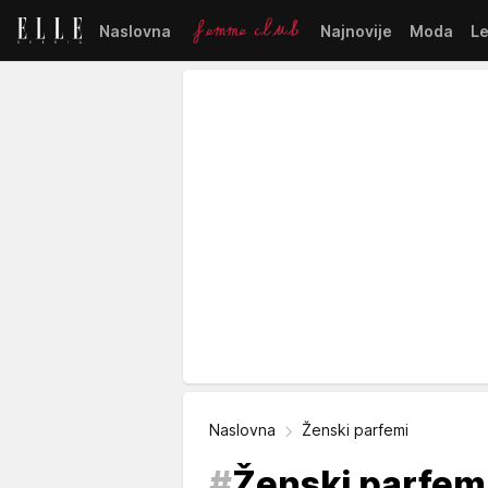
Naslovna
Najnovije
Moda
L
Naslovna
Ženski parfemi
#
Ženski parfem