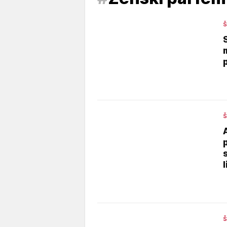
Š
Š
Š