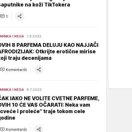
saputnike na koži TikTokera
1
MINKA I NEGA
7.8.2022.
OVIH 8 PARFEMA DELUJU KAO NAJJAČI
AFRODIZIJAK: Otkrijte erotične mirise
koji traju decenijama
Komentariši
MINKA I NEGA
9.7.2022.
ČAK IAKO NE VOLITE CVETNE PARFEME,
OVIH 10 ĆE VAS OČARATI: Neka vam
''cveće i proleće'' traje tokom cele
godine
Komentariši