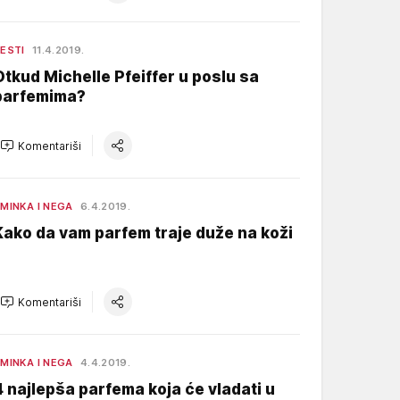
ESTI
11.4.2019.
Otkud Michelle Pfeiffer u poslu sa
parfemima?
Komentariši
MINKA I NEGA
6.4.2019.
Kako da vam parfem traje duže na koži
Komentariši
MINKA I NEGA
4.4.2019.
4 najlepša parfema koja će vladati u