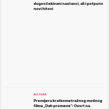
dugoočekivani nastavci, ali i potpuno
novi hitovi
KULTURA
Premijera kratkometražnog modnog
filma „Dah promene”: Osvrt na