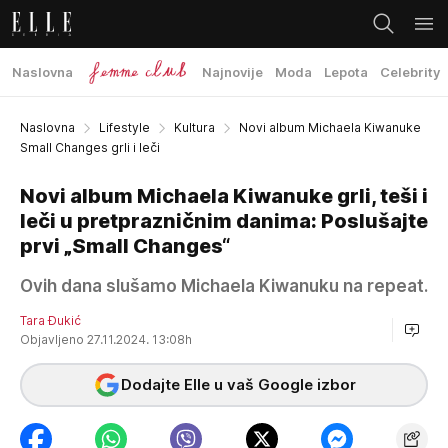
Naslovna
Najnovije
Moda
Lepota
Celebrity
Naslovna
Lifestyle
Kultura
Novi album Michaela Kiwanuke
Small Changes grli i leči
Novi album Michaela Kiwanuke grli, teši i
leči u pretprazničnim danima: Poslušajte
prvi „Small Changes“
Ovih dana slušamo Michaela Kiwanuku na repeat.
Tara Đukić
Objavljeno 27.11.2024. 13:08h
Dodajte Elle u vaš Google izbor