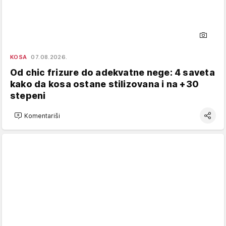
KOSA
07.08.2026.
Od chic frizure do adekvatne nege: 4 saveta
kako da kosa ostane stilizovana i na +30
stepeni
Komentariši