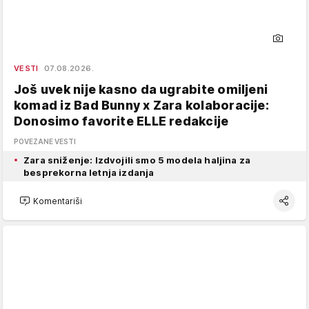
VESTI
07.08.2026.
Još uvek nije kasno da ugrabite omiljeni
komad iz Bad Bunny x Zara kolaboracije:
Donosimo favorite ELLE redakcije
POVEZANE VESTI
Zara sniženje: Izdvojili smo 5 modela haljina za
besprekorna letnja izdanja
Komentariši