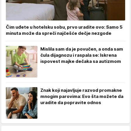
Čim uđete u hotelsku sobu, prvo uradite ovo: Samo 5
minuta može da spreči najčešće dečje nezgode
Mislila sam da je povučen, a onda sam
čula dijagnozu i raspala se: Iskrena
ispovest majke dečaka sa autizmom
Znak koji najavljuje razvod promakne
mnogim parovima: Evo šta možete da
uradite da popravite odnos