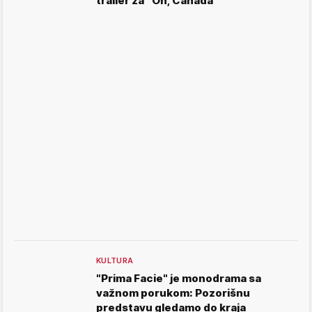
trailer za ''Oh, Canada''
KULTURA
"Prima Facie" je monodrama sa
važnom porukom: Pozorišnu
predstavu gledamo do kraja