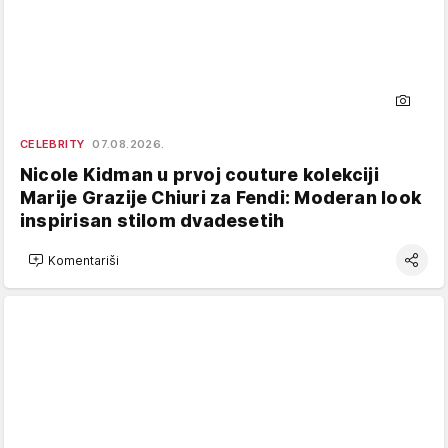
CELEBRITY
07.08.2026.
Nicole Kidman u prvoj couture kolekciji
Marije Grazije Chiuri za Fendi: Moderan look
inspirisan stilom dvadesetih
Komentariši