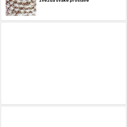
zvezda svake proslave