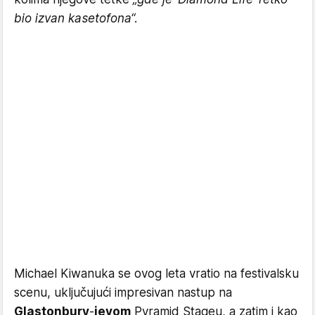
bio izvan kasetofona“.
Michael Kiwanuka se ovog leta vratio na festivalsku
scenu, uključujući impresivan nastup na
Glastonbury
-
jevom
Pyramid Stageu, a zatim i kao