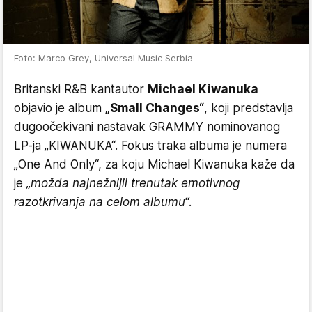
Foto: Marco Grey, Universal Music Serbia
Britanski R&B kantautor
Michael Kiwanuka
objavio je album
„Small Changes“
, koji predstavlja
dugoočekivani nastavak GRAMMY nominovanog
LP-ja „KIWANUKA“. Fokus traka albuma je numera
„One And Only“, za koju Michael Kiwanuka kaže da
je
„možda najnežnijii trenutak emotivnog
razotkrivanja na celom albumu“
.