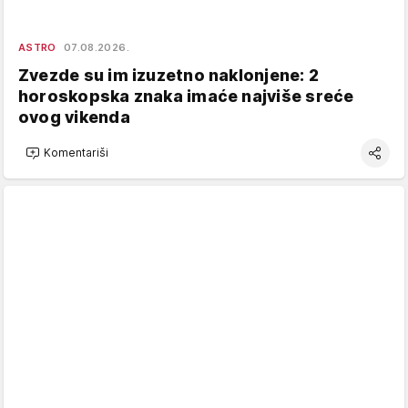
ASTRO
07.08.2026.
Zvezde su im izuzetno naklonjene: 2
horoskopska znaka imaće najviše sreće
ovog vikenda
Komentariši