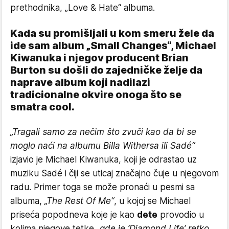
prethodnika, „Love & Hate“ albuma.
Kada su promišljali u kom smeru žele da
ide sam album „Small Changes“, Michael
Kiwanuka i njegov producent Brian
Burton su došli do zajedničke želje da
naprave album koji nadilazi
tradicionalne okvire onoga što se
smatra cool.
„Tragali samo za nečim što zvuči kao da bi se
moglo naći na albumu Billa Withersa ili Sadé“
izjavio je Michael Kiwanuka, koji je odrastao uz
muziku Sadé i čiji se uticaj značajno čuje u njegovom
radu. Primer toga se može pronaći u pesmi sa
albuma,
„The Rest Of Me“
, u kojoj se Michael
priseća popodneva koje je kao
dete
provodio u
kolima njegove tetke
„gde je ’Diamond Life’ retko