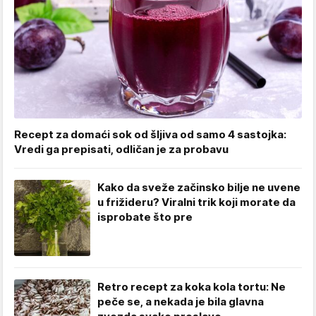
Recept za domaći sok od šljiva od samo 4 sastojka:
Vredi ga prepisati, odličan je za probavu
Kako da sveže začinsko bilje ne uvene
u frižideru? Viralni trik koji morate da
isprobate što pre
Retro recept za koka kola tortu: Ne
peče se, a nekada je bila glavna