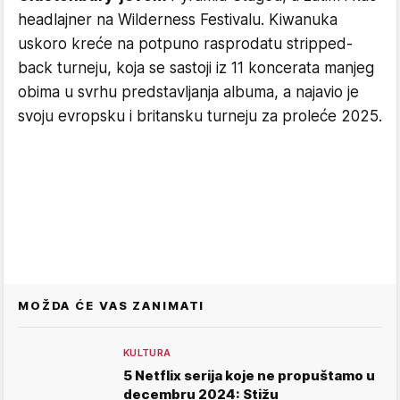
headlajner na Wilderness Festivalu. Kiwanuka
uskoro kreće na potpuno rasprodatu stripped-
back turneju, koja se sastoji iz 11 koncerata manjeg
obima u svrhu predstavljanja albuma, a najavio je
svoju evropsku i britansku turneju za proleće 2025.
MOŽDA ĆE VAS ZANIMATI
KULTURA
5 Netflix serija koje ne propuštamo u
decembru 2024: Stižu