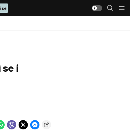
i se
 se i