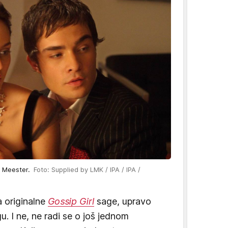
on Meester.
Foto: Supplied by LMK / IPA / IPA /
a originalne
Gossip Girl
sage, upravo
gu. I ne, ne radi se o još jednom