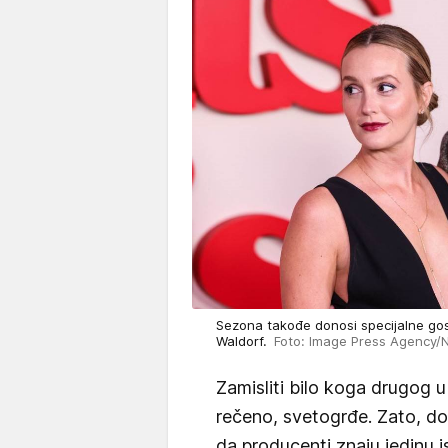
Sezona takođe donosi specijalne gost
Waldorf.
Foto: Image Press Agency/Nu
Zamisliti bilo koga drugog u 
rečeno, svetogrđe. Zato, d
da producenti znaju jedinu i