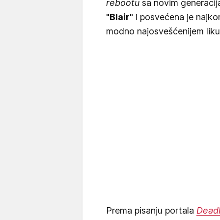
rebootu
sa novim generacij
"Blair"
i posvećena je najko
modno najosvešćenijem liku 
Prema pisanju portala
Deadl