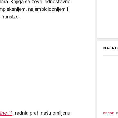
ama. Knjiga se zove jednostavno
mpleksnijem, najambicioznijem i
franšize.
NAJNO
ine
, radnja prati našu omiljenu
DECOR
P