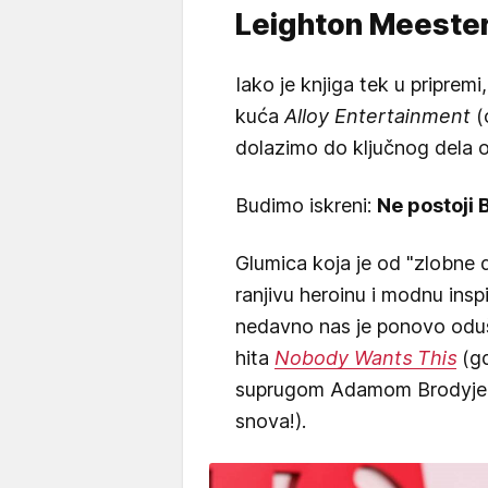
Leighton Meester
Iako je knjiga tek u pripremi
kuća
Alloy Entertainment
(o
dolazimo do ključnog dela 
Budimo iskreni:
Ne postoji 
Glumica koja je od "zlobne d
ranjivu heroinu i modnu inspi
nedavno nas je ponovo oduš
hita
Nobody Wants This
(gd
suprugom Adamom Brodyjem 
snova!).