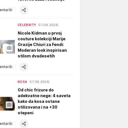
ntariši
CELEBRITY
07.08.2026.
Nicole Kidman u prvoj
couture kolekciji Marije
Grazije Chiuri za Fendi:
Moderan look inspirisan
stilom dvadesetih
ntariši
KOSA
07.08.2026.
Od chic frizure do
adekvatne nege: 4 saveta
kako da kosa ostane
stilizovana i na +30
stepeni
ntariši