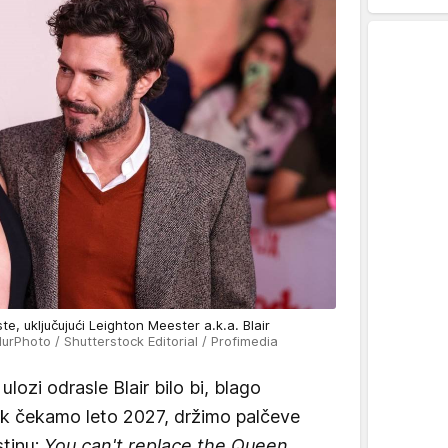
e, uključujući Leighton Meester a.k.a. Blair
rPhoto / Shutterstock Editorial / Profimedia
ulozi odrasle Blair bilo bi, blago
ok čekamo leto 2027, držimo palčeve
stinu:
You can't replace the Queen.