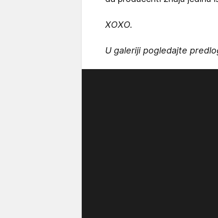
XOXO.
U galeriji pogledajte predl