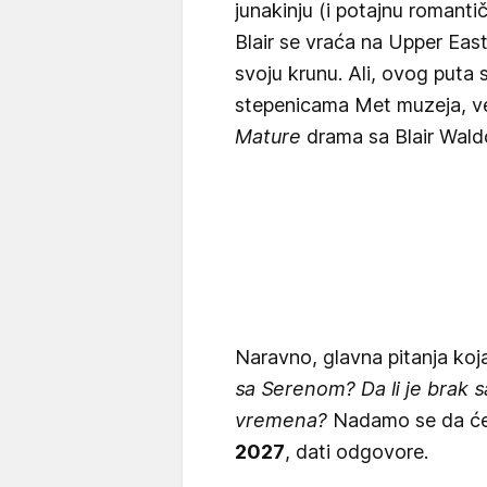
junakinju (i potajnu romant
Blair se vraća na Upper East
svoju krunu. Ali, ovog puta
stepenicama Met muzeja, ve
Mature
drama sa Blair Wald
Naravno, glavna pitanja koj
sa Serenom? Da li je brak
vremena?
Nadamo se da će k
2027
, dati odgovore.