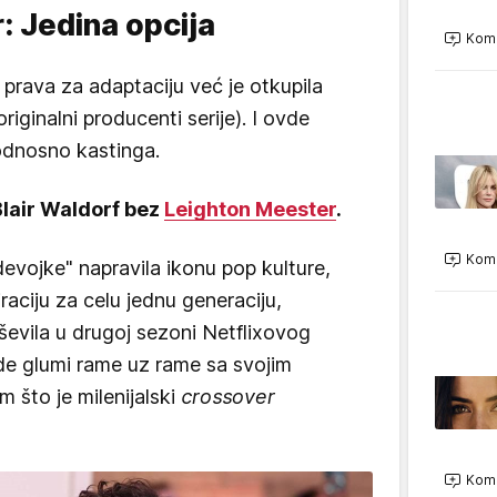
: Jedina opcija
Kome
, prava za adaptaciju već je otkupila
riginalni producenti serije). I ovde
odnosno kastinga.
Blair Waldorf bez
Leighton Meester
.
Kome
evojke" napravila ikonu pop kulture,
raciju za celu jednu generaciju,
evila u drugoj sezoni Netflixovog
e glumi rame uz rame sa svojim
što je milenijalski
crossover
Kome