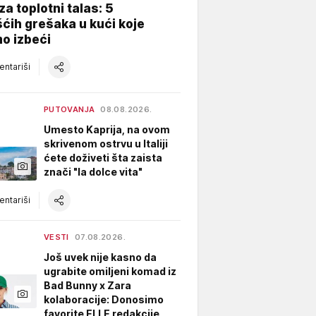
za toplotni talas: 5
ćih grešaka u kući koje
o izbeći
ntariši
PUTOVANJA
08.08.2026.
Umesto Kaprija, na ovom
skrivenom ostrvu u Italiji
ćete doživeti šta zaista
znači "la dolce vita"
ntariši
VESTI
07.08.2026.
Još uvek nije kasno da
ugrabite omiljeni komad iz
Bad Bunny x Zara
kolaboracije: Donosimo
favorite ELLE redakcije