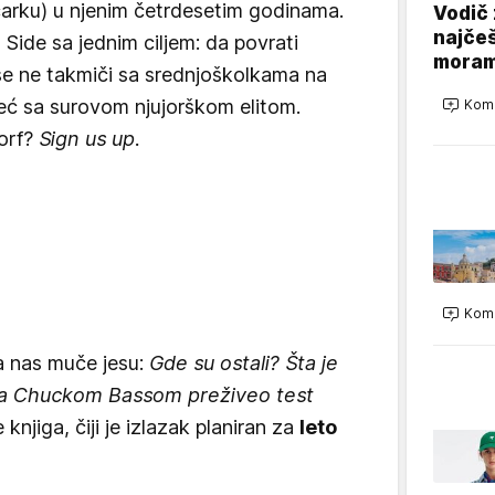
ičarku) u njenim četrdesetim godinama.
Vodič 
najčeš
 Side sa jednim ciljem: da povrati
moram
 se ne takmiči sa srednjoškolkama na
ć sa surovom njujorškom elitom.
Kome
orf?
Sign us up.
Kome
a nas muče jesu:
Gde su ostali? Šta je
 sa Chuckom Bassom preživeo test
njiga, čiji je izlazak planiran za
leto