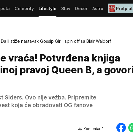
epota
Celebrity
Lifestyle
Stav
Decor
Astro
Pretplat
Da li stiže nastavak Gossip Girl i spin off sa Blair Waldorf
se vraća! Potvrđena knjiga
noj pravoj Queen B, a govori
 Siders. Ovo nije vežba. Pripremite
 vest koja će obradovati OG fanove
Komentariši