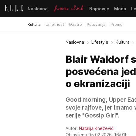
Naslovna
Najnovije
Moda
L
Kultura
Umetnost
Gastro
Putovanja
Promo
Naslovna
Lifestyle
Kultura
Blair Waldorf 
posvećena jedi
o ekranizaciji
Good morning, Upper East
svoje rajfove, jer imamo
serije "Gossip Girl".
Autor:
Natalija Knežević
Objavljeno 05.02.2026. 16:01h