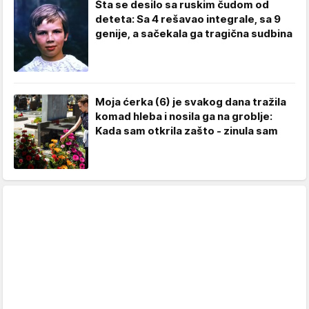
Šta se desilo sa ruskim čudom od
deteta: Sa 4 rešavao integrale, sa 9
genije, a sačekala ga tragična sudbina
Moja ćerka (6) je svakog dana tražila
komad hleba i nosila ga na groblje:
Kada sam otkrila zašto - zinula sam