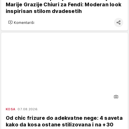
Marije Grazije Chiuri za Fendi: Moderan look
inspirisan stilom dvadesetih
Komentariši
KOSA
07.08.2026.
Od chic frizure do adekvatne nege: 4 saveta
kako da kosa ostane stilizovana i na +30