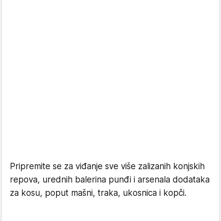
Pripremite se za viđanje sve više zalizanih konjskih
repova, urednih balerina punđi i arsenala dodataka
za kosu, poput mašni, traka, ukosnica i kopči.