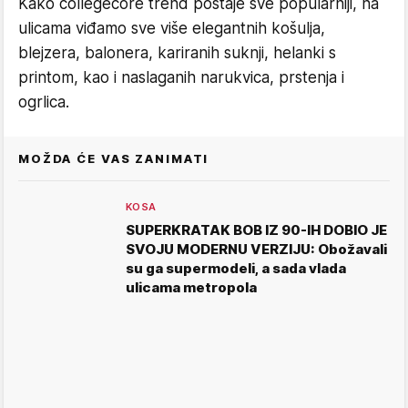
Kako collegecore trend postaje sve popularniji, na
ulicama viđamo sve više elegantnih košulja,
blejzera, balonera, kariranih suknji, helanki s
printom, kao i naslaganih narukvica, prstenja i
ogrlica.
MOŽDA ĆE VAS ZANIMATI
KOSA
SUPERKRATAK BOB IZ 90-IH DOBIO JE
SVOJU MODERNU VERZIJU: Obožavali
su ga supermodeli, a sada vlada
ulicama metropola