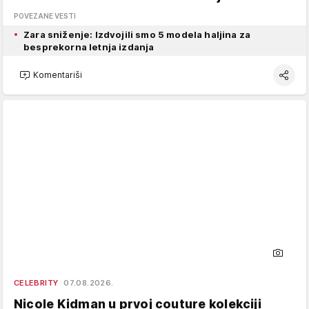
POVEZANE VESTI
Zara sniženje: Izdvojili smo 5 modela haljina za
besprekorna letnja izdanja
Komentariši
CELEBRITY
07.08.2026.
Nicole Kidman u prvoj couture kolekciji