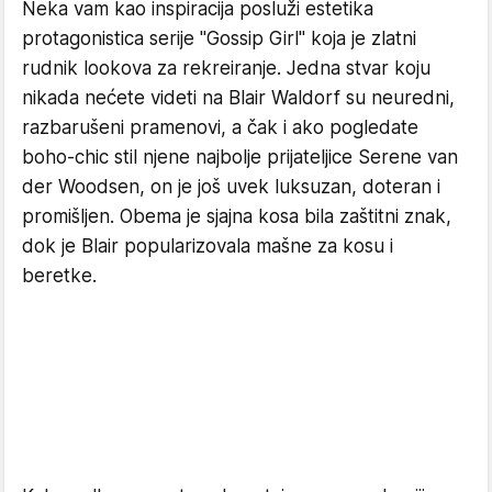
Neka vam kao inspiracija posluži estetika
protagonistica serije "Gossip Girl" koja je zlatni
rudnik lookova za rekreiranje. Jedna stvar koju
nikada nećete videti na Blair Waldorf su neuredni,
razbarušeni pramenovi, a čak i ako pogledate
boho-chic stil njene najbolje prijateljice Serene van
der Woodsen, on je još uvek luksuzan, doteran i
promišljen. Obema je sjajna kosa bila zaštitni znak,
dok je Blair popularizovala mašne za kosu i
beretke.