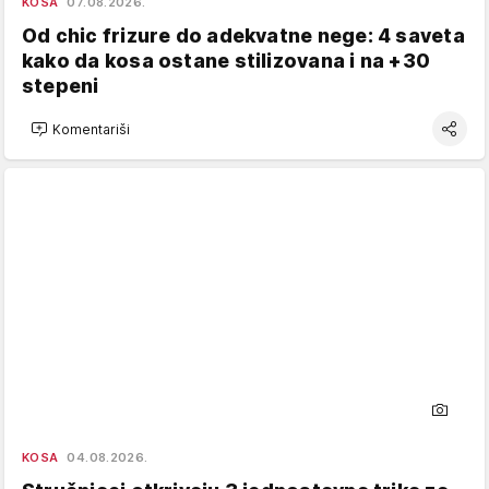
KOSA
07.08.2026.
Od chic frizure do adekvatne nege: 4 saveta
kako da kosa ostane stilizovana i na +30
stepeni
Komentariši
KOSA
04.08.2026.