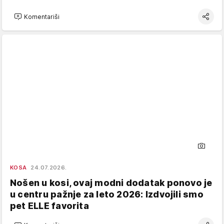
Komentariši
KOSA
24.07.2026.
Nošen u kosi, ovaj modni dodatak ponovo je
u centru pažnje za leto 2026: Izdvojili smo
pet ELLE favorita