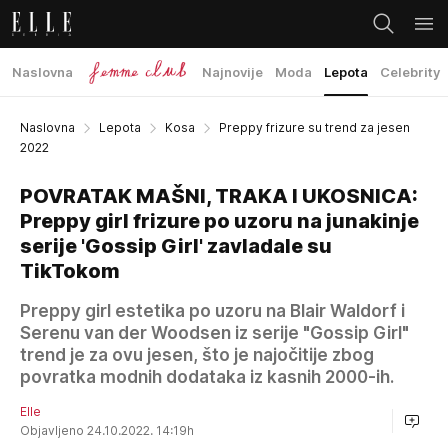
Naslovna
Najnovije
Moda
Lepota
Celebrity
Naslovna
Lepota
Kosa
Preppy frizure su trend za jesen
2022
POVRATAK MAŠNI, TRAKA I UKOSNICA:
Preppy girl frizure po uzoru na junakinje
serije 'Gossip Girl' zavladale su
TikTokom
Preppy girl estetika po uzoru na Blair Waldorf i
Serenu van der Woodsen iz serije "Gossip Girl"
trend je za ovu jesen, što je najočitije zbog
povratka modnih dodataka iz kasnih 2000-ih.
Elle
Objavljeno 24.10.2022. 14:19h