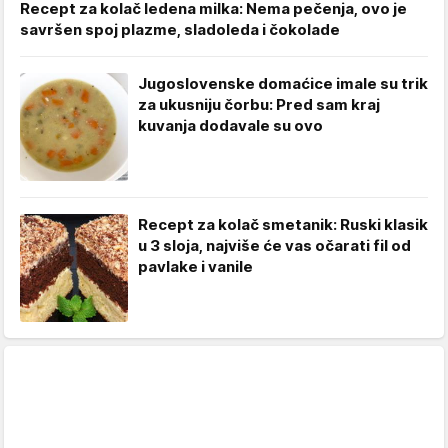
Recept za kolač ledena milka: Nema pečenja, ovo je
savršen spoj plazme, sladoleda i čokolade
Jugoslovenske domaćice imale su trik
za ukusniju čorbu: Pred sam kraj
kuvanja dodavale su ovo
Recept za kolač smetanik: Ruski klasik
u 3 sloja, najviše će vas očarati fil od
pavlake i vanile