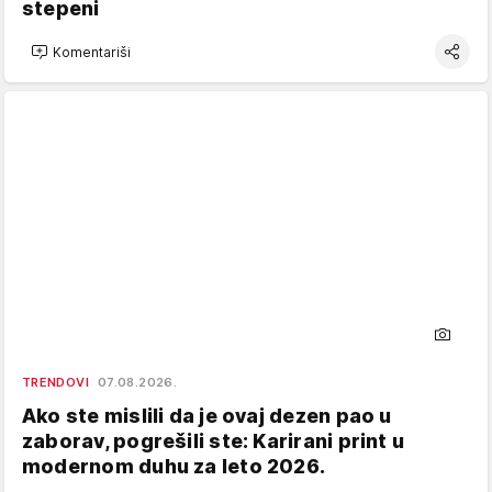
stepeni
Komentariši
TRENDOVI
07.08.2026.
Ako ste mislili da je ovaj dezen pao u
zaborav, pogrešili ste: Karirani print u
modernom duhu za leto 2026.