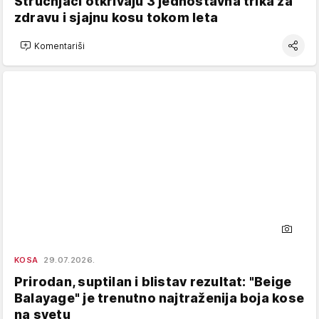
Stručnjaci otkrivaju 3 jednostavna trika za
zdravu i sjajnu kosu tokom leta
Komentariši
KOSA
29.07.2026.
Prirodan, suptilan i blistav rezultat: "Beige
Balayage" je trenutno najtraženija boja kose
na svetu