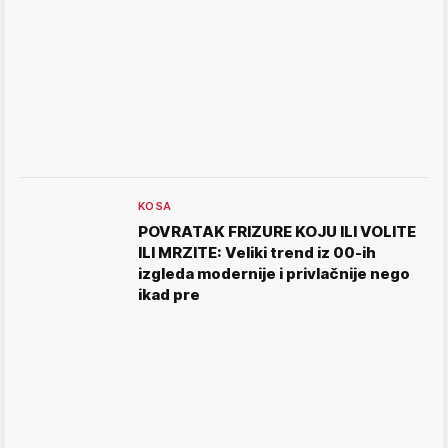
KOSA
POVRATAK FRIZURE KOJU ILI VOLITE
ILI MRZITE: Veliki trend iz 00-ih
izgleda modernije i privlačnije nego
ikad pre