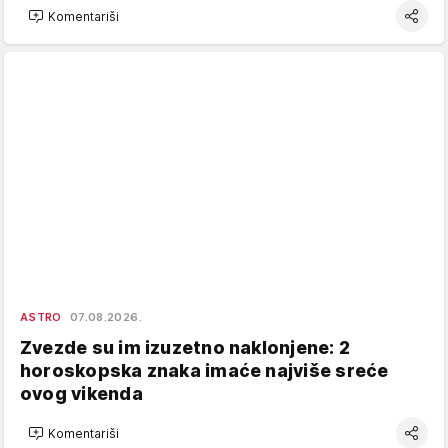
Komentariši
ASTRO
07.08.2026.
Zvezde su im izuzetno naklonjene: 2
horoskopska znaka imaće najviše sreće
ovog vikenda
Komentariši