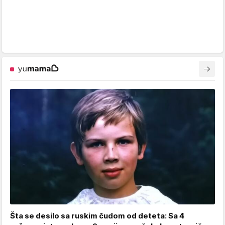
Šta se desilo sa ruskim čudom od deteta: Sa 4