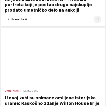
portreta koji je postao drugo najskuplje
prodato umetničko delo na aukciji
Komentariši
UMETNOST
12.11.2025.
U ovoj kući su snimane omiljene istorijske
drame: Raskošno zdanje Wilton House krije