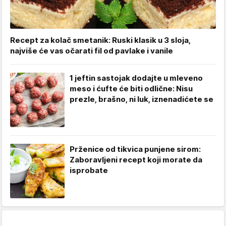
Recept za kolač smetanik: Ruski klasik u 3 sloja,
najviše će vas očarati fil od pavlake i vanile
1 jeftin sastojak dodajte u mleveno
meso i ćufte će biti odlične: Nisu
prezle, brašno, ni luk, iznenadićete se
Prženice od tikvica punjene sirom:
Zaboravljeni recept koji morate da
isprobate