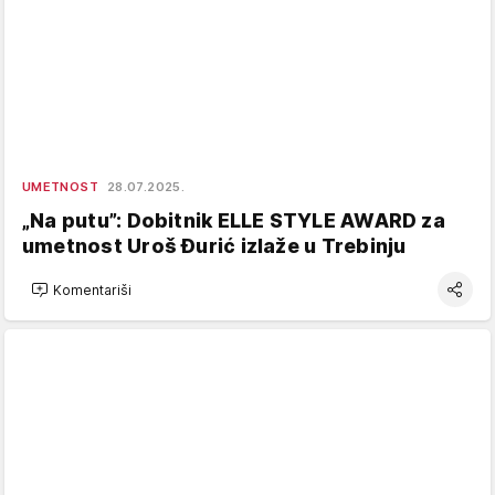
UMETNOST
28.07.2025.
„Na putu”: Dobitnik ELLE STYLE AWARD za
umetnost Uroš Đurić izlaže u Trebinju
Komentariši