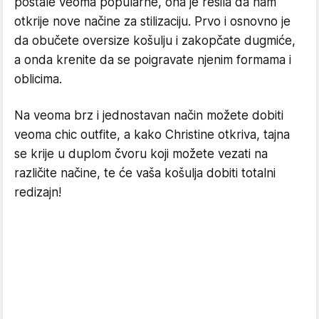
postale veoma popularne, ona je rešila da nam
otkrije nove načine za stilizaciju. Prvo i osnovno je
da obučete oversize košulju i zakopčate dugmiće,
a onda krenite da se poigravate njenim formama i
oblicima.
Na veoma brz i jednostavan način možete dobiti
veoma chic outfite, a kako Christine otkriva, tajna
se krije u duplom čvoru koji možete vezati na
različite načine, te će vaša košulja dobiti totalni
redizajn!