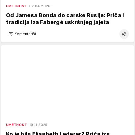
UMETNOST
02.04.2026.
Od Jamesa Bonda do carske Rusije: Priča i
tradicija iza Fabergé uskršnjeg jajeta
Komentariši
UMETNOST
19.11.2025.
Ko je bila Elisabeth Lederer? Priča iza