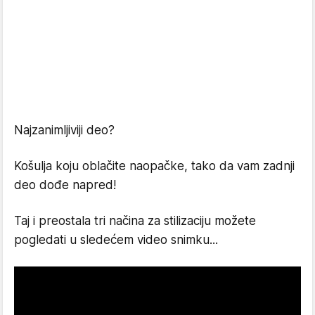
Najzanimljiviji deo?
Košulja koju oblačite naopačke, tako da vam zadnji
deo dođe napred!
Taj i preostala tri načina za stilizaciju možete
pogledati u sledećem video snimku...