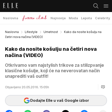
Naslovna
Najnovije
Moda
Lepota
Celebrity
Naslovna
Lifestyle
Umetnost
Kako da nosite košulju na
četiri nova načina (VIDEO)
Kako da nosite košulju na četiri nova
načina (VIDEO)
Otkrivamo vam najstylish trikove za stilizpvanje
klasične košulje, koji će na neverovatan način
unaprediti vaš outfit!
Objavljeno 20.05.2016. 15:05h
Dodajte Elle u vaš Google izbor