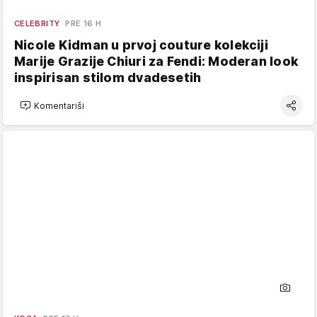
CELEBRITY
PRE 16 H
Nicole Kidman u prvoj couture kolekciji
Marije Grazije Chiuri za Fendi: Moderan look
inspirisan stilom dvadesetih
Komentariši