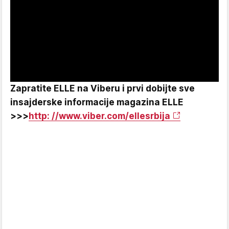
Zapratite ELLE na Viberu i prvi dobijte sve
insajderske informacije magazina ELLE
>>>
http: //www.viber.com/ellesrbija