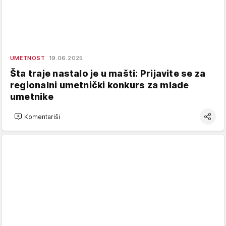
UMETNOST
19.06.2025.
Šta traje nastalo je u mašti: Prijavite se za
regionalni umetnički konkurs za mlade
umetnike
Komentariši