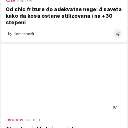
KOSA
PRE 17 H
Od chic frizure do adekvatne nege: 4 saveta
kako da kosa ostane stilizovana i na +30
stepeni
Komentariši
TRENDOVI
PRE 19 H