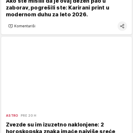
Ako ste mislili da je ovaj dezen pao u
zaborav, pogrešili ste: Karirani print u
modernom duhu za leto 2026.
Komentariši
ASTRO
PRE 20 H
Zvezde su im izuzetno naklonjene: 2
horoskopska znaka imaće najviše sreće