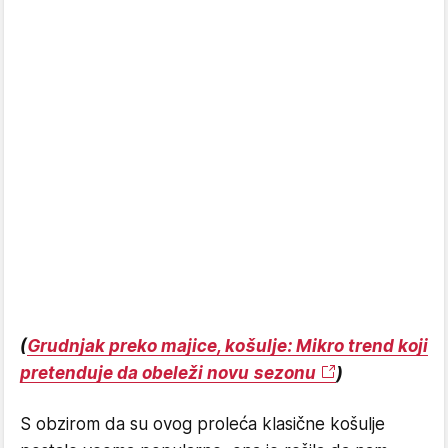
(
Grudnjak preko majice, košulje: Mikro trend koji
pretenduje da obeleži novu sezonu
)
S obzirom da su ovog proleća klasične košulje