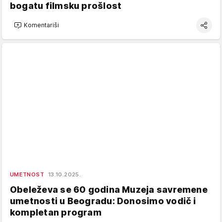
bogatu filmsku prošlost
Komentariši
UMETNOST
13.10.2025.
Obeleževa se 60 godina Muzeja savremene
umetnosti u Beogradu: Donosimo vodič i
kompletan program