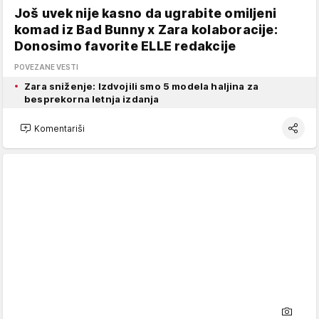
Još uvek nije kasno da ugrabite omiljeni
komad iz Bad Bunny x Zara kolaboracije:
Donosimo favorite ELLE redakcije
POVEZANE VESTI
Zara sniženje: Izdvojili smo 5 modela haljina za
besprekorna letnja izdanja
Komentariši