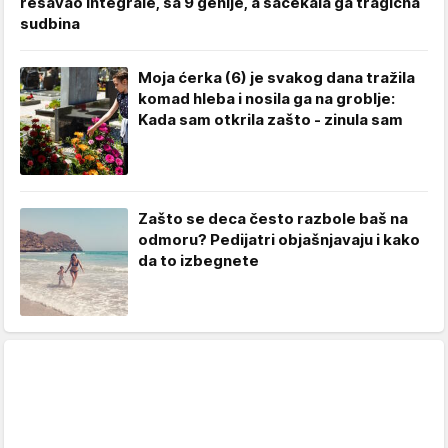
rešavao integrale, sa 9 genije, a sačekala ga tragična
sudbina
Moja ćerka (6) je svakog dana tražila
komad hleba i nosila ga na groblje:
Kada sam otkrila zašto - zinula sam
Zašto se deca često razbole baš na
odmoru? Pedijatri objašnjavaju i kako
da to izbegnete