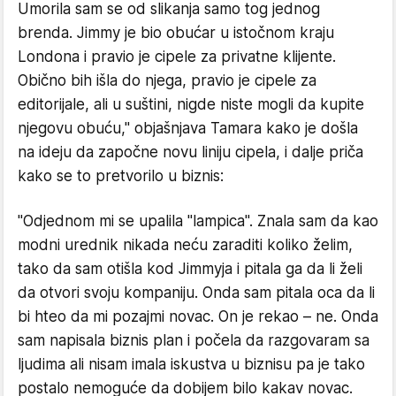
Umorila sam se od slikanja samo tog jednog
brenda. Jimmy je bio obućar u istočnom kraju
Londona i pravio je cipele za privatne klijente.
Obično bih išla do njega, pravio je cipele za
editorijale, ali u suštini, nigde niste mogli da kupite
njegovu obuću," objašnjava Tamara kako je došla
na ideju da započne novu liniju cipela, i dalje priča
kako se to pretvorilo u biznis:
"Odjednom mi se upalila "lampica". Znala sam da kao
modni urednik nikada neću zaraditi koliko želim,
tako da sam otišla kod Jimmyja i pitala ga da li želi
da otvori svoju kompaniju. Onda sam pitala oca da li
bi hteo da mi pozajmi novac. On je rekao – ne. Onda
sam napisala biznis plan i počela da razgovaram sa
ljudima ali nisam imala iskustva u biznisu pa je tako
postalo nemoguće da dobijem bilo kakav novac.