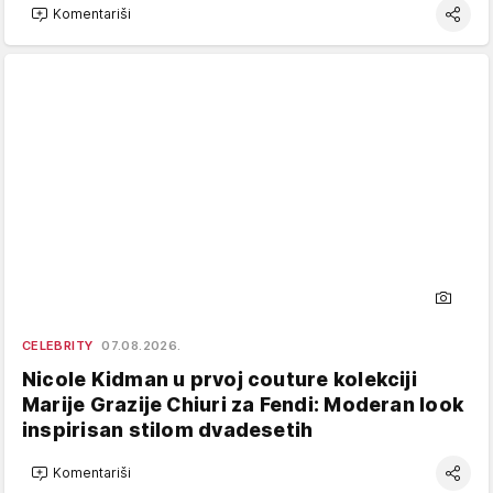
Komentariši
CELEBRITY
07.08.2026.
Nicole Kidman u prvoj couture kolekciji
Marije Grazije Chiuri za Fendi: Moderan look
inspirisan stilom dvadesetih
Komentariši