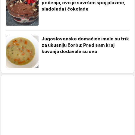
pečenja, ovo je savršen spoj plazme,
sladoleda i čokolade
Jugoslovenske domaćice imale su trik
za ukusniju čorbu: Pred sam kraj
kuvanja dodavale su ovo