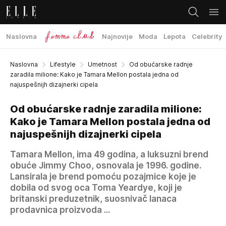
Naslovna
Najnovije
Moda
Lepota
Celebrity
Naslovna
Lifestyle
Umetnost
Od obućarske radnje
zaradila milione: Kako je Tamara Mellon postala jedna od
najuspešnijh dizajnerki cipela
Od obućarske radnje zaradila milione:
Kako je Tamara Mellon postala jedna od
najuspešnijh dizajnerki cipela
Tamara Mellon, ima 49 godina, a luksuzni brend
obuće Jimmy Choo, osnovala je 1996. godine.
Lansirala je brend pomoću pozajmice koje je
dobila od svog oca Toma Yeardye, koji je
britanski preduzetnik, suosnivač lanaca
prodavnica proizvoda ...