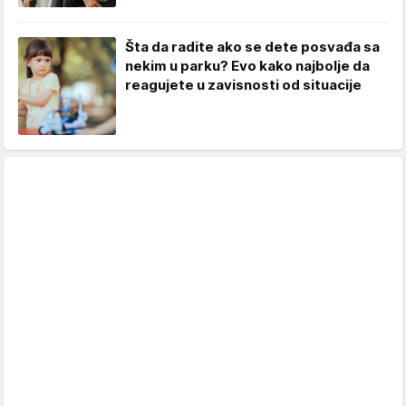
Šta da radite ako se dete posvađa sa
nekim u parku? Evo kako najbolje da
reagujete u zavisnosti od situacije