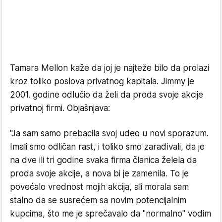
Tamara Mellon kaže da joj je najteže bilo da prolazi
kroz toliko poslova privatnog kapitala. Jimmy je
2001. godine odlučio da želi da proda svoje akcije
privatnoj firmi. Objašnjava:
"Ja sam samo prebacila svoj udeo u novi sporazum.
Imali smo odličan rast, i toliko smo zarađivali, da je
na dve ili tri godine svaka firma članica želela da
proda svoje akcije, a nova bi je zamenila. To je
povećalo vrednost mojih akcija, ali morala sam
stalno da se susrećem sa novim potencijalnim
kupcima, što me je sprečavalo da "normalno" vodim