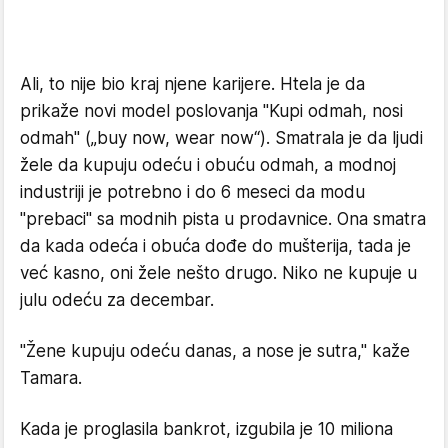
Ali, to nije bio kraj njene karijere. Htela je da
prikaže novi model poslovanja "Kupi odmah, nosi
odmah" („buy now, wear now“). Smatrala je da ljudi
žele da kupuju odeću i obuću odmah, a modnoj
industriji je potrebno i do 6 meseci da modu
"prebaci" sa modnih pista u prodavnice. Ona smatra
da kada odeća i obuća dođe do mušterija, tada je
već kasno, oni žele nešto drugo. Niko ne kupuje u
julu odeću za decembar.
"Žene kupuju odeću danas, a nose je sutra," kaže
Tamara.
Kada je proglasila bankrot, izgubila je 10 miliona