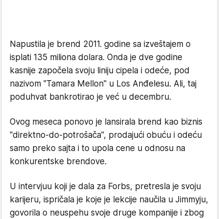
Napustila je brend 2011. godine sa izveštajem o
isplati 135 miliona dolara. Onda je dve godine
kasnije započela svoju liniju cipela i odeće, pod
nazivom "Tamara Mellon" u Los Anđelesu. Ali, taj
poduhvat bankrotirao je već u decembru.
Ovog meseca ponovo je lansirala brend kao biznis
"direktno-do-potrošača", prodajući obuću i odeću
samo preko sajta i to upola cene u odnosu na
konkurentske brendove.
U intervjuu koji je dala za Forbs, pretresla je svoju
karijeru, ispričala je koje je lekcije naučila u Jimmyju,
govorila o neuspehu svoje druge kompanije i zbog