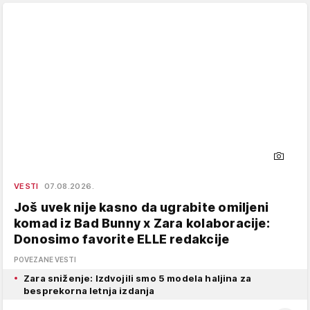
VESTI
07.08.2026.
Još uvek nije kasno da ugrabite omiljeni
komad iz Bad Bunny x Zara kolaboracije:
Donosimo favorite ELLE redakcije
POVEZANE VESTI
Zara sniženje: Izdvojili smo 5 modela haljina za
besprekorna letnja izdanja