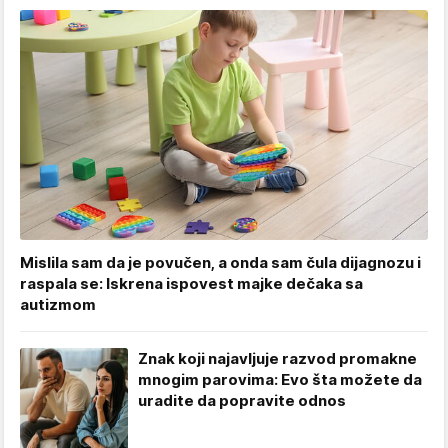
Mislila sam da je povučen, a onda sam čula dijagnozu i
raspala se: Iskrena ispovest majke dečaka sa
autizmom
Znak koji najavljuje razvod promakne
mnogim parovima: Evo šta možete da
uradite da popravite odnos