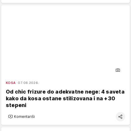
KOSA
07.08.2026.
Od chic frizure do adekvatne nege: 4 saveta
kako da kosa ostane stilizovana i na +30
stepeni
Komentariši