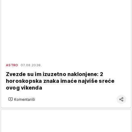
ASTRO
07.08.2026.
Zvezde su im izuzetno naklonjene: 2
horoskopska znaka imaće najviše sreće
ovog vikenda
Komentariši