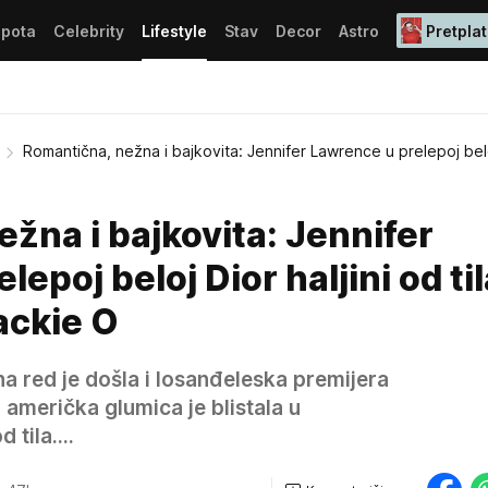
epota
Celebrity
Lifestyle
Stav
Decor
Astro
Pretplat
Romantična, nežna i bajkovita: Jennifer Lawrence u prelepoj bel
žna i bajkovita: Jennifer
epoj beloj Dior haljini od til
ackie O
a red je došla i losanđeleska premijera
 američka glumica je blistala u
 tila....