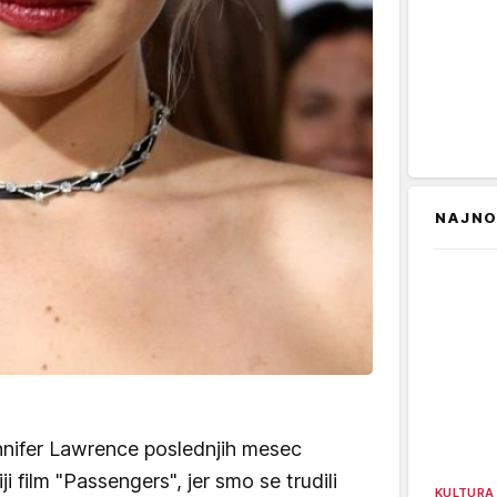
NAJNO
nnifer Lawrence poslednjih mesec
i film "Passengers", jer smo se trudili
KULTURA