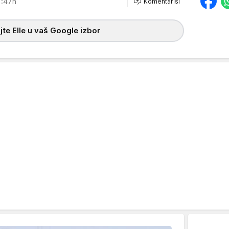
1:47h
Komentariši
te Elle u vaš Google izbor