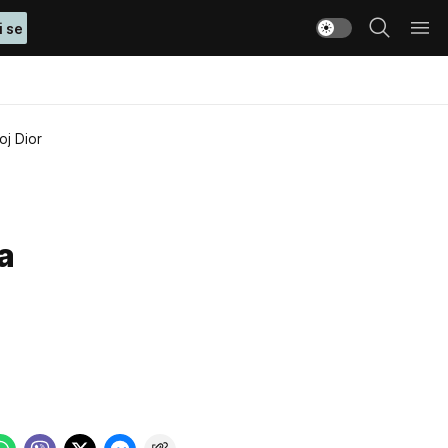
i se
oj Dior
a