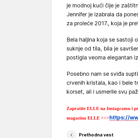
je modnoj kući čije je zašti
Jennifer je izabrala da pones
za proleće 2017., koja je pre
Bela haljina koja se sastoji
suknje od tila, bila je savrš
postigla veoma elegantan iz
Posebno nam se sviđa suptil
crvenih kristala, kao i bele 
korset, ali i usmerile svu p
Zapratite ELLE na Instagramu i prv
https://w
magazina ELLE >>>
Prethodna vest