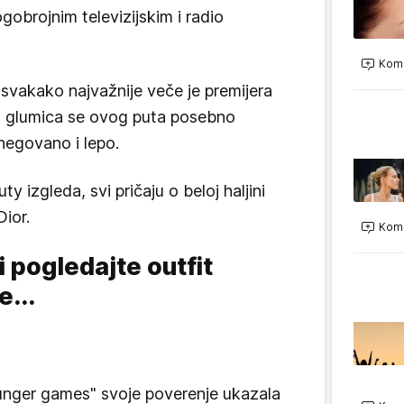
gobrojnim televizijskim i radio
Kome
 svakako najvažnije veče je premijera
a glumica se ovog puta posebno
negovano i lepo.
 izgleda, svi pričaju o beloj haljini
ior.
Kome
i pogledajte outfit
...
Hunger games" svoje poverenje ukazala