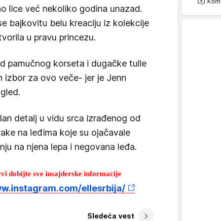
Kome
tno lice već nekoliko godina unazad.
e bajkovitu belu kreaciju iz kolekcije
tvorila u pravu princezu.
 od pamučnog korseta i dugačke tulle
en izbor za ovo veče- jer je Jenn
gled.
an detalj u vidu srca izrađenog od
trake na leđima koje su ojačavale
ažnju na njena lepa i negovana leđa.
i dobijte sve insajderske informacije
ww.instagram.com/ellesrbija/
Sledeća vest