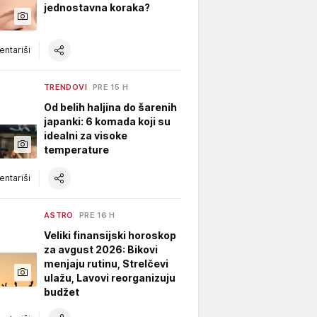
jednostavna koraka?
ntariši
TRENDOVI
PRE 15 H
Od belih haljina do šarenih
japanki: 6 komada koji su
idealni za visoke
temperature
ntariši
ASTRO
PRE 16 H
Veliki finansijski horoskop
za avgust 2026: Bikovi
menjaju rutinu, Strelčevi
ulažu, Lavovi reorganizuju
budžet