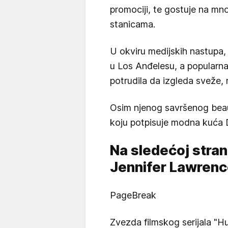
promociji, te gostuje na mno
stanicama.
U okviru medijskih nastupa,
u Los Anđelesu, a popularn
potrudila da izgleda sveže, 
Osim njenog savršenog beauty
koju potpisuje modna kuća D
Na sledećoj stran
Jennifer Lawrence
PageBreak
Zvezda filmskog serijala "