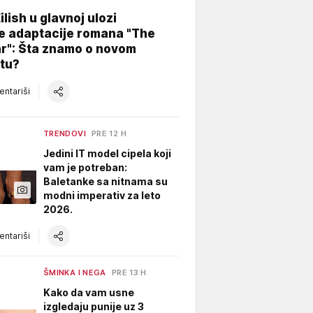
Eilish u glavnoj ulozi
e adaptacije romana "The
ar": Šta znamo o novom
tu?
ntariši
TRENDOVI
PRE 12 H
Jedini IT model cipela koji
vam je potreban:
Baletanke sa nitnama su
modni imperativ za leto
2026.
ntariši
ŠMINKA I NEGA
PRE 13 H
Kako da vam usne
izgledaju punije uz 3