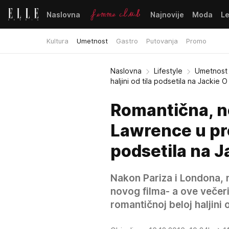
Naslovna
Najnovije
Moda
L
Kultura
Umetnost
Gastro
Putovanja
Promo
Naslovna
Lifestyle
Umetnost
haljini od tila podsetila na Jackie O
Romantična, ne
Lawrence u prel
podsetila na J
Nakon Pariza i Londona, n
novog filma- a ove večeri
romantičnoj beloj haljini od