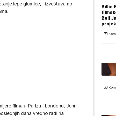
tanje lepe glumice, i izveštavamo
Billie 
ama.
filmsk
Bell J
projek
Kome
Kome
jere filma u Parizu i Londonu, Jenn
poslednjih dana vredno radi na