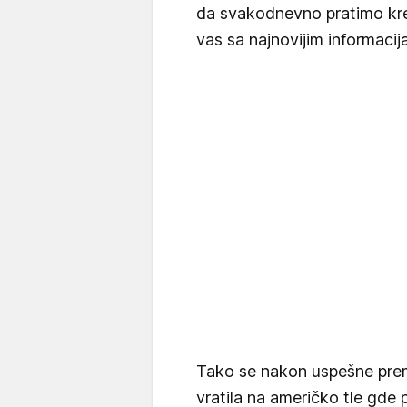
da svakodnevno pratimo kre
vas sa najnovijim informacij
Tako se nakon uspešne premi
vratila na američko tle gde 