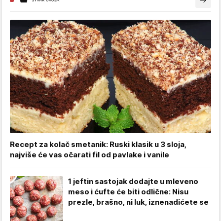
Recept za kolač smetanik: Ruski klasik u 3 sloja,
najviše će vas očarati fil od pavlake i vanile
1 jeftin sastojak dodajte u mleveno
meso i ćufte će biti odlične: Nisu
prezle, brašno, ni luk, iznenadićete se