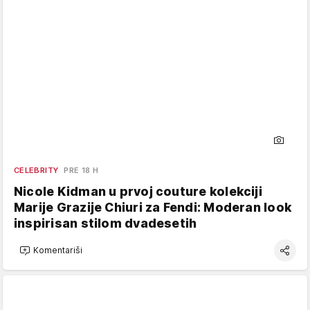
CELEBRITY
PRE 18 H
Nicole Kidman u prvoj couture kolekciji
Marije Grazije Chiuri za Fendi: Moderan look
inspirisan stilom dvadesetih
Komentariši