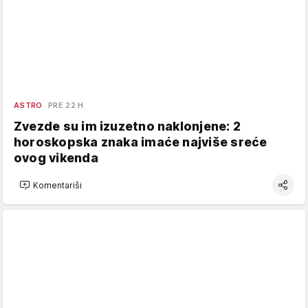
ASTRO
PRE 22 H
Zvezde su im izuzetno naklonjene: 2
horoskopska znaka imaće najviše sreće
ovog vikenda
Komentariši