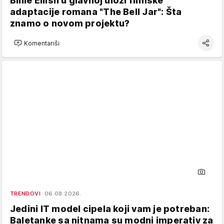
Billie Eilish u glavnoj ulozi filmske
adaptacije romana "The Bell Jar": Šta
znamo o novom projektu?
Komentariši
TRENDOVI
06.08.2026.
Jedini IT model cipela koji vam je potreban:
Baletanke sa nitnama su modni imperativ za