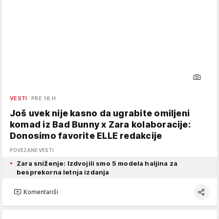
VESTI
PRE 16 H
Još uvek nije kasno da ugrabite omiljeni
komad iz Bad Bunny x Zara kolaboracije:
Donosimo favorite ELLE redakcije
POVEZANE VESTI
Zara sniženje: Izdvojili smo 5 modela haljina za
besprekorna letnja izdanja
Komentariši