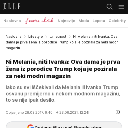
Naslovna
Najnovije
Moda
Lepota
Celebrity
Naslovna
Lifestyle
Umetnost
Ni Melania, niti Ivanka: Ova
dama je prva žena iz porodice Trump koja je pozirala za neki modni
magazin
Ni Melania, niti Ivanka: Ova dama je prva
žena iz porodice Trump koja je pozirala
za neki modni magazin
Iako su svi iščekivali da Melania ili Ivanka Trump
osvanu premijerno u nekom modnom magazinu,
to se nije ipak desilo.
Objavljeno 28.03.2017. 9:40h
→ 23.06.2021. 12:24h
Dodajte Elle u vaš Google izbor