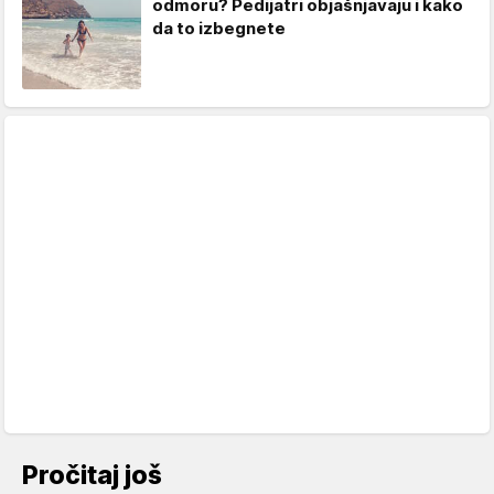
odmoru? Pedijatri objašnjavaju i kako
da to izbegnete
Pročitaj još