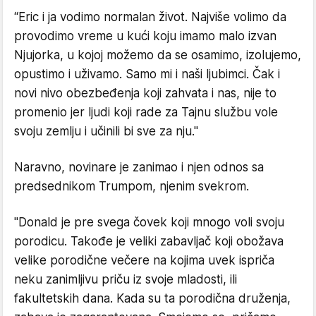
“Eric i ja vodimo normalan život. Najviše volimo da
provodimo vreme u kući koju imamo malo izvan
Njujorka, u kojoj možemo da se osamimo, izolujemo,
opustimo i uživamo. Samo mi i naši ljubimci. Čak i
novi nivo obezbeđenja koji zahvata i nas, nije to
promenio jer ljudi koji rade za Tajnu službu vole
svoju zemlju i učinili bi sve za nju."
Naravno, novinare je zanimao i njen odnos sa
predsednikom Trumpom, njenim svekrom.
"Donald je pre svega čovek koji mnogo voli svoju
porodicu. Takođe je veliki zabavljač koji obožava
velike porodične večere na kojima uvek ispriča
neku zanimljivu priču iz svoje mladosti, ili
fakultetskih dana. Kada su ta porodična druženja,