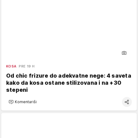
KOSA
PRE 19 H
Od chic frizure do adekvatne nege: 4 saveta
kako da kosa ostane stilizovana i na +30
stepeni
Komentariši