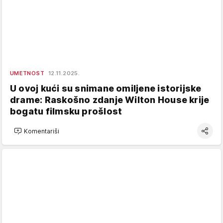
UMETNOST
12.11.2025.
U ovoj kući su snimane omiljene istorijske
drame: Raskošno zdanje Wilton House krije
bogatu filmsku prošlost
Komentariši