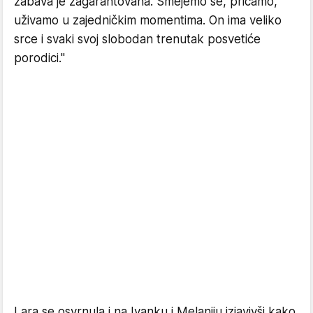
zabava je zagarantovana. Smejemo se, pričamo,
uživamo u zajedničkim momentima. On ima veliko
srce i svaki svoj slobodan trenutak posvetiće
porodici."
Lara se osvrnula i na Ivanku i Melaniju izjavivši kako