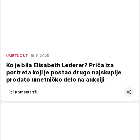
UMETNOST
19.11.2025.
Ko je bila Elisabeth Lederer? Priča iza
portreta koji je postao drugo najskuplje
prodato umetničko delo na aukciji
Komentariši