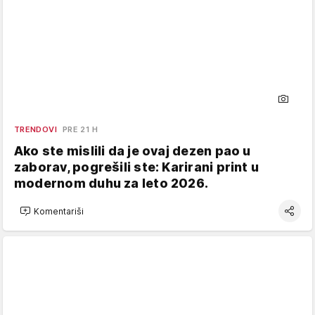
TRENDOVI
PRE 21 H
Ako ste mislili da je ovaj dezen pao u
zaborav, pogrešili ste: Karirani print u
modernom duhu za leto 2026.
Komentariši