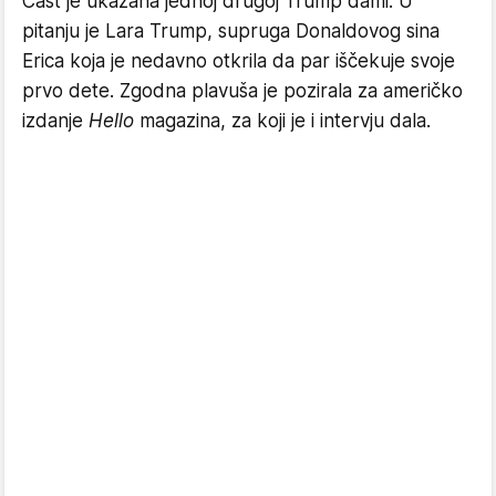
Čast je ukazana jednoj drugoj Trump dami. U
pitanju je Lara Trump, supruga Donaldovog sina
Erica koja je nedavno otkrila da par iščekuje svoje
prvo dete. Zgodna plavuša je pozirala za američko
izdanje
Hello
magazina, za koji je i intervju dala.