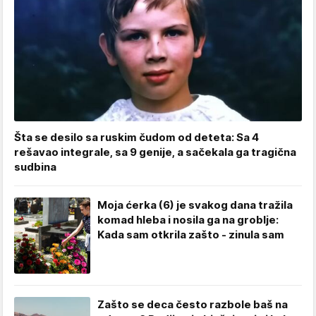
Šta se desilo sa ruskim čudom od deteta: Sa 4
rešavao integrale, sa 9 genije, a sačekala ga tragična
sudbina
Moja ćerka (6) je svakog dana tražila
komad hleba i nosila ga na groblje:
Kada sam otkrila zašto - zinula sam
Zašto se deca često razbole baš na