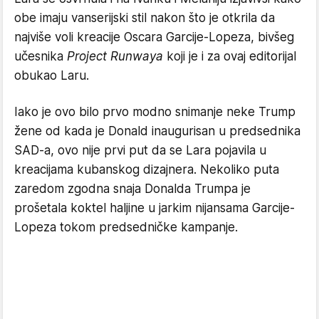
obe imaju vanserijski stil nakon što je otkrila da
najviše voli kreacije Oscara Garcije-Lopeza, bivšeg
učesnika
Project Runwaya
koji je i za ovaj editorijal
obukao Laru.
Iako je ovo bilo prvo modno snimanje neke Trump
žene od kada je Donald inaugurisan u predsednika
SAD-a, ovo nije prvi put da se Lara pojavila u
kreacijama kubanskog dizajnera. Nekoliko puta
zaredom zgodna snaja Donalda Trumpa je
prošetala koktel haljine u jarkim nijansama Garcije-
Lopeza tokom predsedničke kampanje.