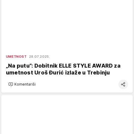
UMETNOST
28.07.2025.
„Na putu”: Dobitnik ELLE STYLE AWARD za
umetnost Uroš Đurić izlaže u Trebinju
Komentariši