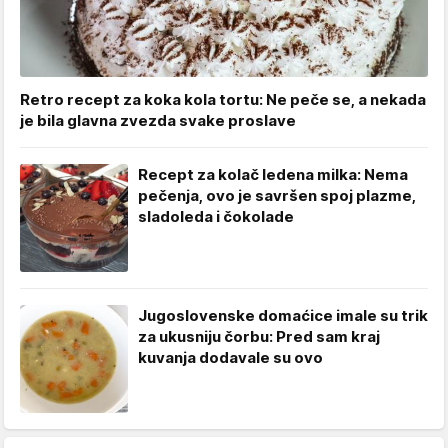
Retro recept za koka kola tortu: Ne peče se, a nekada
je bila glavna zvezda svake proslave
Recept za kolač ledena milka: Nema
pečenja, ovo je savršen spoj plazme,
sladoleda i čokolade
Jugoslovenske domaćice imale su trik
za ukusniju čorbu: Pred sam kraj
kuvanja dodavale su ovo