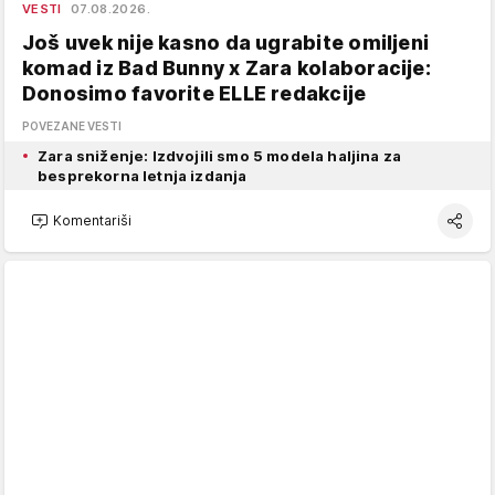
VESTI
07.08.2026.
Još uvek nije kasno da ugrabite omiljeni
komad iz Bad Bunny x Zara kolaboracije:
Donosimo favorite ELLE redakcije
POVEZANE VESTI
Zara sniženje: Izdvojili smo 5 modela haljina za
besprekorna letnja izdanja
Komentariši