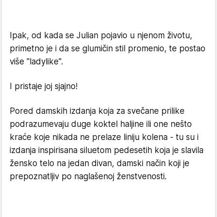
Ipak, od kada se Julian pojavio u njenom životu,
primetno je i da se glumičin stil promenio, te postao
više "ladylike".
I pristaje joj sjajno!
Pored damskih izdanja koja za svečane prilike
podrazumevaju duge koktel haljine ili one nešto
kraće koje nikada ne prelaze liniju kolena - tu su i
izdanja inspirisana siluetom pedesetih koja je slavila
žensko telo na jedan divan, damski način koji je
prepoznatljiv po naglašenoj ženstvenosti.