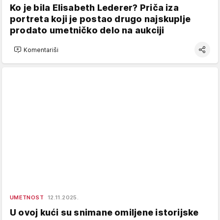
Ko je bila Elisabeth Lederer? Priča iza
portreta koji je postao drugo najskuplje
prodato umetničko delo na aukciji
Komentariši
UMETNOST
12.11.2025.
U ovoj kući su snimane omiljene istorijske