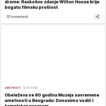
drame: Raskošno zdanje Wilton House krije
bogatu filmsku prošlost
Komentariši
UMETNOST
13.10.2025.
Obeleževa se 60 godina Muzeja savremene
umetnosti u Beogradu: Donosimo vodič i
kompletan program