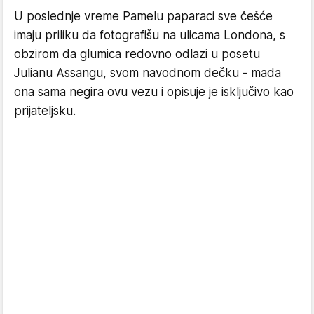
U poslednje vreme Pamelu paparaci sve češće
imaju priliku da fotografišu na ulicama Londona, s
obzirom da glumica redovno odlazi u posetu
Julianu Assangu, svom navodnom dečku - mada
ona sama negira ovu vezu i opisuje je isključivo kao
prijateljsku.