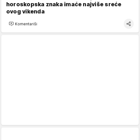
horoskopska znaka imaće najviše sreće
ovog vikenda
Komentariši