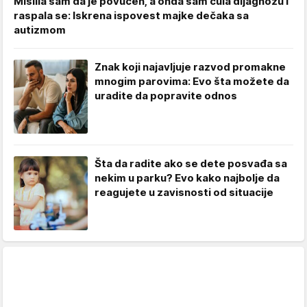
Mislila sam da je povučen, a onda sam čula dijagnozu i
raspala se: Iskrena ispovest majke dečaka sa
autizmom
Znak koji najavljuje razvod promakne
mnogim parovima: Evo šta možete da
uradite da popravite odnos
Šta da radite ako se dete posvađa sa
nekim u parku? Evo kako najbolje da
reagujete u zavisnosti od situacije