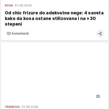
KOSA
07.08.2026.
Od chic frizure do adekvatne nege: 4 saveta
kako da kosa ostane stilizovana i na +30
stepeni
Komentariši
TRENDOVI
07.08.2026.