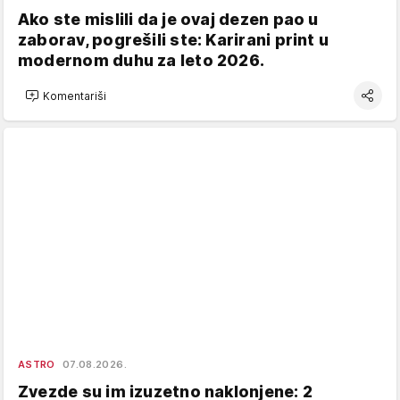
Ako ste mislili da je ovaj dezen pao u
zaborav, pogrešili ste: Karirani print u
modernom duhu za leto 2026.
Komentariši
ASTRO
07.08.2026.
Zvezde su im izuzetno naklonjene: 2