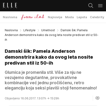
Naslovna
Najnovije
Moda
Lepota
Celebrity
Naslovna
Lifestyle
Umetnost
Damski šik: Pamela
Anderson demonstrira kako da ovog leta nosite predivan stil iz 50-
ih
Damski šik: Pamela Anderson
demonstrira kako da ovog leta nosite
predivan stil iz 50-ih
Glumica je promenila stil. Više za nju ne
vezujemo degutantne, provokativne
kombinacije već jednu pročišćenu, retro
eleganciju koja seksi plaviši stoji fenomenalno!
Objavljeno 16.06.2017. 13:07h
→ 15:29h