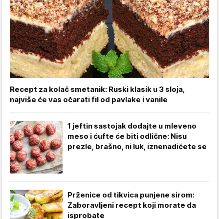
Recept za kolač smetanik: Ruski klasik u 3 sloja,
najviše će vas očarati fil od pavlake i vanile
1 jeftin sastojak dodajte u mleveno
meso i ćufte će biti odlične: Nisu
prezle, brašno, ni luk, iznenadićete se
Prženice od tikvica punjene sirom:
Zaboravljeni recept koji morate da
isprobate