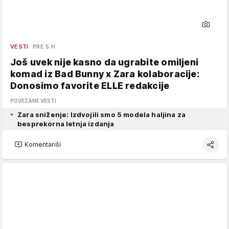
VESTI
PRE 5 H
Još uvek nije kasno da ugrabite omiljeni
komad iz Bad Bunny x Zara kolaboracije:
Donosimo favorite ELLE redakcije
POVEZANE VESTI
Zara sniženje: Izdvojili smo 5 modela haljina za
besprekorna letnja izdanja
Komentariši