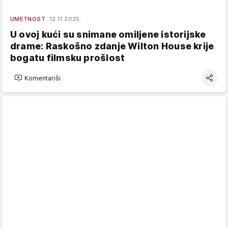
UMETNOST
12.11.2025.
U ovoj kući su snimane omiljene istorijske
drame: Raskošno zdanje Wilton House krije
bogatu filmsku prošlost
Komentariši