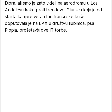
Diora, ali smo je zato videli na aerodromu u Los
Anđelesu kako prati trendove. Glumica koja je od
starta karijere veran fan francuske kuće,
doputovala je na LAX u društvu ljubimca, psa
Pippia, prošetavši dve IT torbe.