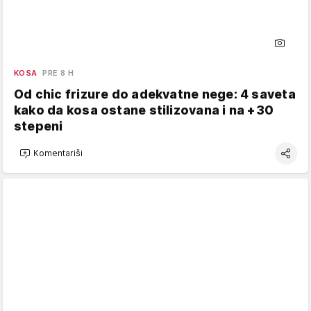
KOSA
PRE 8 H
Od chic frizure do adekvatne nege: 4 saveta
kako da kosa ostane stilizovana i na +30
stepeni
Komentariši