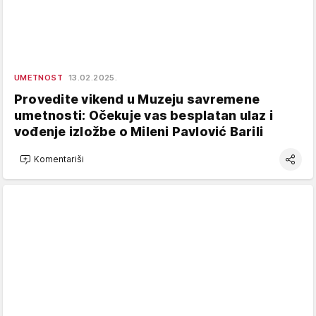
UMETNOST
13.02.2025.
Provedite vikend u Muzeju savremene
umetnosti: Očekuje vas besplatan ulaz i
vođenje izložbe o Mileni Pavlović Barili
Komentariši