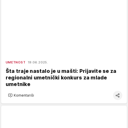
UMETNOST
19.06.2025.
Šta traje nastalo je u mašti: Prijavite se za
regionalni umetnički konkurs za mlade
umetnike
Komentariši