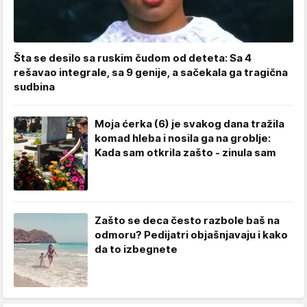
Šta se desilo sa ruskim čudom od deteta: Sa 4
rešavao integrale, sa 9 genije, a sačekala ga tragična
sudbina
Moja ćerka (6) je svakog dana tražila
komad hleba i nosila ga na groblje:
Kada sam otkrila zašto - zinula sam
Zašto se deca često razbole baš na
odmoru? Pedijatri objašnjavaju i kako
da to izbegnete