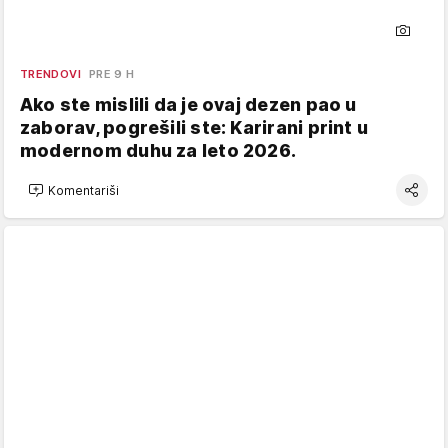
TRENDOVI
PRE 9 H
Ako ste mislili da je ovaj dezen pao u
zaborav, pogrešili ste: Karirani print u
modernom duhu za leto 2026.
Komentariši