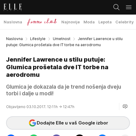
Naslovna
Najnovije
Moda
Lepota
Celebrity
Naslovna
Lifestyle
Umetnost
Jennifer Lawrence u stilu
putuje: Glumica prošetala dve IT torbe na aerodromu
Jennifer Lawrence u stilu putuje:
Glumica prošetala dve IT torbe na
aerodromu
Glumica je dokazala da je trend nošenja dveju
torbi i dalje u modi!
Objavljeno 03.10.2017. 12:11h
→ 12:47h
Dodajte Elle u vaš Google izbor