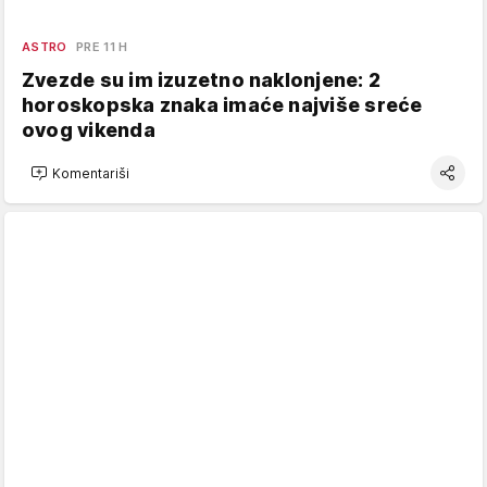
ASTRO
PRE 11 H
Zvezde su im izuzetno naklonjene: 2
horoskopska znaka imaće najviše sreće
ovog vikenda
Komentariši