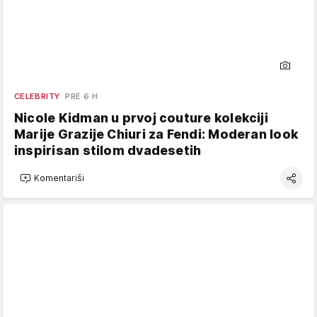
CELEBRITY
PRE 6 H
Nicole Kidman u prvoj couture kolekciji
Marije Grazije Chiuri za Fendi: Moderan look
inspirisan stilom dvadesetih
Komentariši