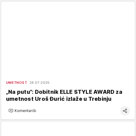
UMETNOST
28.07.2025.
„Na putu”: Dobitnik ELLE STYLE AWARD za
umetnost Uroš Đurić izlaže u Trebinju
Komentariši