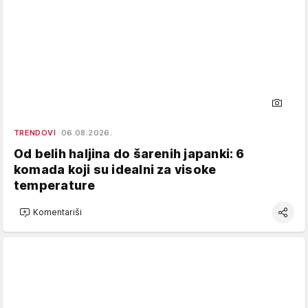
TRENDOVI
06.08.2026.
Od belih haljina do šarenih japanki: 6
komada koji su idealni za visoke
temperature
Komentariši