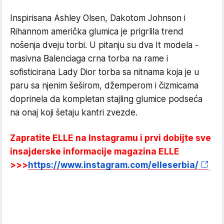
Inspirisana Ashley Olsen, Dakotom Johnson i
Rihannom američka glumica je prigrlila trend
nošenja dveju torbi. U pitanju su dva It modela -
masivna Balenciaga crna torba na rame i
sofisticirana Lady Dior torba sa nitnama koja je u
paru sa njenim šeširom, džemperom i čizmicama
doprinela da kompletan stajling glumice podseća
na onaj koji šetaju kantri zvezde.
Zapratite ELLE na Instagramu i prvi dobijte sve
insajderske informacije magazina ELLE
>>>
https://www.instagram.com/elleserbia/