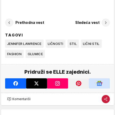
Prethodna vest
Sledeća vest
TAGOVI
JENNIFER LAWRENCE
LIČNOSTI
STIL
LIČNI STIL
FASHION
GLUMICE
Pridruži se ELLE zajednici.
Komentariši