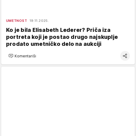
UMETNOST
19.11.2025.
Ko je bila Elisabeth Lederer? Priča iza
portreta koji je postao drugo najskuplje
prodato umetničko delo na aukciji
Komentariši