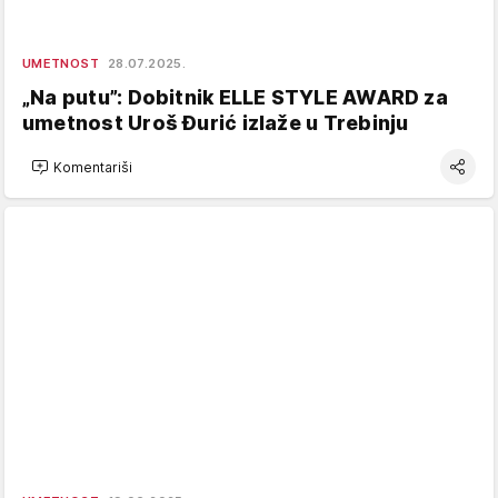
UMETNOST
28.07.2025.
„Na putu”: Dobitnik ELLE STYLE AWARD za
umetnost Uroš Đurić izlaže u Trebinju
Komentariši