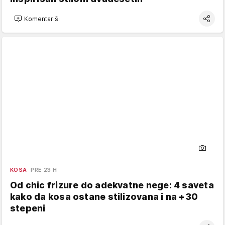
Komentariši
KOSA
PRE 23 H
Od chic frizure do adekvatne nege: 4 saveta
kako da kosa ostane stilizovana i na +30
stepeni