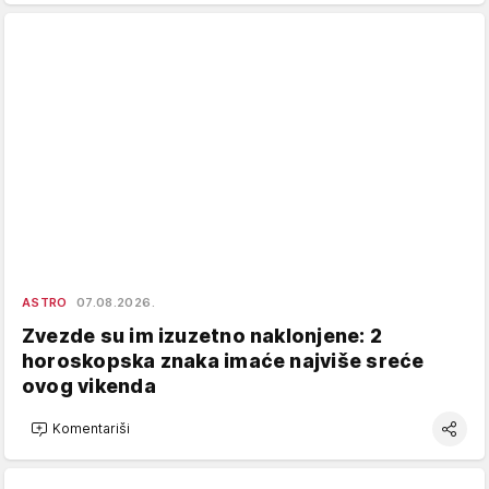
ASTRO
07.08.2026.
Zvezde su im izuzetno naklonjene: 2
horoskopska znaka imaće najviše sreće
ovog vikenda
Komentariši