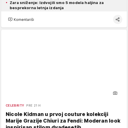
Zara sniženje: Izdvojili smo 5 modela haljina za
besprekorna letnja izdanja
Komentariši
CELEBRITY
PRE 21 H
Nicole Kidman u prvoj couture kolekciji
Marije Grazije Chiuri za Fendi: Moderan look
inspirisan stilom dvadesetih