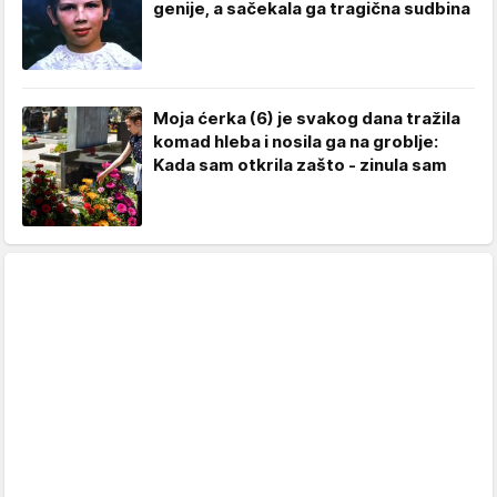
genije, a sačekala ga tragična sudbina
Moja ćerka (6) je svakog dana tražila
komad hleba i nosila ga na groblje:
Kada sam otkrila zašto - zinula sam