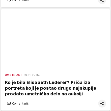
Komentariši
UMETNOST
19.11.2025.
Ko je bila Elisabeth Lederer? Priča iza
portreta koji je postao drugo najskuplje
prodato umetničko delo na aukciji
Komentariši