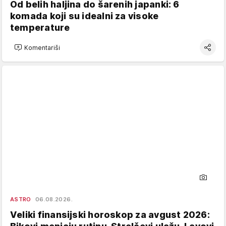
Od belih haljina do šarenih japanki: 6
komada koji su idealni za visoke
temperature
Komentariši
ASTRO
06.08.2026.
Veliki finansijski horoskop za avgust 2026: