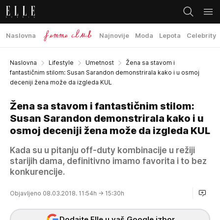
Naslovna
Najnovije
Moda
Lepota
Celebrity
Naslovna
Lifestyle
Umetnost
Žena sa stavom i
fantastičnim stilom: Susan Sarandon demonstrirala kako i u osmoj
deceniji žena može da izgleda KUL
Žena sa stavom i fantastičnim stilom:
Susan Sarandon demonstrirala kako i u
osmoj deceniji žena može da izgleda KUL
Kada su u pitanju off-duty kombinacije u režiji
starijih dama, definitivno imamo favorita i to bez
konkurencije.
Objavljeno 08.03.2018. 11:54h
→ 15:30h
Dodajte Elle u vaš Google izbor