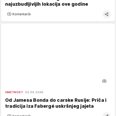
najuzbudljivijih lokacija ove godine
Komentariši
UMETNOST
02.04.2026.
Od Jamesa Bonda do carske Rusije: Priča i
tradicija iza Fabergé uskršnjeg jajeta