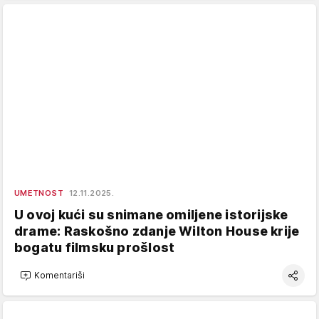
UMETNOST
12.11.2025.
U ovoj kući su snimane omiljene istorijske
drame: Raskošno zdanje Wilton House krije
bogatu filmsku prošlost
Komentariši