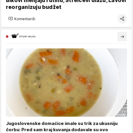
Bikovi menjaju rutinu, Strelčevi ulažu, Lavovi
reorganizuju budžet
Komentariši
Jugoslovenske domaćice imale su trik za ukusniju
čorbu: Pred sam kraj kuvanja dodavale su ovo