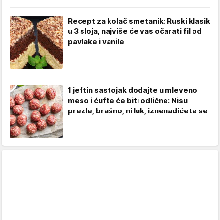
Recept za kolač smetanik: Ruski klasik
u 3 sloja, najviše će vas očarati fil od
pavlake i vanile
1 jeftin sastojak dodajte u mleveno
meso i ćufte će biti odlične: Nisu
prezle, brašno, ni luk, iznenadićete se