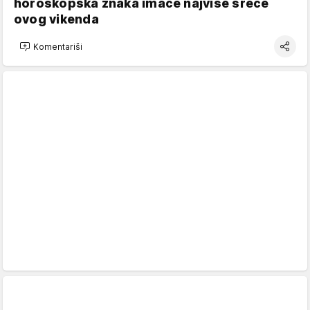
horoskopska znaka imaće najviše sreće
ovog vikenda
Komentariši