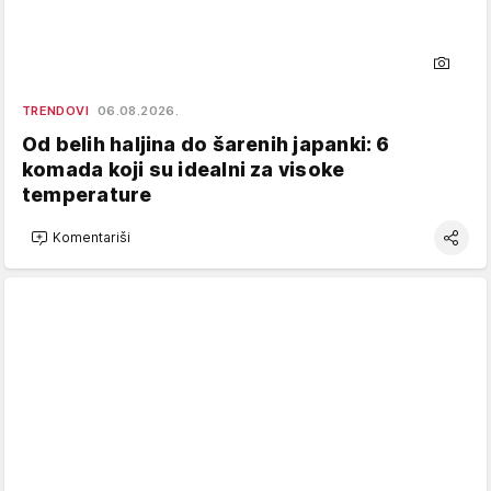
TRENDOVI
06.08.2026.
Od belih haljina do šarenih japanki: 6
komada koji su idealni za visoke
temperature
Komentariši