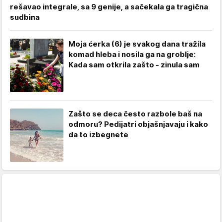
rešavao integrale, sa 9 genije, a sačekala ga tragična
sudbina
Moja ćerka (6) je svakog dana tražila
komad hleba i nosila ga na groblje:
Kada sam otkrila zašto - zinula sam
Zašto se deca često razbole baš na
odmoru? Pedijatri objašnjavaju i kako
da to izbegnete