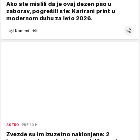
Ako ste mislili da je ovaj dezen pao u
zaborav, pogrešili ste: Karirani print u
modernom duhu za leto 2026.
Komentariši
ASTRO
PRE 10 H
Zvezde su im izuzetno naklonjene: 2