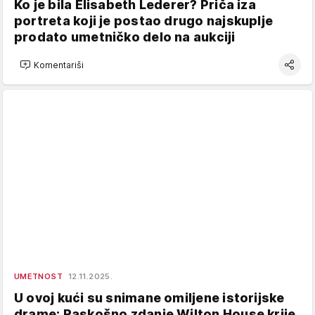
Ko je bila Elisabeth Lederer? Priča iza
portreta koji je postao drugo najskuplje
prodato umetničko delo na aukciji
Komentariši
UMETNOST
12.11.2025.
U ovoj kući su snimane omiljene istorijske
drame: Raskošno zdanje Wilton House krije