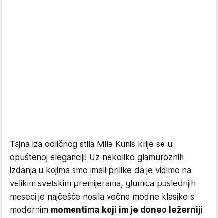
Tajna iza odličnog stila Mile Kunis krije se u
opuštenoj eleganciji! Uz nekoliko glamuroznih
izdanja u kojima smo imali prilike da je vidimo na
velikim svetskim premijerama, glumica poslednjih
meseci je najčešće nosila večne modne klasike s
modernim
momentima koji im je doneo ležerniji