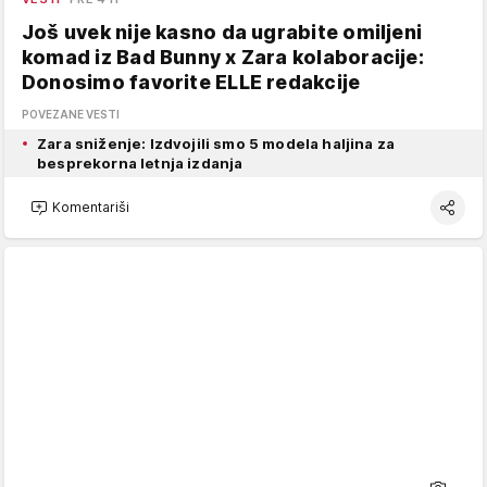
Još uvek nije kasno da ugrabite omiljeni
komad iz Bad Bunny x Zara kolaboracije:
Donosimo favorite ELLE redakcije
POVEZANE VESTI
Zara sniženje: Izdvojili smo 5 modela haljina za
besprekorna letnja izdanja
Komentariši