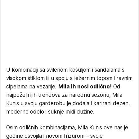
U kombinaciji sa svilenom košuljom i sandalama s
visokom štiklom ili u spoju s ležernim topom i ravnim
cipelama na vezanje,
Mila ih nosi odlično!
Od
najpoželjnijih trendova za narednu sezonu, Mila
Kunis u svoju garderobu je dodala i karirani dezen,
moderno odelo i suknje midi dužine.
Osim odličnih kombinacijama, Mila Kunis ove nas je
godine osvojila i novom frizurom – svoje