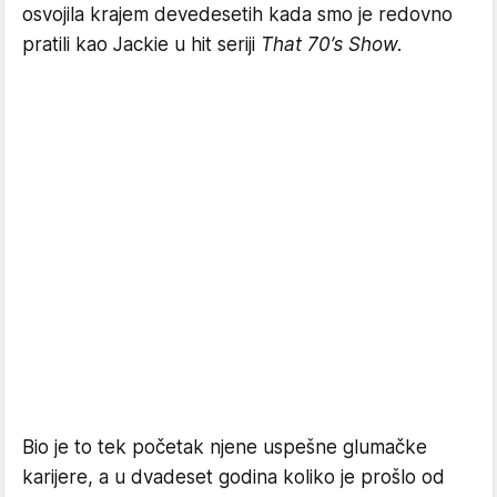
osvojila krajem devedesetih kada smo je redovno
pratili kao Jackie u hit seriji
That 70’s Show.
Bio je to tek početak njene uspešne glumačke
karijere, a u dvadeset godina koliko je prošlo od