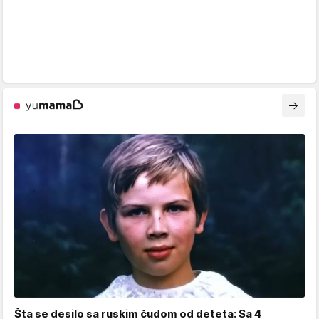
Šta se desilo sa ruskim čudom od deteta: Sa 4