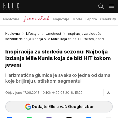
Naslovna
Najnovije
Moda
Lepota
Celebrity
Naslovna
Lifestyle
Umetnost
Inspiracija za sledeću
sezonu: Najbolja izdanja Mile Kunis koja će biti HIT tokom jeseni
Inspiracija za sledeću sezonu: Najbolja
izdanja Mile Kunis koja će biti HIT tokom
jeseni
Harizmatična glumica je svakako jedna od dama
koje briljiraju u stilskom segmentu!
Objavljeno 17.08.2018. 10:10h
→ 20.08.2018. 15:22h
Dodajte Elle u vaš Google izbor