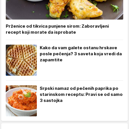
Prženice od tikvica punjene sirom: Zaboravljeni
recept koji morate da isprobate
Kako da vam galete ostanu hrskave
posle pečenja? 3 saveta koja vredi da
zapamtite
Srpski namaz od pečenih paprika po
starinskom receptu: Pravi se od samo
3 sastojka