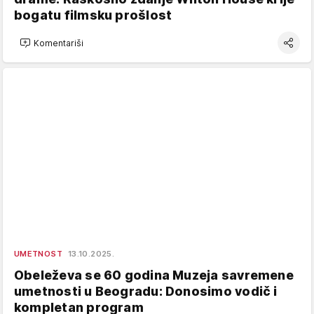
bogatu filmsku prošlost
Komentariši
UMETNOST
13.10.2025.
Obeleževa se 60 godina Muzeja savremene
umetnosti u Beogradu: Donosimo vodič i
kompletan program