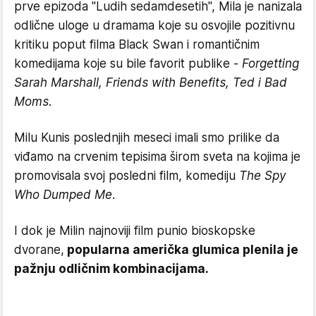
prve epizoda "Ludih sedamdesetih", Mila je nanizala
odlične uloge u dramama koje su osvojile pozitivnu
kritiku poput filma Black Swan i romantičnim
komedijama koje su bile favorit publike -
Forgetting
Sarah Marshall, Friends with Benefits, Ted i Bad
Moms.
Milu Kunis poslednjih meseci imali smo prilike da
viđamo na crvenim tepisima širom sveta na kojima je
promovisala svoj posledni film, komediju
The Spy
Who Dumped Me.
I dok je Milin najnoviji film punio bioskopske
dvorane,
popularna američka glumica plenila je
pažnju odličnim kombinacijama.