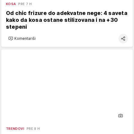
KOSA
PRE 7 H
Od chic frizure do adekvatne nege: 4 saveta
kako da kosa ostane stilizovana i na +30
stepeni
Komentariši
TRENDOVI
PRE 8 H