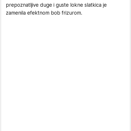
prepoznatljive duge i guste lokne slatkica je
zamenila efektnom bob frizurom.