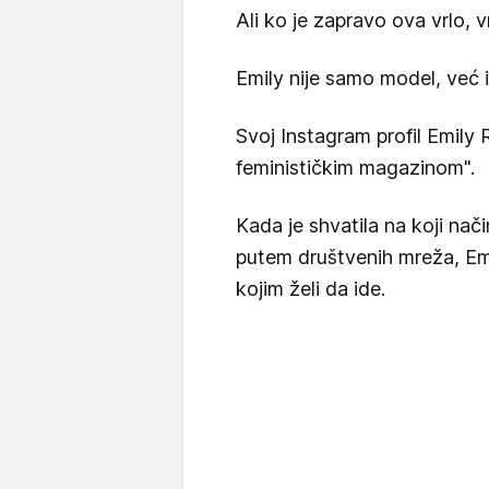
Ali ko je zapravo ova vrlo,
Emily nije samo model, već i 
Svoj Instagram profil Emily 
feminističkim magazinom".
Kada je shvatila na koji nač
putem društvenih mreža, Emil
kojim želi da ide.