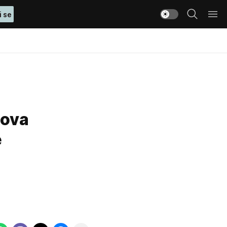
i se
 ova
e