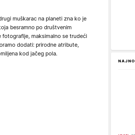
drugi muškarac na planeti zna ko je
koja besramno po društvenim
 fotografije, maksimalno se trudeći
oramo dodati: prirodne atribute,
miljena kod jačeg pola.
NAJNO