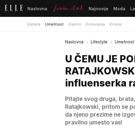
Naslovna
Najnovije
Moda
L
Kultura
Umetnost
Gastro
Putovanja
Promo
Naslovna
Lifestyle
Umetnost
U ČEMU JE PO
RATAJKOWSKI: 
influenserka r
Pitajte svog druga, brata
Ratajkowski, pritom se po
da njeno prezime ne izgov
pravilno umesto vas!