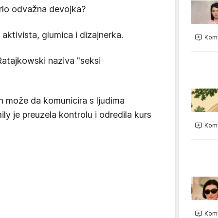
 vrlo odvažna devojka?
aktivista, glumica i dizajnerka.
Kome
Ratajkowski naziva "seksi
in može da komunicira s ljudima
y je preuzela kontrolu i odredila kurs
Kome
Kome