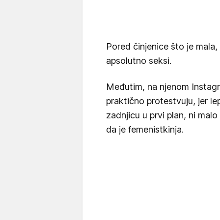
Pored činjenice što je mala,
apsolutno seksi.
Međutim, na njenom Instag
praktično protestvuju, jer le
zadnjicu u prvi plan, ni malo
da je femenistkinja.