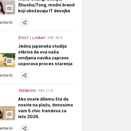
Shushu/Tong, modni brend
koji obožavaju IT devojke
ntariši
ŽIVOT I LJUBAV
PRE 19 H
Jedna japanska studija
otkriva da ova naša
omiljena navika zapravo
usporava proces starenja
ntariši
TRENDOVI
PRE 21 H
Ako imate dilemu šta da
nosite na plažu, donosimo
vam 5 chic trendova za
leto 2026.
ntariši