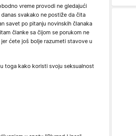
lobodno vreme provodi ne gledajući
ge, danas svakako ne postiže da čita
ažan savet po pitanju novinskih članaka
Čitam članke sa čijom se porukom ne
i jer ćete još bolje razumeti stavove u
ju toga kako koristi svoju seksualnost