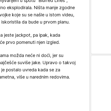
vljivanjem u spotu "Blurred Lines",
alno eksplodirala. Ništa manje zgodne
evojke koje su se našle u istom videu,
a iskoristila da bude u prvom planu.
ta jeste jackpot, pa ipak, kada
 će prvo pomenuti njen izgled.
ama možda neće ni doći, jer su
ajčešće suviše jake. Upravo o takvoj
o je postalo uvreda kada se za
 pametna, više u narednim redovima.