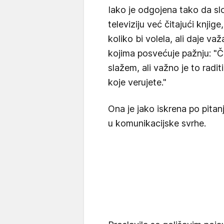
Iako je odgojena tako da s
televiziju već čitajući knji
koliko bi volela, ali daje v
kojima posvećuje pažnju: "
slažem, ali važno je to radit
koje verujete."
Ona je jako iskrena po pitan
u komunikacijske svrhe.