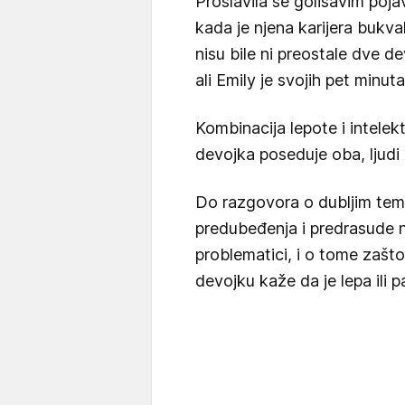
Proslavila se golišavim poja
kada je njena karijera bukv
nisu bile ni preostale dve d
ali Emily je svojih pet minut
Kombinacija lepote i intelek
devojka poseduje oba, ljudi
Do razgovora o dubljim tem
predubeđenja i predrasude n
problematici, i o tome zašt
devojku kaže da je lepa ili