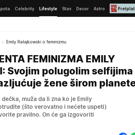
epota
Celebrity
Lifestyle
Stav
Decor
Astro
Pretplat
Emily Ratajkowski o feminizmu
ENTA FEMINIZMA EMILY
Svojim polugolim selfijima
azljućuje žene širom planet
, dečka, muža da li zna ko je Emily
trudite (što verovatno i nećete uspeti)
orite pravilno. On će ga izgovoriti