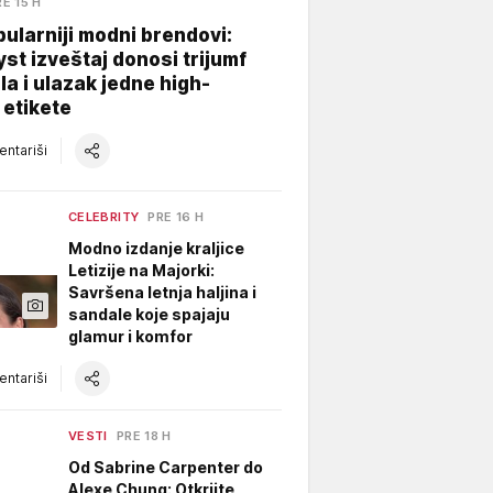
RE 15 H
ularniji modni brendovi:
yst izveštaj donosi trijumf
a i ulazak jedne high-
 etikete
ntariši
CELEBRITY
PRE 16 H
Modno izdanje kraljice
Letizije na Majorki:
Savršena letnja haljina i
sandale koje spajaju
glamur i komfor
ntariši
VESTI
PRE 18 H
Od Sabrine Carpenter do
Alexe Chung: Otkrijte