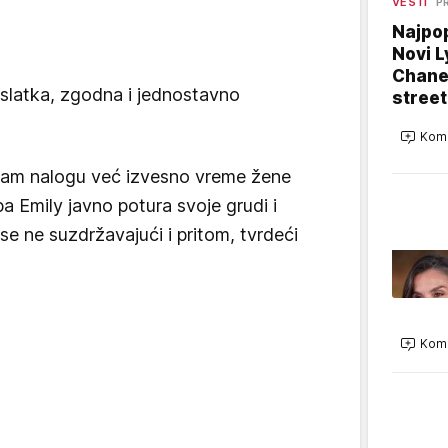
VESTI
P
Najpop
Novi L
Chanel
 slatka, zgodna i jednostavno
street
Kome
ram nalogu već izvesno vreme žene
pa Emily javno potura svoje grudi i
 se ne suzdržavajući i pritom, tvrdeći
Kome