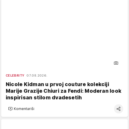
CELEBRITY
07.08.2026.
Nicole Kidman u prvoj couture kolekciji
Marije Grazije Chiuri za Fendi: Moderan look
inspirisan stilom dvadesetih
Komentariši