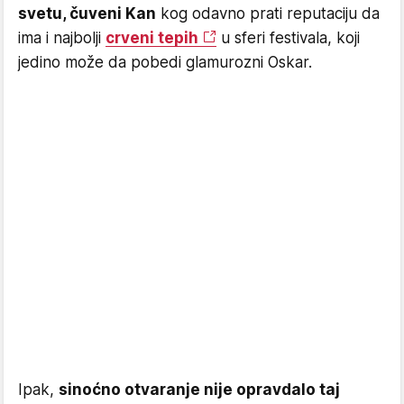
svetu, čuveni Kan
kog odavno prati reputaciju da
ima i najbolji
crveni tepih
u sferi festivala, koji
jedino može da pobedi glamurozni Oskar.
Ipak,
sinoćno otvaranje nije opravdalo taj