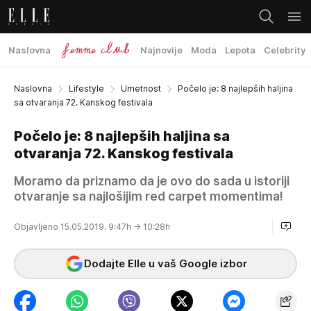
Naslovna
Najnovije
Moda
Lepota
Celebrity
Naslovna
Lifestyle
Umetnost
Počelo je: 8 najlepših haljina
sa otvaranja 72. Kanskog festivala
Počelo je: 8 najlepših haljina sa
otvaranja 72. Kanskog festivala
Moramo da priznamo da je ovo do sada u istoriji
otvaranje sa najlošijim red carpet momentima!
Objavljeno 15.05.2019. 9:47h
→ 10:28h
Dodajte Elle u vaš Google izbor