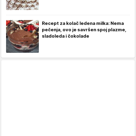
Recept za kolač ledena milka: Nema
pečenja, ovo je savršen spoj plazme,
sladoleda i čokolade