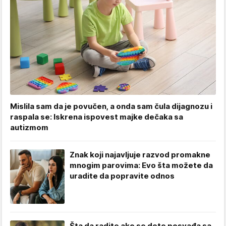
Mislila sam da je povučen, a onda sam čula dijagnozu i
raspala se: Iskrena ispovest majke dečaka sa
autizmom
Znak koji najavljuje razvod promakne
mnogim parovima: Evo šta možete da
uradite da popravite odnos
Šta da radite ako se dete posvađa sa