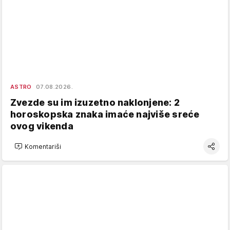
ASTRO
07.08.2026.
Zvezde su im izuzetno naklonjene: 2
horoskopska znaka imaće najviše sreće
ovog vikenda
Komentariši