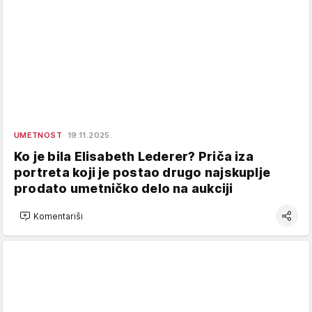
UMETNOST
19.11.2025.
Ko je bila Elisabeth Lederer? Priča iza
portreta koji je postao drugo najskuplje
prodato umetničko delo na aukciji
Komentariši