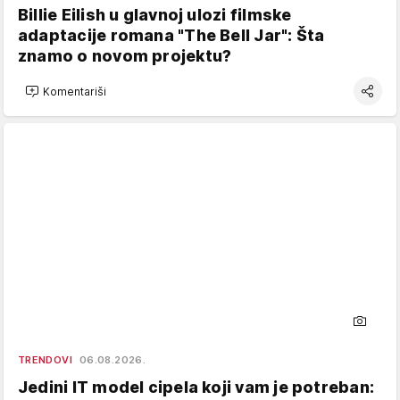
Billie Eilish u glavnoj ulozi filmske
adaptacije romana "The Bell Jar": Šta
znamo o novom projektu?
Komentariši
TRENDOVI
06.08.2026.
Jedini IT model cipela koji vam je potreban: