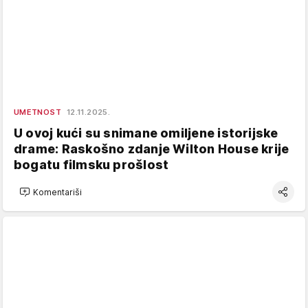
UMETNOST
12.11.2025.
U ovoj kući su snimane omiljene istorijske
drame: Raskošno zdanje Wilton House krije
bogatu filmsku prošlost
Komentariši