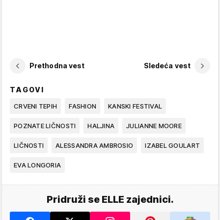
Prethodna vest
Sledeća vest
TAGOVI
CRVENI TEPIH
FASHION
KANSKI FESTIVAL
POZNATE LIČNOSTI
HALJINA
JULIANNE MOORE
LIČNOSTI
ALESSANDRA AMBROSIO
IZABEL GOULART
EVA LONGORIA
Pridruži se ELLE zajednici.