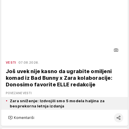
VESTI
07.08.2026.
Još uvek nije kasno da ugrabite omiljeni
komad iz Bad Bunny x Zara kolaboracije:
Donosimo favorite ELLE redakcije
POVEZANE VESTI
Zara sniženje: Izdvojili smo 5 modela haljina za
besprekorna letnja izdanja
Komentariši