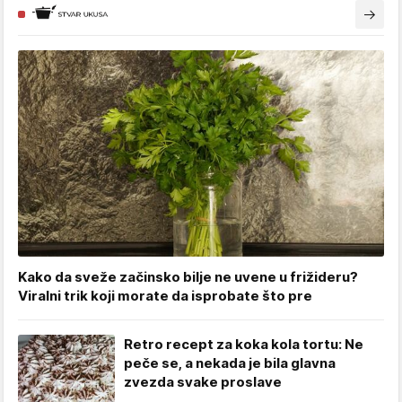
Kako da sveže začinsko bilje ne uvene u frižideru?
Viralni trik koji morate da isprobate što pre
Retro recept za koka kola tortu: Ne
peče se, a nekada je bila glavna
zvezda svake proslave