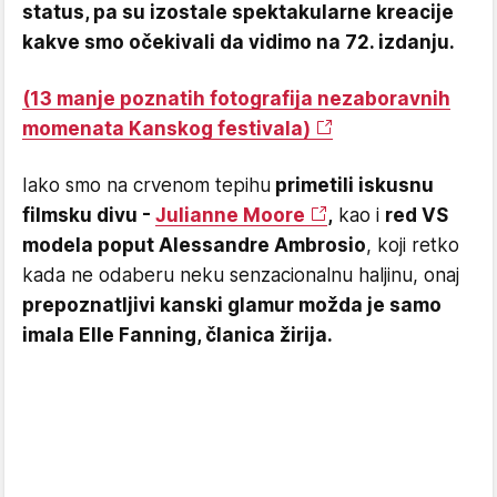
status, pa su izostale spektakularne kreacije
kakve smo očekivali da vidimo na 72. izdanju.
(13 manje poznatih fotografija nezaboravnih
momenata Kanskog festivala)
Iako smo na crvenom tepihu
primetili iskusnu
filmsku divu -
Julianne Moore
,
kao i
red VS
modela poput Alessandre Ambrosio
, koji retko
kada ne odaberu neku senzacionalnu haljinu, onaj
prepoznatljivi kanski glamur možda je samo
imala Elle Fanning, članica žirija.