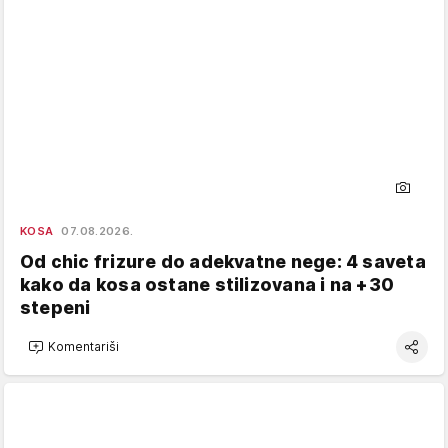
KOSA
07.08.2026.
Od chic frizure do adekvatne nege: 4 saveta
kako da kosa ostane stilizovana i na +30
stepeni
Komentariši