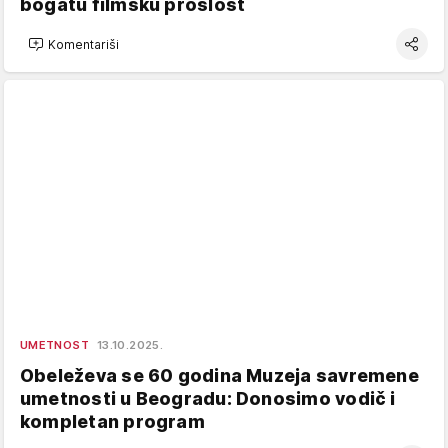
bogatu filmsku prošlost
Komentariši
UMETNOST
13.10.2025.
Obeleževa se 60 godina Muzeja savremene
umetnosti u Beogradu: Donosimo vodič i
kompletan program