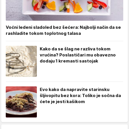
Voćni ledeni sladoled bez šećera: Najbolji način da se
rashladite tokom toplotnog talasa
Kako da se šlag ne razliva tokom
vrućina? Poslastičari mu obavezno
dodaju 1 kremasti sastojak
Evo kako da napravite starinsku
šljivopitu bez kora: Toliko je sočna da
ćete je jesti kašikom