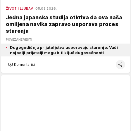
ŽIVOT I LJUBAV
05.08.2026.
Jedna japanska studija otkriva da ova naša
omiljena navika zapravo usporava proces
starenja
POVEZANE VESTI
Dugogodišnja prijateljstva usporavaju starenje: Vaši
najbolji prijatelji mogu biti ključ dugovečnosti
Komentariši