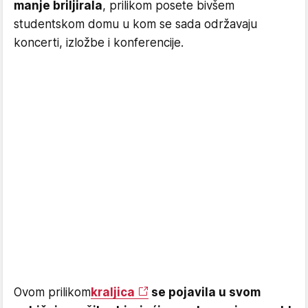
manje briljirala
, prilikom posete bivšem
studentskom domu u kom se sada održavaju
koncerti, izložbe i konferencije.
Ovom prilikom
kraljica
se pojavila u svom