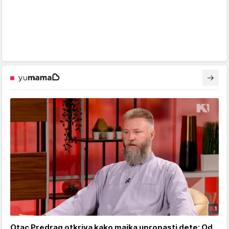
Otac Predrag otkriva kako majka upropasti dete: Od