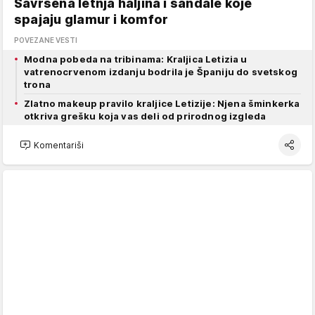
Savršena letnja haljina i sandale koje
spajaju glamur i komfor
POVEZANE VESTI
Modna pobeda na tribinama: Kraljica Letizia u
vatrenocrvenom izdanju bodrila je Španiju do svetskog
trona
Zlatno makeup pravilo kraljice Letizije: Njena šminkerka
otkriva grešku koja vas deli od prirodnog izgleda
Komentariši