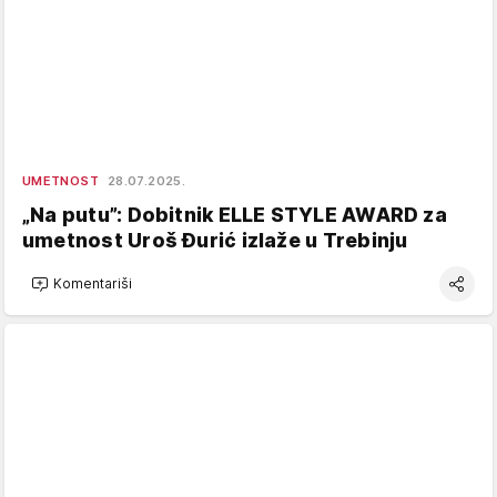
UMETNOST
28.07.2025.
„Na putu”: Dobitnik ELLE STYLE AWARD za
umetnost Uroš Đurić izlaže u Trebinju
Komentariši