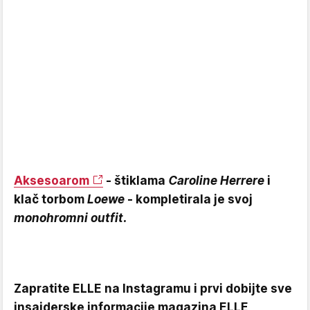
Aksesoarom
- štiklama
Caroline Herrere
i
klač torbom
Loewe
- kompletirala je svoj
monohromni outfit.
Zapratite ELLE na Instagramu i prvi dobijte sve
insajderske informacije magazina ELLE