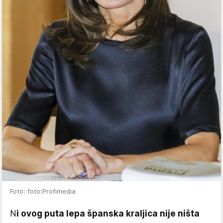
Foto: foto:Profimedia
N
i ovog puta lepa španska kraljica nije ništa