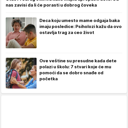
nas zavisi da li će porasti u dobrog čoveka
Deca koju umesto mame odgaja baka
imaju posledice: Psiholozi kažu da ovo
ostavlja trag za ceo život
Ove veštine su presudne kada dete
polazi u školu: 7 stvari koje će mu
pomoći da se dobro snađe od
početka