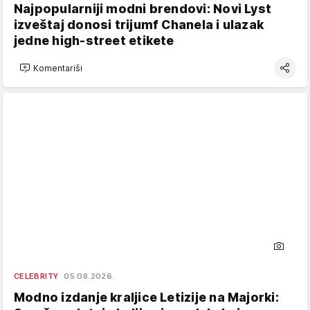
Najpopularniji modni brendovi: Novi Lyst
izveštaj donosi trijumf Chanela i ulazak
jedne high-street etikete
Komentariši
CELEBRITY
05.08.2026.
Modno izdanje kraljice Letizije na Majorki: