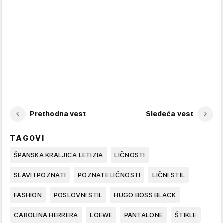
Prethodna vest
Sledeća vest
TAGOVI
ŠPANSKA KRALJICA LETIZIA
LIČNOSTI
SLAVI I POZNATI
POZNATE LIČNOSTI
LIČNI STIL
FASHION
POSLOVNI STIL
HUGO BOSS BLACK
CAROLINA HERRERA
LOEWE
PANTALONE
ŠTIKLE