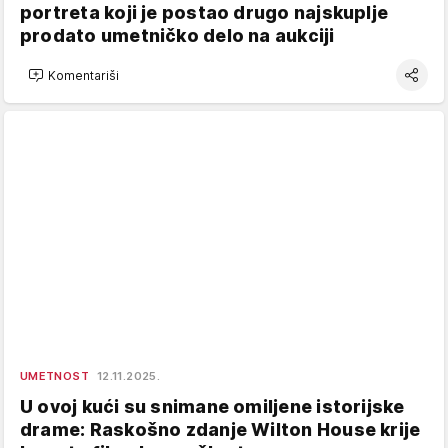
portreta koji je postao drugo najskuplje
prodato umetničko delo na aukciji
Komentariši
UMETNOST
12.11.2025.
U ovoj kući su snimane omiljene istorijske
drame: Raskošno zdanje Wilton House krije