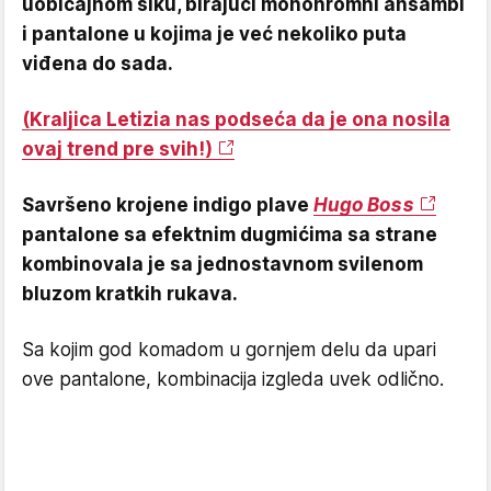
uobičajnom šiku, birajući monohromni ansambl
i pantalone u kojima je već nekoliko puta
viđena do sada.
(Kraljica Letizia nas podseća da je ona nosila
ovaj trend pre svih!)
Savršeno krojene indigo plave
Hugo Boss
pantalone sa efektnim dugmićima sa strane
kombinovala je sa jednostavnom svilenom
bluzom kratkih rukava.
Sa kojim god komadom u gornjem delu da upari
ove pantalone, kombinacija izgleda uvek odlično.