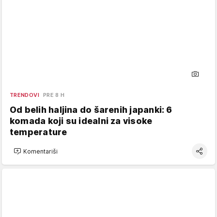
TRENDOVI
PRE 8 H
Od belih haljina do šarenih japanki: 6
komada koji su idealni za visoke
temperature
Komentariši