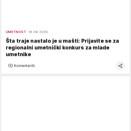
UMETNOST
19.06.2025.
Šta traje nastalo je u mašti: Prijavite se za
regionalni umetnički konkurs za mlade
umetnike
Komentariši