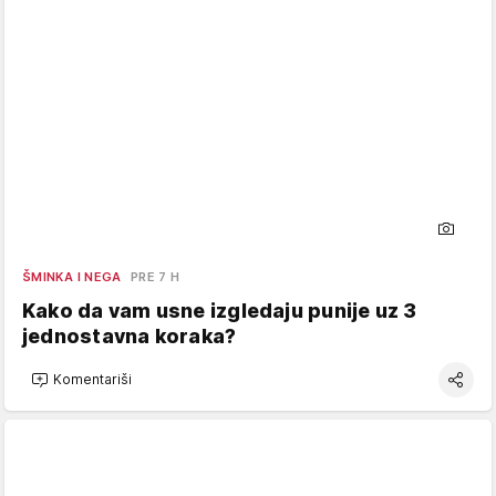
ŠMINKA I NEGA
PRE 7 H
Kako da vam usne izgledaju punije uz 3
jednostavna koraka?
Komentariši