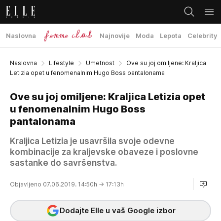
Naslovna
Najnovije
Moda
Lepota
Celebrity
Naslovna
Lifestyle
Umetnost
Ove su joj omiljene: Kraljica
Letizia opet u fenomenalnim Hugo Boss pantalonama
Ove su joj omiljene: Kraljica Letizia opet
u fenomenalnim Hugo Boss
pantalonama
Kraljica Letizia je usavršila svoje odevne
kombinacije za kraljevske obaveze i poslovne
sastanke do savršenstva.
Objavljeno 07.06.2019. 14:50h
→ 17:13h
Dodajte Elle u vaš Google izbor