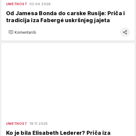
UMETNOST
02.04.2026.
Od Jamesa Bonda do carske Rusije: Priča i
tradicija iza Fabergé uskršnjeg jajeta
Komentariši
UMETNOST
19.11.2025.
Ko je bila Elisabeth Lederer? Priča iza