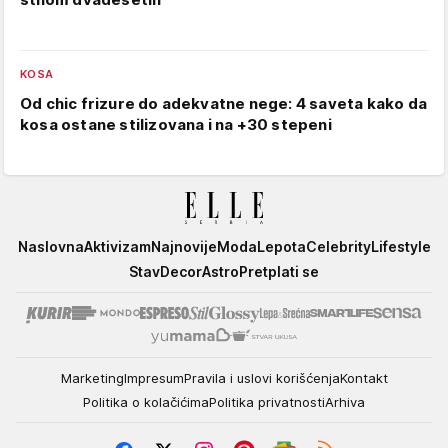
KOSA
Od chic frizure do adekvatne nege: 4 saveta kako da
kosa ostane stilizovana i na +30 stepeni
Elle
Naslovna
Aktivizam
Najnovije
Moda
Lepota
Celebrity
Lifestyle
Stav
Decor
Astro
Pretplati se
Marketing
Impresum
Pravila i uslovi korišćenja
Kontakt
Politika o kolačićima
Politika privatnosti
Arhiva