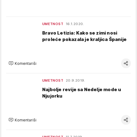
UMETNOST
16.1.2020.
Bravo Letizia: Kako se zimi nosi
proleće pokazala je kraljica Španije
Komentariši
UMETNOST
20.9.2019.
Najbolje revije sa Nedelje mode u
Njujorku
Komentariši