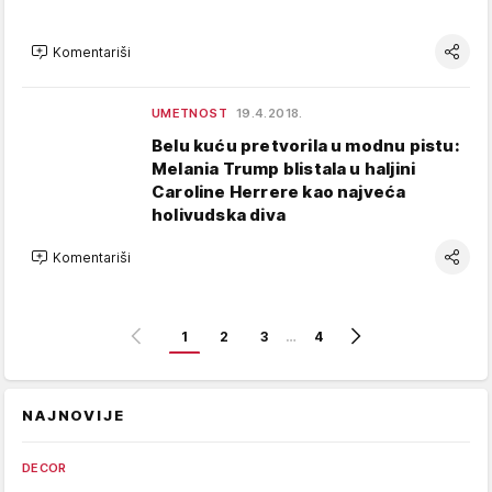
Komentariši
UMETNOST
19.4.2018.
Belu kuću pretvorila u modnu pistu:
Melania Trump blistala u haljini
Caroline Herrere kao najveća
holivudska diva
Komentariši
1
2
3
…
4
NAJNOVIJE
DECOR