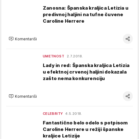
Zanosna: Španska kraljica Letizia u
predivnoj haljini na tufne čuvene
Caroline Herrere
Komentariši
UMETNOST
2.7.2018.
Lady in red: Španska kraljica Letizia
u efektnoj crvenoj haljini dokazala
zašto nema konkurenciju
Komentariši
CELEBRITY
4.5.2018.
Fantastično belo odelo s potpisom
Caroline Herrere u režiji španske
kraljice Letizije