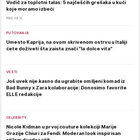
Vodič za toplotni talas: 5 najčešćih grešaka u kući
koje moramo izbeći
PRE 19 H
PUTOVANJA
Umesto Kaprija, na ovom skrivenom ostrvu u Italiji
ćete doživeti šta zaista znači "la dolce vita"
VESTI
Još uvek nije kasno da ugrabite omiljeni komad iz
Bad Bunny x Zara kolaboracije: Donosimo favorite
ELLE redakcije
CELEBRITY
Nicole Kidman u prvoj couture kolekciji Marije
Grazije Chiuri za Fendi: Moderan look inspirisan
stilom dvadesetih