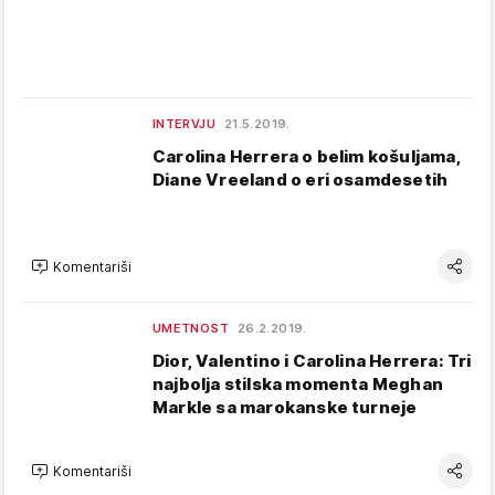
INTERVJU
21.5.2019.
Carolina Herrera o belim košuljama,
Diane Vreeland o eri osamdesetih
Komentariši
UMETNOST
26.2.2019.
Dior, Valentino i Carolina Herrera: Tri
najbolja stilska momenta Meghan
Markle sa marokanske turneje
Komentariši