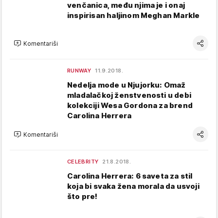
venčanica, među njima je i onaj
inspirisan haljinom Meghan Markle
Komentariši
RUNWAY
11.9.2018.
Nedelja mode u Njujorku: Omaž
mladalačkoj ženstvenosti u debi
kolekciji Wesa Gordona za brend
Carolina Herrera
Komentariši
CELEBRITY
21.8.2018.
Carolina Herrera: 6 saveta za stil
koja bi svaka žena morala da usvoji
što pre!