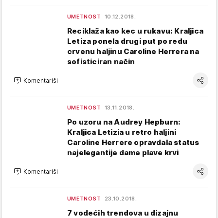
UMETNOST
10.12.2018.
Reciklaža kao kec u rukavu: Kraljica
Letiza ponela drugi put po redu
crvenu haljinu Caroline Herrera na
sofisticiran način
Komentariši
UMETNOST
13.11.2018.
Po uzoru na Audrey Hepburn:
Kraljica Letizia u retro haljini
Caroline Herrere opravdala status
najelegantije dame plave krvi
Komentariši
UMETNOST
23.10.2018.
7 vodećih trendova u dizajnu