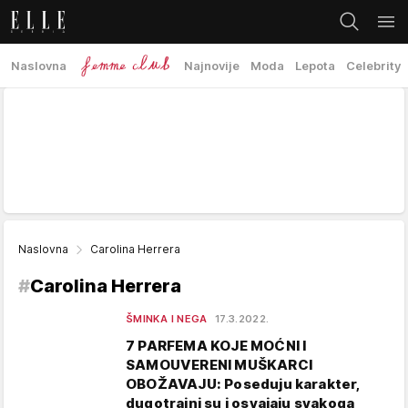
Naslovna
Najnovije
Moda
Lepota
Celebrity
Naslovna
Carolina Herrera
#
Carolina Herrera
ŠMINKA I NEGA
17.3.2022.
7 PARFEMA KOJE MOĆNI I
SAMOUVERENI MUŠKARCI
OBOŽAVAJU: Poseduju karakter,
dugotrajni su i osvajaju svakoga