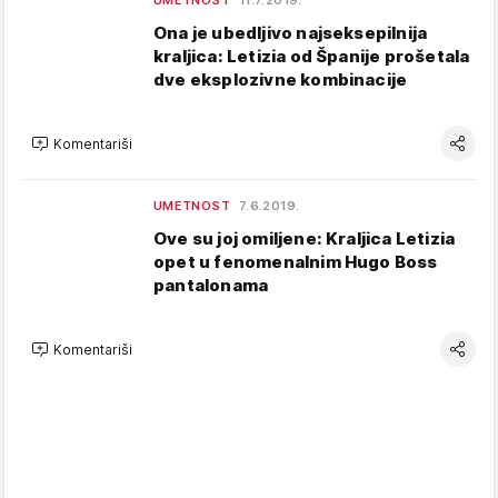
UMETNOST
11.7.2019.
Ona je ubedljivo najseksepilnija
kraljica: Letizia od Španije prošetala
dve eksplozivne kombinacije
Komentariši
UMETNOST
7.6.2019.
Ove su joj omiljene: Kraljica Letizia
opet u fenomenalnim Hugo Boss
pantalonama
Komentariši