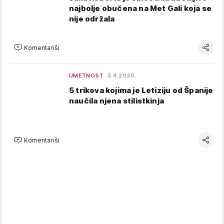
najbolje obučena na Met Gali koja se
nije održala
Komentariši
UMETNOST
3.4.2020.
5 trikova kojima je Letiziju od Španije
naučila njena stilistkinja
Komentariši