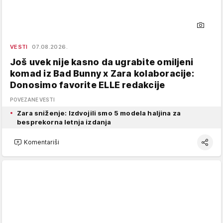
VESTI
07.08.2026.
Još uvek nije kasno da ugrabite omiljeni
komad iz Bad Bunny x Zara kolaboracije:
Donosimo favorite ELLE redakcije
POVEZANE VESTI
Zara sniženje: Izdvojili smo 5 modela haljina za
besprekorna letnja izdanja
Komentariši