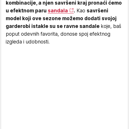
kombinacije, a njen savršeni kraj pronaći ćemo
u efektnom paru
sandala
.
Kao
savršeni
model koji ove sezone možemo dodati svojoj
garderobi istakle su se ravne sandale
koje, baš
poput odevnih favorita, donose spoj efektnog
izgleda i udobnosti.