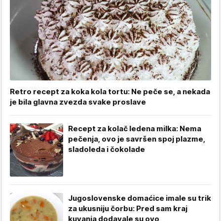
Retro recept za koka kola tortu: Ne peče se, a nekada
je bila glavna zvezda svake proslave
Recept za kolač ledena milka: Nema
pečenja, ovo je savršen spoj plazme,
sladoleda i čokolade
Jugoslovenske domaćice imale su trik
za ukusniju čorbu: Pred sam kraj
kuvanja dodavale su ovo