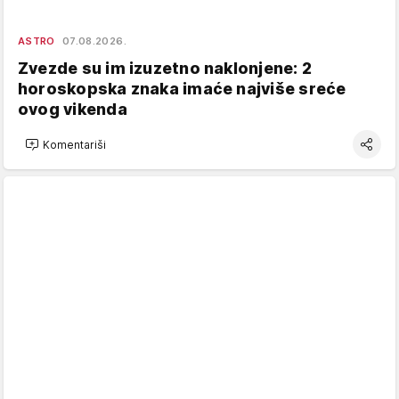
ASTRO
07.08.2026.
Zvezde su im izuzetno naklonjene: 2
horoskopska znaka imaće najviše sreće
ovog vikenda
Komentariši