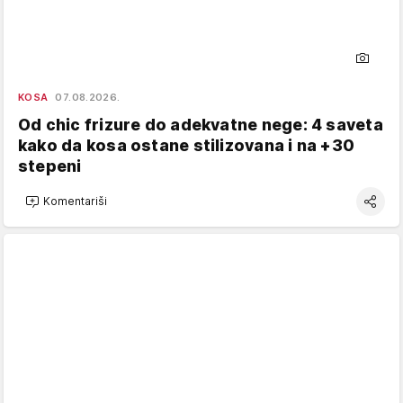
KOSA
07.08.2026.
Od chic frizure do adekvatne nege: 4 saveta
kako da kosa ostane stilizovana i na +30
stepeni
Komentariši