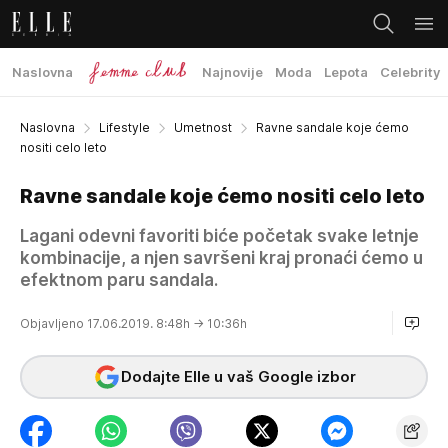
Naslovna
Najnovije
Moda
Lepota
Celebrity
Naslovna
Lifestyle
Umetnost
Ravne sandale koje ćemo
nositi celo leto
Ravne sandale koje ćemo nositi celo leto
Lagani odevni favoriti biće početak svake letnje
kombinacije, a njen savršeni kraj pronaći ćemo u
efektnom paru sandala.
Objavljeno 17.06.2019. 8:48h
→ 10:36h
Dodajte Elle u vaš Google izbor