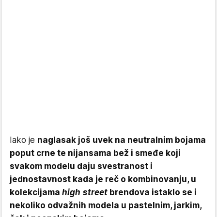
Iako je
naglasak još uvek na neutralnim bojama
poput crne te nijansama bež i smeđe koji
svakom modelu daju svestranost i
jednostavnost kada je reč o kombinovanju, u
kolekcijama
high street
brendova istaklo se i
nekoliko odvažnih modela u pastelnim, jarkim,