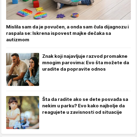
Mislila sam da je povučen, a onda sam čula dijagnozu i
raspala se: Iskrena ispovest majke dečaka sa
autizmom
Znak koji najavljuje razvod promakne
mnogim parovima: Evo šta možete da
uradite da popravite odnos
Šta da radite ako se dete posvađa sa
nekim u parku? Evo kako najbolje da
reagujete u zavisnosti od situacije