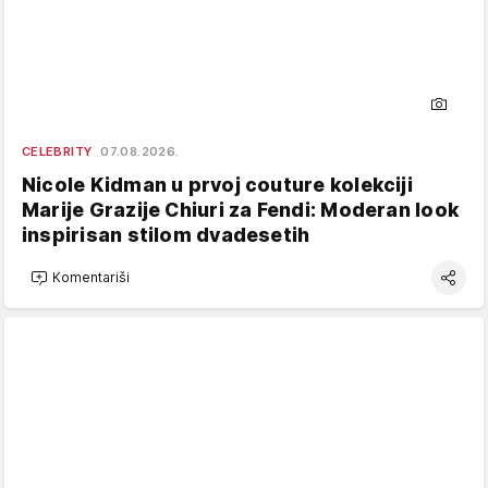
CELEBRITY
07.08.2026.
Nicole Kidman u prvoj couture kolekciji
Marije Grazije Chiuri za Fendi: Moderan look
inspirisan stilom dvadesetih
Komentariši