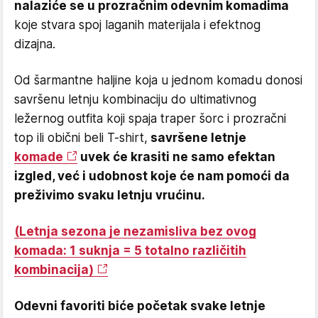
nalaziće se u prozračnim odevnim komadima
koje stvara spoj laganih materijala i efektnog
dizajna.
Od šarmantne haljine koja u jednom komadu donosi
savršenu letnju kombinaciju do ultimativnog
ležernog outfita koji spaja traper šorc i prozračni
top ili obični beli T-shirt,
savršene letnje
komade
uvek će krasiti ne samo efektan
izgled, već i udobnost koje će nam pomoći da
preživimo svaku letnju vrućinu.
(Letnja sezona je nezamisliva bez ovog
komada: 1 suknja = 5 totalno različitih
kombinacija)
Odevni favoriti biće početak svake letnje