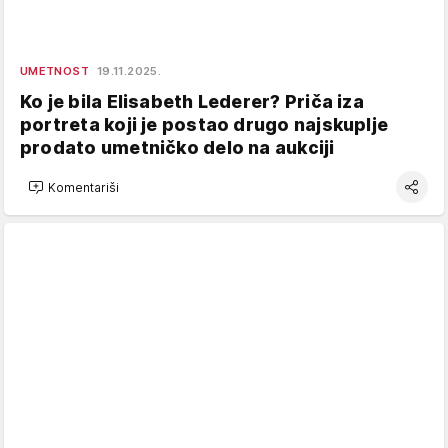
UMETNOST
19.11.2025.
Ko je bila Elisabeth Lederer? Priča iza
portreta koji je postao drugo najskuplje
prodato umetničko delo na aukciji
Komentariši