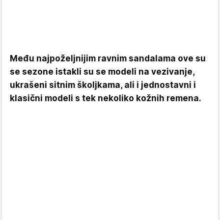
Među najpoželjnijim ravnim sandalama ove su
se sezone istakli su se modeli na vezivanje,
ukrašeni sitnim školjkama, ali i jednostavni i
klasični modeli s tek nekoliko kožnih remena.