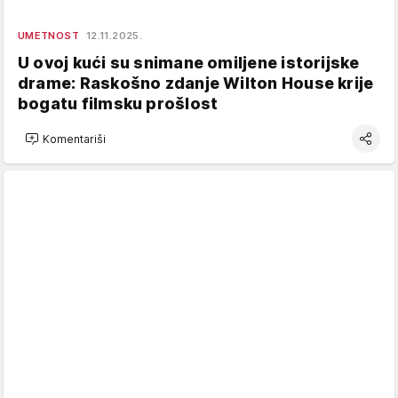
UMETNOST
12.11.2025.
U ovoj kući su snimane omiljene istorijske
drame: Raskošno zdanje Wilton House krije
bogatu filmsku prošlost
Komentariši