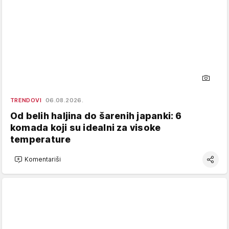
TRENDOVI
06.08.2026.
Od belih haljina do šarenih japanki: 6
komada koji su idealni za visoke
temperature
Komentariši