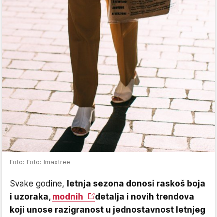
Foto: Foto: Imaxtree
Svake godine,
letnja sezona donosi raskoš boja
i uzoraka,
modnih
detalja i novih trendova
koji unose razigranost u jednostavnost letnjeg