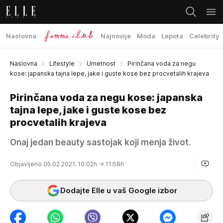
Naslovna
Najnovije
Moda
Lepota
Celebrity
Naslovna
Lifestyle
Umetnost
Pirinčana voda za negu
kose: japanska tajna lepe, jake i guste kose bez procvetalih krajeva
Pirinčana voda za negu kose: japanska
tajna lepe, jake i guste kose bez
procvetalih krajeva
Onaj jedan beauty sastojak koji menja život.
Objavljeno 05.02.2021. 10:02h
→ 11:58h
Dodajte Elle u vaš Google izbor