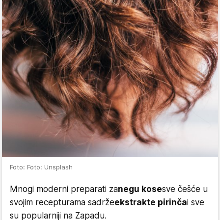
Foto: Foto: Unsplash
Mnogi moderni preparati za
negu kose
sve češće u
svojim recepturama sadrže
ekstrakte pirinča
i sve
su popularniji na Zapadu.