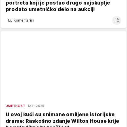
portreta koji je postao drugo najskuplje
prodato umetničko delo na aukciji
Komentariši
UMETNOST
12.11.2025.
U ovoj kući su snimane omiljene istorijske
drame: Raskošno zdanje Wilton House krije