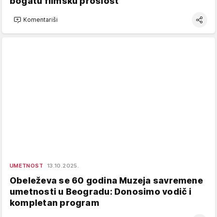
bogatu filmsku prošlost
Komentariši
UMETNOST
13.10.2025.
Obeleževa se 60 godina Muzeja savremene
umetnosti u Beogradu: Donosimo vodič i
kompletan program