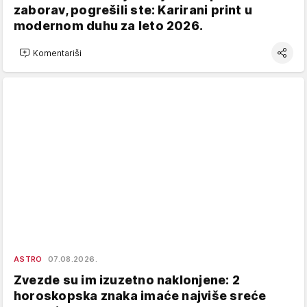
zaborav, pogrešili ste: Karirani print u
modernom duhu za leto 2026.
Komentariši
ASTRO
07.08.2026.
Zvezde su im izuzetno naklonjene: 2
horoskopska znaka imaće najviše sreće