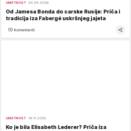
UMETNOST
02.04.2026.
Od Jamesa Bonda do carske Rusije: Priča i
tradicija iza Fabergé uskršnjeg jajeta
Komentariši
UMETNOST
19.11.2025.
Ko je bila Elisabeth Lederer? Priča iza