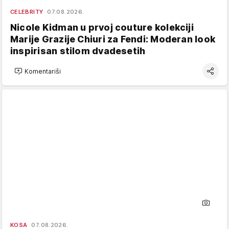
CELEBRITY
07.08.2026.
Nicole Kidman u prvoj couture kolekciji
Marije Grazije Chiuri za Fendi: Moderan look
inspirisan stilom dvadesetih
Komentariši
KOSA
07.08.2026.