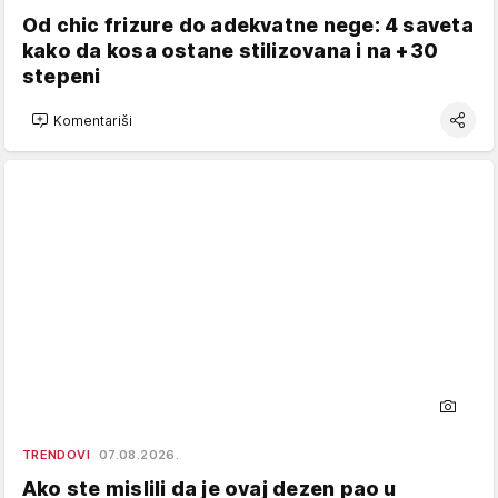
Od chic frizure do adekvatne nege: 4 saveta
kako da kosa ostane stilizovana i na +30
stepeni
Komentariši
TRENDOVI
07.08.2026.
Ako ste mislili da je ovaj dezen pao u