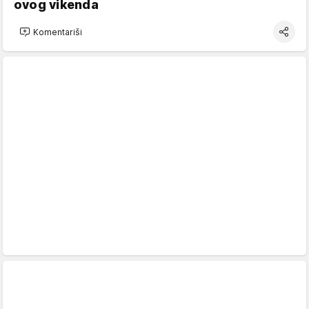
ovog vikenda
Komentariši