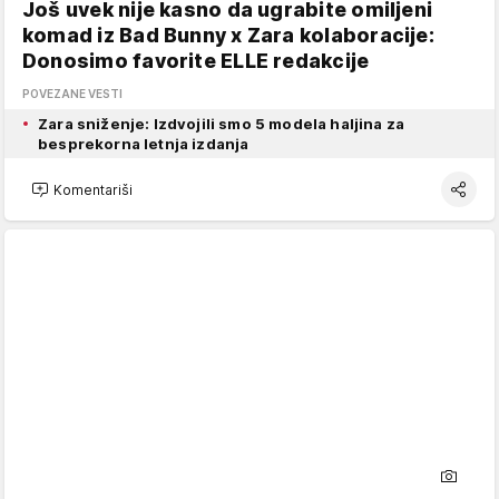
Još uvek nije kasno da ugrabite omiljeni
komad iz Bad Bunny x Zara kolaboracije:
Donosimo favorite ELLE redakcije
POVEZANE VESTI
Zara sniženje: Izdvojili smo 5 modela haljina za
besprekorna letnja izdanja
Komentariši