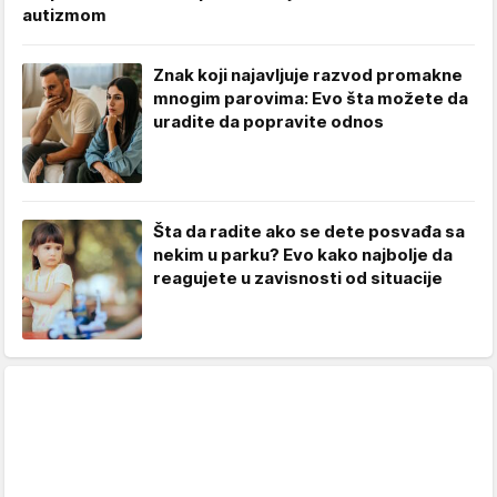
autizmom
Znak koji najavljuje razvod promakne
mnogim parovima: Evo šta možete da
uradite da popravite odnos
Šta da radite ako se dete posvađa sa
nekim u parku? Evo kako najbolje da
reagujete u zavisnosti od situacije