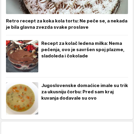
Retro recept za koka kola tortu: Ne peče se, a nekada
je bila glavna zvezda svake proslave
Recept za kolač ledena milka: Nema
pečenja, ovo je savršen spoj plazme,
sladoleda i čokolade
Jugoslovenske domaćice imale su trik
za ukusniju čorbu: Pred sam kraj
kuvanja dodavale su ovo