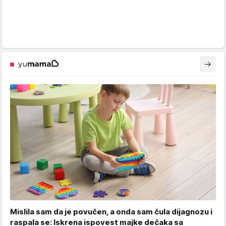
Mislila sam da je povučen, a onda sam čula dijagnozu i
raspala se: Iskrena ispovest majke dečaka sa