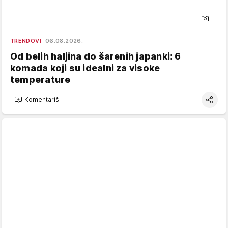
TRENDOVI
06.08.2026.
Od belih haljina do šarenih japanki: 6
komada koji su idealni za visoke
temperature
Komentariši