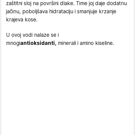
zaštitni sloj na površini dlake. Time joj daje dodatnu
jačinu, poboljšava hidrataciju i smanjuje krzanje
krajeva kose.
U ovoj vodi nalaze se i
mnogi
antioksidanti,
minerali i amino kiseline.