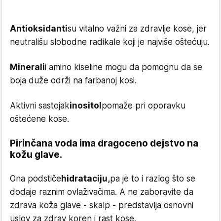
Antioksidanti
su vitalno važni za zdravlje kose, jer
neutrališu slobodne radikale koji je najviše oštećuju.
Minerali
i amino kiseline mogu da pomognu da se
boja duže održi na farbanoj kosi.
Aktivni sastojak
inositol
pomaže pri oporavku
oštećene kose.
Pirinčana voda ima dragoceno dejstvo na
kožu glave.
Ona podstiče
hidrataciju,
pa je to i razlog što se
dodaje raznim ovlaživačima. A ne zaboravite da
zdrava koža glave - skalp - predstavlja osnovni
uslov za zdrav koren i rast kose.