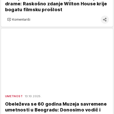
drame: Raskošno zdanje Wilton House krije
bogatu filmsku prošlost
Komentariši
UMETNOST
13.10.2025.
Obeleževa se 60 godina Muzeja savremene
umetnosti u Beogradu: Donosimo vodič i