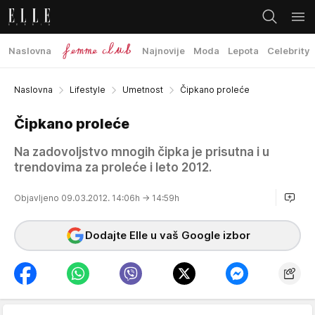
Naslovna
Najnovije
Moda
Lepota
Celebrity
Naslovna
Lifestyle
Umetnost
Čipkano proleće
Čipkano proleće
Na zadovoljstvo mnogih čipka je prisutna i u
trendovima za proleće i leto 2012.
Objavljeno 09.03.2012. 14:06h
→ 14:59h
Dodajte Elle u vaš Google izbor