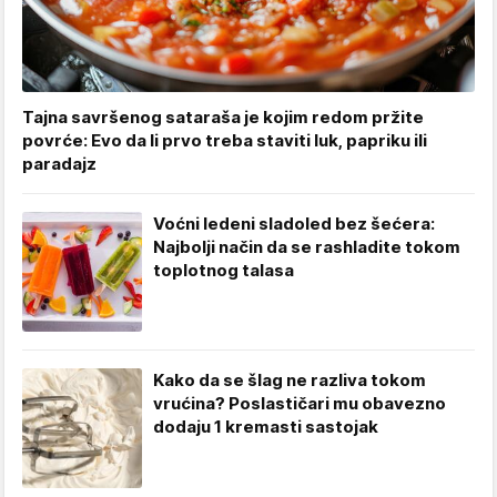
Tajna savršenog sataraša je kojim redom pržite
povrće: Evo da li prvo treba staviti luk, papriku ili
paradajz
Voćni ledeni sladoled bez šećera:
Najbolji način da se rashladite tokom
toplotnog talasa
Kako da se šlag ne razliva tokom
vrućina? Poslastičari mu obavezno
dodaju 1 kremasti sastojak