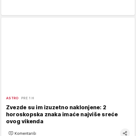
ASTRO
PRE 1 H
Zvezde su im izuzetno naklonjene: 2
horoskopska znaka imaće najviše sreće
ovog vikenda
Komentariši