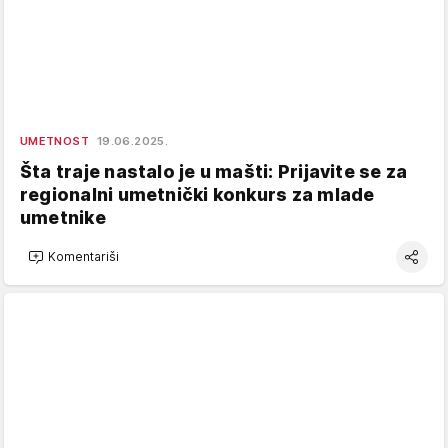
UMETNOST
19.06.2025.
Šta traje nastalo je u mašti: Prijavite se za
regionalni umetnički konkurs za mlade
umetnike
Komentariši