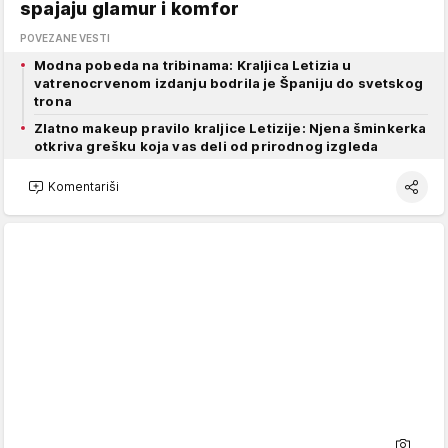
spajaju glamur i komfor
POVEZANE VESTI
Modna pobeda na tribinama: Kraljica Letizia u
vatrenocrvenom izdanju bodrila je Španiju do svetskog
trona
Zlatno makeup pravilo kraljice Letizije: Njena šminkerka
otkriva grešku koja vas deli od prirodnog izgleda
Komentariši