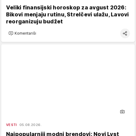
Veliki finansijski horoskop za avgust 2026:
Bikovi menjaju rutinu, Strelčevi ulažu, Lavovi
reorganizuju budžet
Komentariši
VESTI
05.08.2026.
Najpopularniji modni brendovi: Novi Lyst