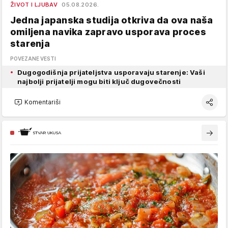
ŽIVOT I LJUBAV
05.08.2026.
Jedna japanska studija otkriva da ova naša
omiljena navika zapravo usporava proces
starenja
POVEZANE VESTI
Dugogodišnja prijateljstva usporavaju starenje: Vaši
najbolji prijatelji mogu biti ključ dugovečnosti
Komentariši