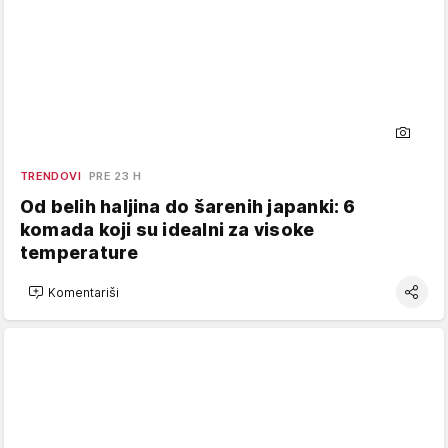
TRENDOVI
PRE 23 H
Od belih haljina do šarenih japanki: 6
komada koji su idealni za visoke
temperature
Komentariši