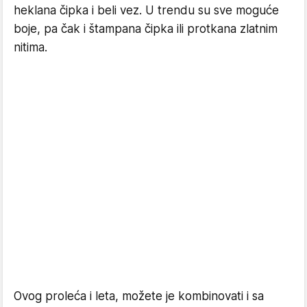
heklana čipka i beli vez. U trendu su sve moguće
boje, pa čak i štampana čipka ili protkana zlatnim
nitima.
Ovog proleća i leta, možete je kombinovati i sa