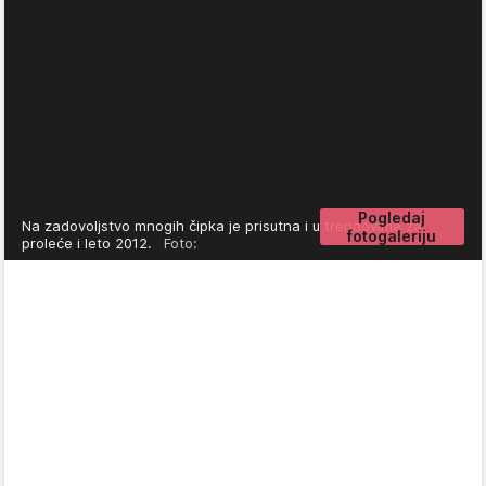
Pogledaj
Na zadovoljstvo mnogih čipka je prisutna i u trendovima za
fotogaleriju
proleće i leto 2012.
Foto: