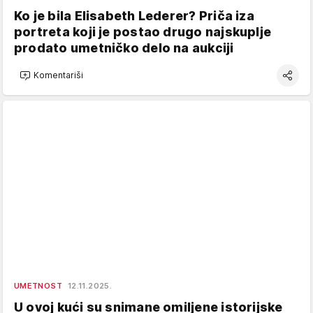
Ko je bila Elisabeth Lederer? Priča iza
portreta koji je postao drugo najskuplje
prodato umetničko delo na aukciji
Komentariši
UMETNOST
12.11.2025.
U ovoj kući su snimane omiljene istorijske