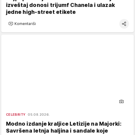
izveštaj donosi trijumf Chanela i ulazak
jedne high-street etikete
Komentariši
CELEBRITY
05.08.2026.
Modno izdanje kraljice Letizije na Majorki:
Savršena letnja haljina i sandale koje