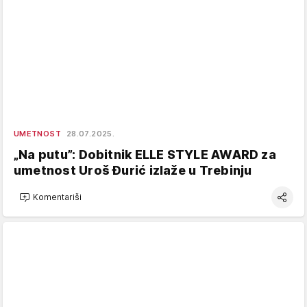
UMETNOST
28.07.2025.
„Na putu”: Dobitnik ELLE STYLE AWARD za
umetnost Uroš Đurić izlaže u Trebinju
Komentariši