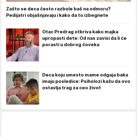
Zašto se deca često razbole baš na odmoru?
Pedijatri objašnjavaju i kako da to izbegnete
Otac Predrag otkriva kako majka
upropasti dete: Od nas zavisi da li će
porasti u dobrog čoveka
Deca koju umesto mame odgaja baka
imaju posledice: Psiholozi kažu da ovo
ostavlja trag za ceo život