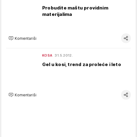
Probudite maštu providnim
materijalima
Komentariši
KOSA
31.5.2012.
Gel u kosi, trend za proleće i leto
Komentariši