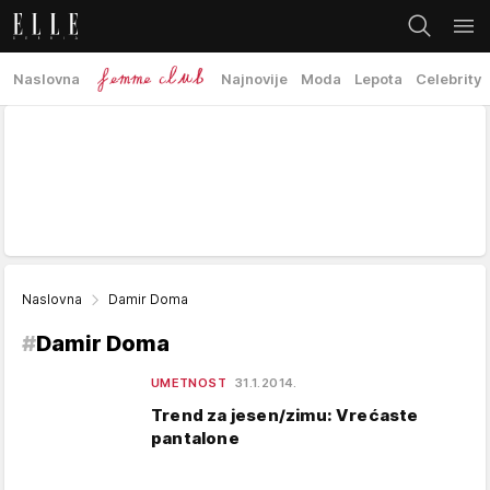
Naslovna
Najnovije
Moda
Lepota
Celebrity
Naslovna
Damir Doma
#
Damir Doma
UMETNOST
31.1.2014.
Trend za jesen/zimu: Vrećaste
pantalone