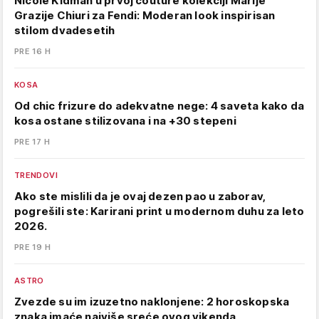
Nicole Kidman u prvoj couture kolekciji Marije
Grazije Chiuri za Fendi: Moderan look inspirisan
stilom dvadesetih
PRE 16 H
KOSA
Od chic frizure do adekvatne nege: 4 saveta kako da
kosa ostane stilizovana i na +30 stepeni
PRE 17 H
TRENDOVI
Ako ste mislili da je ovaj dezen pao u zaborav,
pogrešili ste: Karirani print u modernom duhu za leto
2026.
PRE 19 H
ASTRO
Zvezde su im izuzetno naklonjene: 2 horoskopska
znaka imaće najviše sreće ovog vikenda