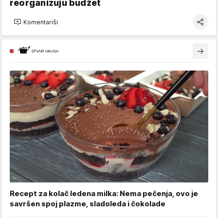
reorganizuju budžet
Komentariši
Recept za kolač ledena milka: Nema pečenja, ovo je
savršen spoj plazme, sladoleda i čokolade