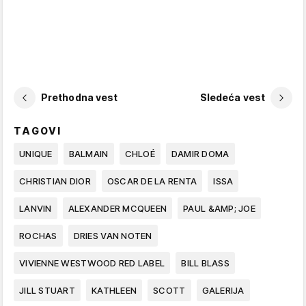
Prethodna vest
Sledeća vest
TAGOVI
UNIQUE
BALMAIN
CHLOÉ
DAMIR DOMA
CHRISTIAN DIOR
OSCAR DE LA RENTA
ISSA
LANVIN
ALEXANDER MCQUEEN
PAUL &AMP; JOE
ROCHAS
DRIES VAN NOTEN
VIVIENNE WESTWOOD RED LABEL
BILL BLASS
JILL STUART
KATHLEEN
SCOTT
GALERIJA