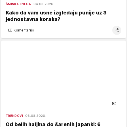
ŠMINKA I NEGA
06.08.2026.
Kako da vam usne izgledaju punije uz 3
jednostavna koraka?
Komentariši
TRENDOVI
06.08.2026.
Od belih haljina do šarenih japanki: 6