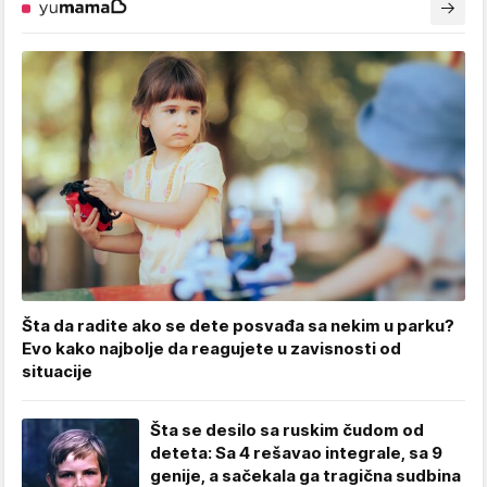
Šta da radite ako se dete posvađa sa nekim u parku?
Evo kako najbolje da reagujete u zavisnosti od
situacije
Šta se desilo sa ruskim čudom od
deteta: Sa 4 rešavao integrale, sa 9
genije, a sačekala ga tragična sudbina