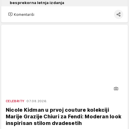
besprekorna letnja izdanja
Komentariši
CELEBRITY
07.08.2026.
Nicole Kidman u prvoj couture kolekciji
Marije Grazije Chiuri za Fendi: Moderan look
inspirisan stilom dvadesetih