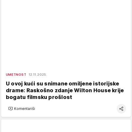
UMETNOST
12.11.2025.
U ovoj kući su snimane omiljene istorijske
drame: Raskošno zdanje Wilton House krije
bogatu filmsku prošlost
Komentariši