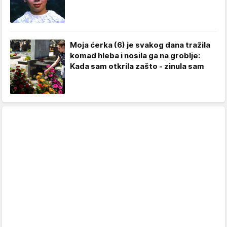
Moja ćerka (6) je svakog dana tražila
komad hleba i nosila ga na groblje:
Kada sam otkrila zašto - zinula sam