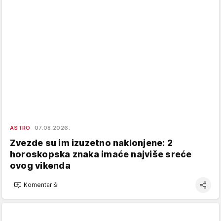
ASTRO
07.08.2026.
Zvezde su im izuzetno naklonjene: 2
horoskopska znaka imaće najviše sreće
ovog vikenda
Komentariši