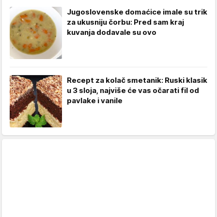
Jugoslovenske domaćice imale su trik
za ukusniju čorbu: Pred sam kraj
kuvanja dodavale su ovo
Recept za kolač smetanik: Ruski klasik
u 3 sloja, najviše će vas očarati fil od
pavlake i vanile