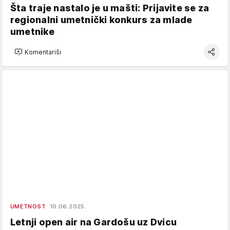
Šta traje nastalo je u mašti: Prijavite se za
regionalni umetnički konkurs za mlade
umetnike
Komentariši
UMETNOST
10.06.2025.
Letnji open air na Gardošu uz Dvicu