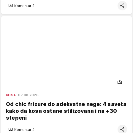
Komentariši
KOSA
07.08.2026.
Od chic frizure do adekvatne nege: 4 saveta
kako da kosa ostane stilizovana i na +30
stepeni
Komentariši