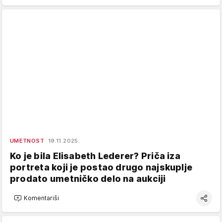
UMETNOST
19.11.2025.
Ko je bila Elisabeth Lederer? Priča iza
portreta koji je postao drugo najskuplje
prodato umetničko delo na aukciji
Komentariši