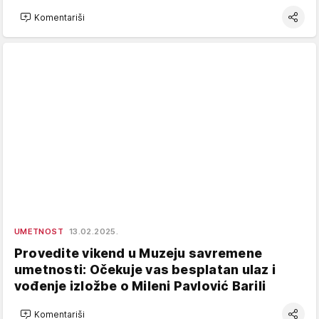
Komentariši
UMETNOST
13.02.2025.
Provedite vikend u Muzeju savremene
umetnosti: Očekuje vas besplatan ulaz i
vođenje izložbe o Mileni Pavlović Barili
Komentariši