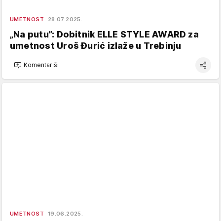
UMETNOST
28.07.2025.
„Na putu”: Dobitnik ELLE STYLE AWARD za
umetnost Uroš Đurić izlaže u Trebinju
Komentariši
UMETNOST
19.06.2025.