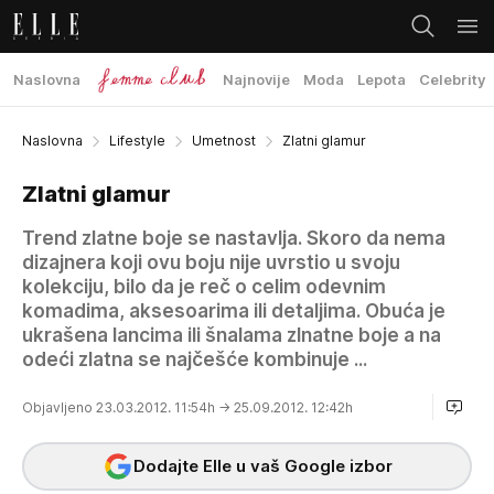
Naslovna
Najnovije
Moda
Lepota
Celebrity
Naslovna
Lifestyle
Umetnost
Zlatni glamur
Zlatni glamur
Trend zlatne boje se nastavlja. Skoro da nema
dizajnera koji ovu boju nije uvrstio u svoju
kolekciju, bilo da je reč o celim odevnim
komadima, aksesoarima ili detaljima. Obuća je
ukrašena lancima ili šnalama zlnatne boje a na
odeći zlatna se najčešće kombinuje ...
Objavljeno 23.03.2012. 11:54h
→ 25.09.2012. 12:42h
Dodajte Elle u vaš Google izbor