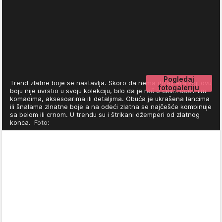
Pogledaj
Trend zlatne boje se nastavlja. Skoro da nema dizajnera koji ovu
fotogaleriju
boju nije uvrstio u svoju kolekciju, bilo da je reč o celim odevnim
komadima, aksesoarima ili detaljima. Obuća je ukrašena lancima
ili šnalama zlnatne boje a na odeći zlatna se najčešće kombinuje
sa belom ili crnom. U trendu su i štrikani džemperi od zlatnog
konca.
Foto: