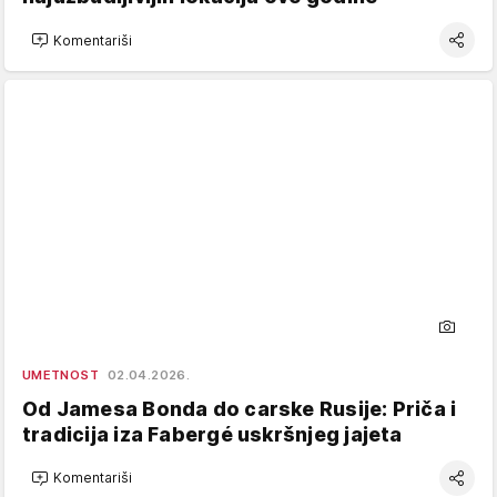
Komentariši
UMETNOST
02.04.2026.
Od Jamesa Bonda do carske Rusije: Priča i
tradicija iza Fabergé uskršnjeg jajeta
Komentariši