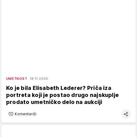
UMETNOST
19.11.2025.
Ko je bila Elisabeth Lederer? Priča iza
portreta koji je postao drugo najskuplje
prodato umetničko delo na aukciji
Komentariši