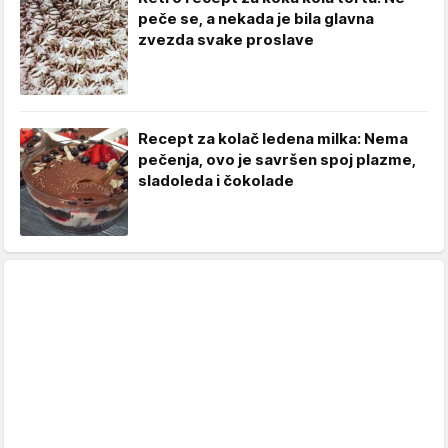
peče se, a nekada je bila glavna
zvezda svake proslave
Recept za kolač ledena milka: Nema
pečenja, ovo je savršen spoj plazme,
sladoleda i čokolade