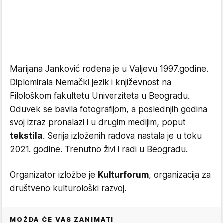
Marijana Janković rođena je u Valjevu 1997.godine.
Diplomirala Nemački jezik i književnost na
Filološkom fakultetu Univerziteta u Beogradu.
Oduvek se bavila fotografijom, a poslednjih godina
svoj izraz pronalazi i u drugim medijim, poput
tekstila
. Serija izloženih radova nastala je u toku
2021. godine. Trenutno živi i radi u Beogradu.
Organizator izložbe je
Kulturforum
, organizacija za
društveno kulturološki razvoj.
MOŽDA ĆE VAS ZANIMATI