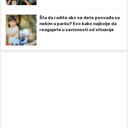
Šta da radite ako se dete posvađa sa
nekim u parku? Evo kako najbolje da
reagujete u zavisnosti od situacije