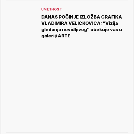
UMETNOST
DANAS POČINJE IZLOŽBA GRAFIKA
VLADIMIRA VELIČKOVIĆA: ''Vizija
gledanja nevidljivog'' očekuje vas u
galeriji ARTE