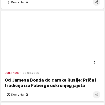
Komentariši
UMETNOST
02.04.2026.
Od Jamesa Bonda do carske Rusije: Priča i
tradicija iza Fabergé uskršnjeg jajeta
Komentariši