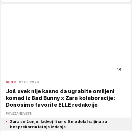
VESTI
07.08.2026.
Još uvek nije kasno da ugrabite omiljeni
komad iz Bad Bunny x Zara kolaboracije:
Donosimo favorite ELLE redakcije
POVEZANE VESTI
Zara sniženje: Izdvojili smo 5 modela haljina za
besprekorna letnja izdanja