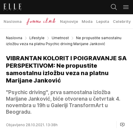
Naslovna
Najnovije
Moda
Lepota
Celebrity
Naslovna
Lifestyle
Umetnost
Ne propustite samostalnu
izložbu veza na platnu Psychic driving Marijane Janković
VIBRANTAN KOLORIT I POIGRAVANJE SA
PERSPEKTIVOM: Ne propustite
samostalnu izložbu veza na platnu
Marijane Janković
''Psychic driving'', prva samostalna izložba
Marijane Janković, biće otvorena u četvrtak 4.
novembra u 19h u Galeriji TransformArt u
Beogradu.
Objavljeno 28.10.2021. 13:38h