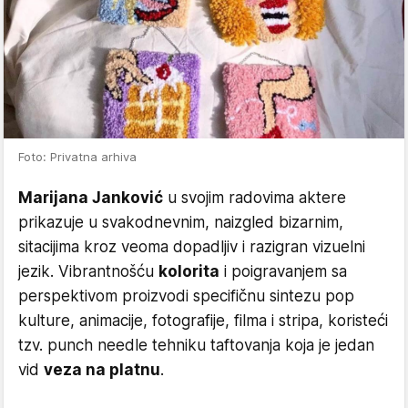
Foto: Privatna arhiva
Marijana Janković
u svojim radovima aktere
prikazuje u svakodnevnim, naizgled bizarnim,
sitacijima kroz veoma dopadljiv i razigran vizuelni
jezik. Vibrantnošću
kolorita
i poigravanjem sa
perspektivom proizvodi specifičnu sintezu pop
kulture, animacije, fotografije, filma i stripa, koristeći
tzv. punch needle tehniku taftovanja koja je jedan
vid
veza na platnu
.