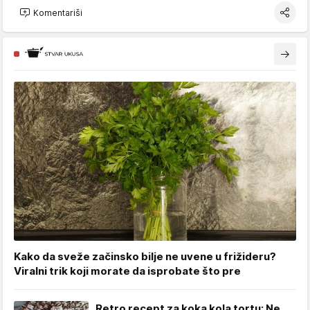
Komentariši
Kako da sveže začinsko bilje ne uvene u frižideru?
Viralni trik koji morate da isprobate što pre
Retro recept za koka kola tortu: Ne