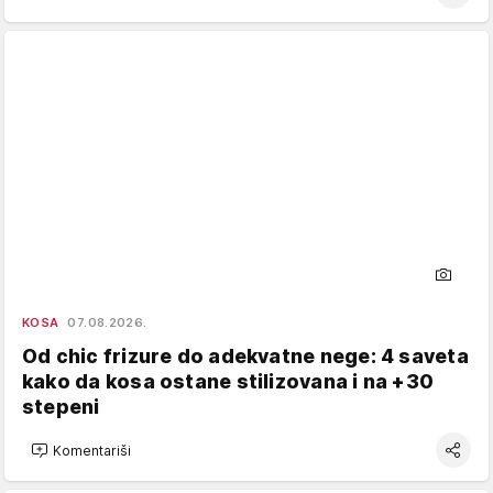
KOSA
07.08.2026.
Od chic frizure do adekvatne nege: 4 saveta
kako da kosa ostane stilizovana i na +30
stepeni
Komentariši