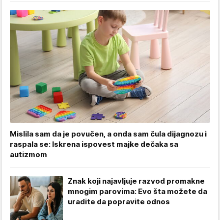
Mislila sam da je povučen, a onda sam čula dijagnozu i
raspala se: Iskrena ispovest majke dečaka sa
autizmom
Znak koji najavljuje razvod promakne
mnogim parovima: Evo šta možete da
uradite da popravite odnos