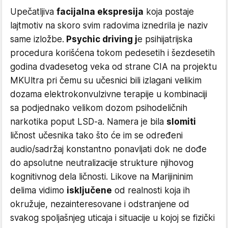
Upečatljiva
facijalna ekspresija
koja postaje
lajtmotiv na skoro svim radovima iznedrila je naziv
same izložbe.
Psychic driving j
e psihijatrijska
procedura korišćena tokom pedesetih i šezdesetih
godina dvadesetog veka od strane CIA na projektu
MKUltra pri čemu su učesnici bili izlagani velikim
dozama elektrokonvulzivne terapije u kombinaciji
sa podjednako velikom dozom psihodeličnih
narkotika poput LSD-a. Namera je bila
slomiti
ličnost učesnika tako što će im se određeni
audio/sadržaj konstantno ponavljati dok ne dođe
do apsolutne neutralizacije strukture njihovog
kognitivnog dela ličnosti. Likove na Marijininim
delima vidimo
isključene
od realnosti koja ih
okružuje, nezainteresovane i odstranjene od
svakog spoljašnjeg uticaja i situacije u kojoj se fizički