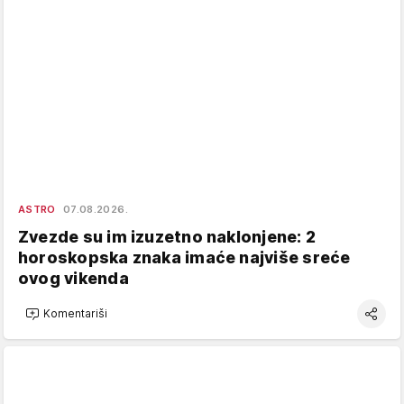
ASTRO
07.08.2026.
Zvezde su im izuzetno naklonjene: 2
horoskopska znaka imaće najviše sreće
ovog vikenda
Komentariši